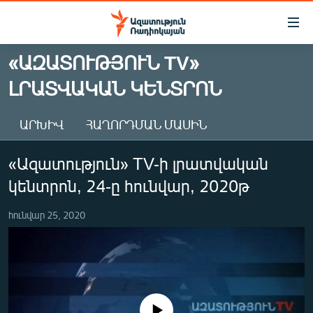
Մատչելիության
հղումներ
Անցնել
«ԱԶԱՏՈՒԹՅՈՒՆ TV»
հիմնական
ԱԶԱՏՈՒԹՅՈՒՆ TV
ԼՐԱՏՎԱԿԱՆ ԿԵՆՏՐՈՆ
բովանդակությանը
ՀԱՅԱՍՏԱՆ
Անցնել
հիմնական
ՔԱՂԱՔԱԿԱՆ
ԱՐԽԻՎ
ՀԱՂՈՐԴՄԱՆ ՄԱՍԻՆ
մենյուին
ԸՆՏՐՈՒԹՅՈՒՆՆԵՐ 2026
Որոնում
«Ազատություն» TV-ի լրատվական
ԻՐԱՎՈՒՆՔ
կենտրոն, 24-ը հունվար, 2020թ
ՀԱՍԱՐԱԿՈՒԹՅՈՒՆ
հունվար 25, 2020
ՏՆՏԵՍՈՒԹՅՈՒՆ
ՂԱՐԱԲԱՂ
ՊԱՏԵՐԱԶՄԻ 6 ՇԱԲԱԹՆԵՐԸ
ՏԱՐԱԾԱՇՐՋԱՆ
No media source currently available