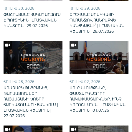
English
ՀՈՒԼԻՍ 30, 2026
ՀՈՒԼԻՍ 29, 2026
ՓԱՇԻՆՅԱՆԸ ՀԱԿԱԴԱՐՁՈՒՄ
ԵՐԵՎԱՆԸ ՄՈՍԿՎԱՅԻ
Русский
Է ՊՈՒՏԻՆԻՆ | ԼՐԱՏՎԱԿԱՆ
ՊԱՀԱՆՋՈՎ ՀԱՆՐԱՔՎԵ
ԿԵՆՏՐՈՆ | 29.07.2026
ԿԱՆՑԿԱՑՆԻ՞ | ԼՐԱՏՎԱԿԱՆ
ԿԵՆՏՐՈՆ | 28.07.2026
ՀԵՏԵՎԵՔ ՄԵԶ
«Ազատության» բոլոր կայքերը
ՀՈՒԼԻՍ 28, 2026
ՀՈՒԼԻՍ 02, 2026
ԱՌԱՋԱՐԿ ԹԵՀՐԱՆԻՑ,
ՍՈՒՐ ԵԼՈՒՅԹՆԵՐ,
ԹԱՐՄԱՑՈՒՄՆԵՐ
ՓԱՍՏԱՐԿՆԵՐ ՈՒ
ՀԱՅԱՍՏԱՆԻ ԽՈՇՈՐ
ՀԱԿԱՓԱՍՏԱՐԿՆԵՐ. Ի՞ՆՉ
ՀԱՐԿԱՏՈՒՆԵՐԻ ՑԱՆԿՈՒՄ |
ԿՈՐՈՇԻ ՍԴ-Ն | ԼՐԱՏՎԱԿԱՆ
ԼՐԱՏՎԱԿԱՆ ԿԵՆՏՐՈՆ|
ԿԵՆՏՐՈՆ | 01.07.26
27.07.2026