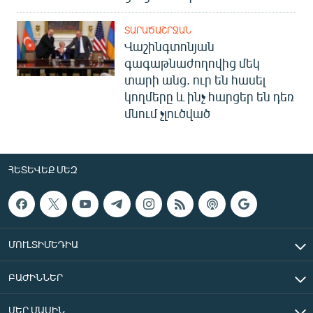
ՏԱՐԱԾԱՇՐՋԱՆ
Վաշինգտոնյան
գագաթնաժողովից մեկ
տարի անց. ուր են հասել
կողմերը և ինչ հարցեր են դեռ
մնում չլուծված
ՀԵՏԵՎԵՔ ՄԵԶ
ՄՈՒԼՏԻՄԵԴԻԱ
ԲԱԺԻՆՆԵՐ
ՄԵՐ ՄԱՍԻՆ