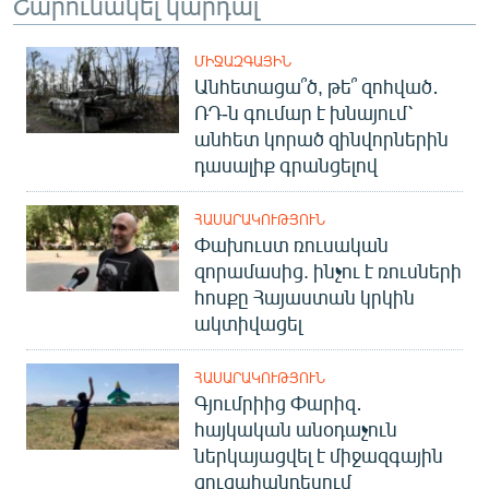
Շարունակել կարդալ
ՄԻՋԱԶԳԱՅԻՆ
Անհետացա՞ծ, թե՞ զոհված․
ՌԴ-ն գումար է խնայում՝
անհետ կորած զինվորներին
դասալիք գրանցելով
ՀԱՍԱՐԱԿՈՒԹՅՈՒՆ
Փախուստ ռուսական
զորամասից. ինչու է ռուսների
հոսքը Հայաստան կրկին
ակտիվացել
ՀԱՍԱՐԱԿՈՒԹՅՈՒՆ
Գյումրիից Փարիզ․
հայկական անօդաչուն
ներկայացվել է միջազգային
ցուցահանդեսում