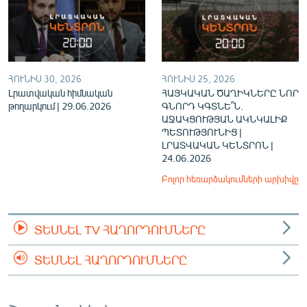
ՀՈՒՆԻՍ 30, 2026
ՀՈՒՆԻՍ 25, 2026
Լրատվական հիմնական
ՀԱՅԿԱԿԱՆ ԾԱՂԻԿՆԵՐԸ ՆՈՐ
թողարկում | 29.06.2026
ԳՆՈՐԴ ԿԳՏՆԵ՞Ն.
ԱՋԱԿՑՈՒԹՅԱՆ ԱԿՆԿԱԼԻՔ
ՊԵՏՈՒԹՅՈՒՆԻՑ |
ԼՐԱՏՎԱԿԱՆ ԿԵՆՏՐՈՆ |
24.06.2026
Բոլոր հեռարձակումների արխիվը
ՏԵՍՆԵԼ TV ՀԱՂՈՐԴՈՒՄՆԵՐԸ
ՏԵՍՆԵԼ ՀԱՂՈՐԴՈՒՄՆԵՐԸ