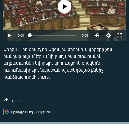
ՄԻՋԱԶԳԱՅԻՆ
No media source currently available
ՄՇԱԿՈՒՅԹ
ՍՊՈՐՏ
Auto
ՄԵԿՆԱԲԱՆՈՒԹՅՈՒՆ
0:00
5:54
270p
ՏՏ ԵՒ ԻՆՏԵՐՆԵՏ
Արդեն 3-րդ օրն է, որ Ազգային ժողովում կրքերը չեն
հանդարտվում Երևանի քաղաքապետարանին
360p
ԿՈՐՈՆԱՎԻՐՈՒՍ
աղբատարներ նվիրելու կոռուպցոին ռիսկերն
404p
ԱՐԽԻՎ
ուսումնասիրելու նպատակով ստեղծված քննիչ
Auto
270p
360p
404p
հանձնաժողովի շուրջ։
ՏԵՍԱՆՅՈՒԹԵՐ
ԲԱՆԱՎԵՃ
ՁԳՏԵԼՈՎ ԼԱՎԱԳՈՒՅՆԻՆ
Կիսվել
ՓՈԴՔԱՍԹ
Ավելացրեք մեզ Google-ում
Հայերեն