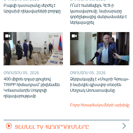
Բաքվի դատարանը մերժել է
Ո՞ւմ է հանձնվելու ՀԷՑ-ի
Արցախի ղեկավարների բողոքը
կառավարումը. նախարարը
գործընթացից մանրամասներ է
ներկայացրել
ՕԳՈՍՏՈՍ 05, 2026
ՕԳՈՍՏՈՍ 05, 2026
400 միլիոն դոլար բյուջեով
Ձերբակալվել է «Մուլտի Գրուպ»-
TRIPP հիմնադրամ՝ բիզնեսմեն
ի նախկին գլխավոր տնօրեն
Կոնստանտին Սոկոլովի
Սեդրակ Առուստամյանը
ղեկավարությամբ
Բոլոր հեռարձակումների արխիվը
ՏԵՍՆԵԼ TV ՀԱՂՈՐԴՈՒՄՆԵՐԸ