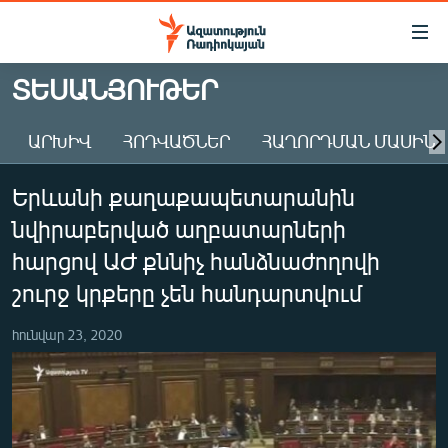
Մատչելիության
հղումներ
Անցնել
ՏԵՍԱՆՅՈՒԹԵՐ
հիմնական
ԱԶԱՏՈՒԹՅՈՒՆ TV
բովանդակությանը
ԱՐԽԻՎ
ՀՈԴՎԱԾՆԵՐ
ՀԱՂՈՐԴՄԱՆ ՄԱՍԻՆ
ՀԱՅԱՍՏԱՆ
Անցնել
հիմնական
ՔԱՂԱՔԱԿԱՆ
Երևանի քաղաքապետարանին
մենյուին
ԸՆՏՐՈՒԹՅՈՒՆՆԵՐ 2026
Որոնում
նվիրաբերված աղբատարների
ԻՐԱՎՈՒՆՔ
հարցով ԱԺ քննիչ հանձնաժողովի
ՀԱՍԱՐԱԿՈՒԹՅՈՒՆ
շուրջ կրքերը չեն հանդարտվում
ՏՆՏԵՍՈՒԹՅՈՒՆ
հունվար 23, 2020
ՂԱՐԱԲԱՂ
ՊԱՏԵՐԱԶՄԻ 6 ՇԱԲԱԹՆԵՐԸ
ՏԱՐԱԾԱՇՐՋԱՆ