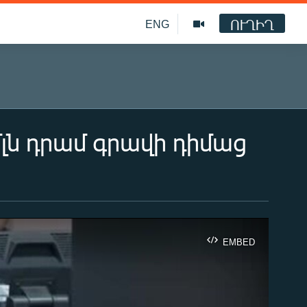
ՈՒՂԻՂ
ENG
լն դրամ գրավի դիմաց
EMBED