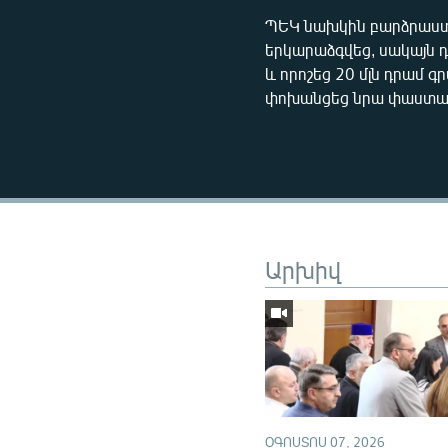
ՊԵԿ նախկին բարձրաստ
երկարաձգվեց, սակայն 
և որոշեց 20 մլն դրամ 
փոխանցեց նրա փաստաբ
Արխիվ
ՕԳՈՍՏՈՍ 07, 2026