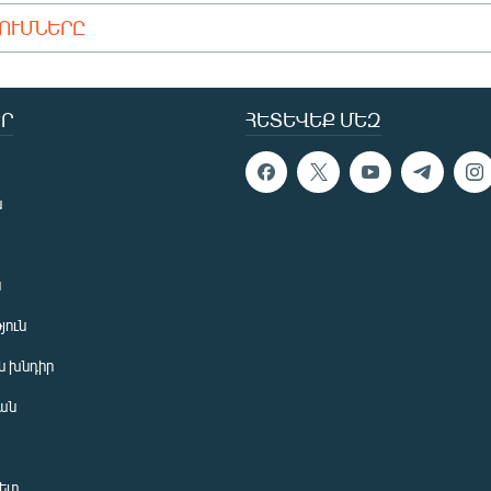
ԴՈՒՄՆԵՐԸ
Ր
ՀԵՏԵՎԵՔ ՄԵԶ
ն
ն
յուն
 խնդիր
ան
նետ