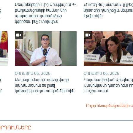
ն
Սեպտեմբերի 1-ից Մոսկվայում ՀՀ
«Ուժեղ Հայաստան»-ը լքե
ց
քաղաքացիների համար նոր
նիստերի դահլիճը և մեկնու
վ
պարտադիր պահանջներ
Էջմիածին
կգործեն. ինչ է փոխվում
ՕԳՈՍՏՈՍ 06, 2026
ՕԳՈՍՏՈՍ 06, 2026
ց
ԱԺ ընդդիմադիր ուժերը վաղը
Կալանավորված Արեգնազ
նախատեսում են լինել
Մանուկյանի դստեր հետ հ
Մ
կաթողիկոսի դատական նիստին
է աշխատում
Բոլոր հեռարձակումների 
ՈՐԴՈՒՄՆԵՐԸ