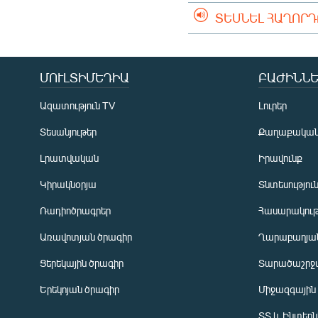
ՏԵՍՆԵԼ ՀԱՂՈՐ
ՄՈՒԼՏԻՄԵԴԻԱ
ԲԱԺԻՆՆԵ
Ազատություն TV
Լուրեր
Տեսանյութեր
Քաղաքակա
Լրատվական
Իրավունք
Կիրակնօրյա
Տնտեսությու
Ռադիոծրագրեր
Հասարակութ
Առավոտյան ծրագիր
Ղարաբաղյան
Ցերեկային ծրագիր
Տարածաշրջ
Հայերեն
Երեկոյան ծրագիր
Միջազգային
English
ՏՏ և Ինտեր