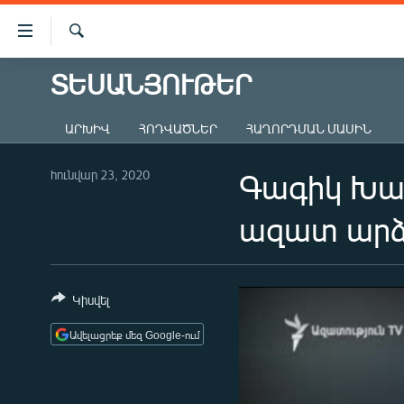
Մատչելիության
հղումներ
Որոնում
Անցնել
ՏԵՍԱՆՅՈՒԹԵՐ
ԱԶԱՏՈՒԹՅՈՒՆ TV
հիմնական
բովանդակությանը
ՀԱՅԱՍՏԱՆ
ԱՐԽԻՎ
ՀՈԴՎԱԾՆԵՐ
ՀԱՂՈՐԴՄԱՆ ՄԱՍԻՆ
Անցնել
ՔԱՂԱՔԱԿԱՆ
հիմնական
մենյուին
հունվար 23, 2020
Գագիկ Խաչ
ԸՆՏՐՈՒԹՅՈՒՆՆԵՐ 2026
Որոնում
ԻՐԱՎՈՒՆՔ
ազատ արձ
ՀԱՍԱՐԱԿՈՒԹՅՈՒՆ
ՏՆՏԵՍՈՒԹՅՈՒՆ
Կիսվել
ՂԱՐԱԲԱՂ
Ավելացրեք մեզ Google-ում
ՊԱՏԵՐԱԶՄԻ 6 ՇԱԲԱԹՆԵՐԸ
ՏԱՐԱԾԱՇՐՋԱՆ