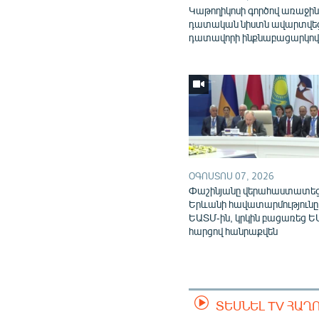
Կաթողիկոսի գործով առաջի
դատական նիստն ավարտվե
դատավորի ինքնաբացարկո
ՕԳՈՍՏՈՍ 07, 2026
Փաշինյանը վերահաստատե
Երևանի հավատարմությունը
ԵԱՏՄ-ին, կրկին բացառեց Ե
հարցով հանրաքվեն
ՏԵՍՆԵԼ TV ՀԱՂ