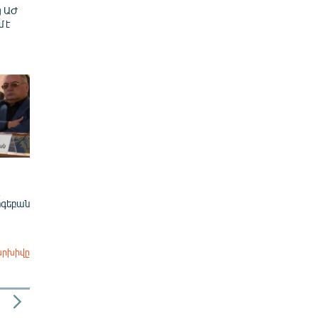
ց ԱԺ
մ է
ոգեբան
արխիվը