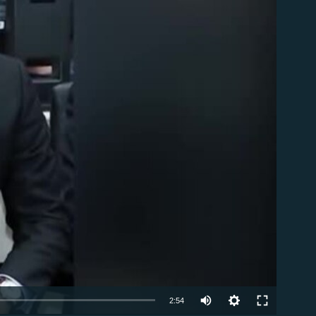
ble
Auto
2:54