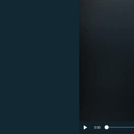
ՄԻՋԱԶԳԱՅԻՆ
ՄՇԱԿՈՒՅԹ
ՍՊՈՐՏ
ՄԵԿՆԱԲԱՆՈՒԹՅՈՒՆ
ՏՏ ԵՒ ԻՆՏԵՐՆԵՏ
ԿՈՐՈՆԱՎԻՐՈՒՍ
ԱՐԽԻՎ
ՏԵՍԱՆՅՈՒԹԵՐ
ԲԱՆԱՎԵՃ
ՁԳՏԵԼՈՎ ԼԱՎԱԳՈՒՅՆԻՆ
ՓՈԴՔԱՍԹ
0:00