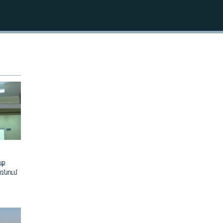
270p
EMBED
360p
404p
404p
նք
ռնում