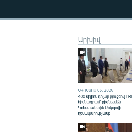
Արխիվ
ՕԳՈՍՏՈՍ 05, 2026
400 միլիոն դոլար բյուջեով TR
հիմնադրամ՝ բիզնեսմեն
Կոնստանտին Սոկոլովի
ղեկավարությամբ