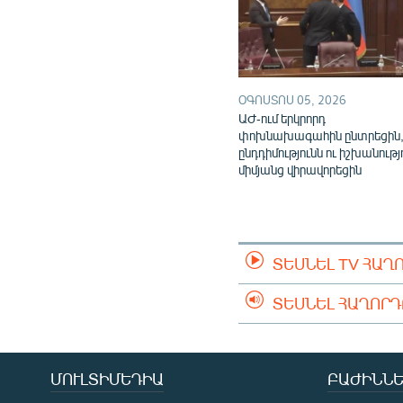
ՕԳՈՍՏՈՍ 05, 2026
ԱԺ-ում երկրորդ
փոխնախագահին ընտրեցին
ընդդիմությունն ու իշխանությ
միմյանց վիրավորեցին
ՏԵՍՆԵԼ TV ՀԱՂ
ՏԵՍՆԵԼ ՀԱՂՈՐ
ՄՈՒԼՏԻՄԵԴԻԱ
ԲԱԺԻՆՆԵ