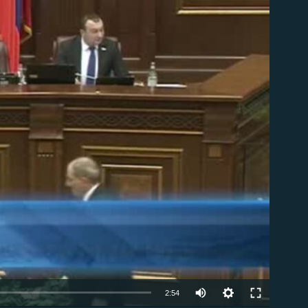
ble
Auto
2:54