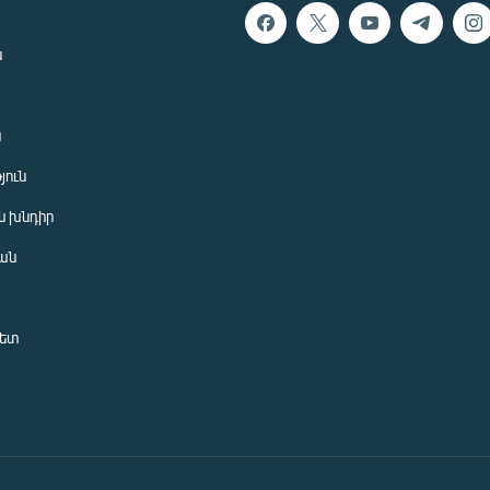
ն
ն
յուն
 խնդիր
ան
նետ