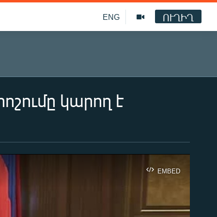
ՈՒՂԻՂ
ENG
շումը կարող է
EMBED