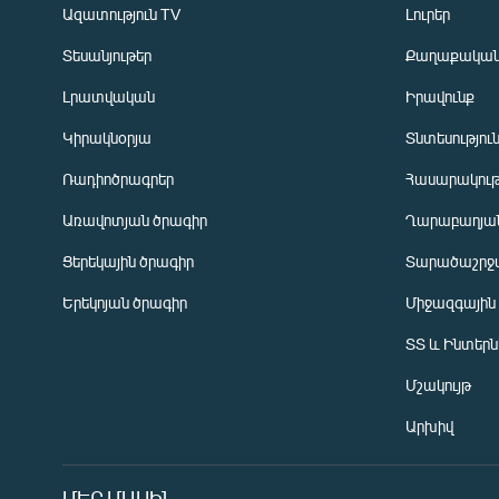
Ազատություն TV
Լուրեր
Տեսանյութեր
Քաղաքակա
Լրատվական
Իրավունք
Կիրակնօրյա
Տնտեսությու
Ռադիոծրագրեր
Հասարակութ
Առավոտյան ծրագիր
Ղարաբաղյան
Ցերեկային ծրագիր
Տարածաշրջ
Հայերեն
Երեկոյան ծրագիր
Միջազգային
English
ՏՏ և Ինտեր
Русский
Մշակույթ
ՀԵՏԵՎԵՔ ՄԵԶ
Արխիվ
ՄԵՐ ՄԱՍԻՆ