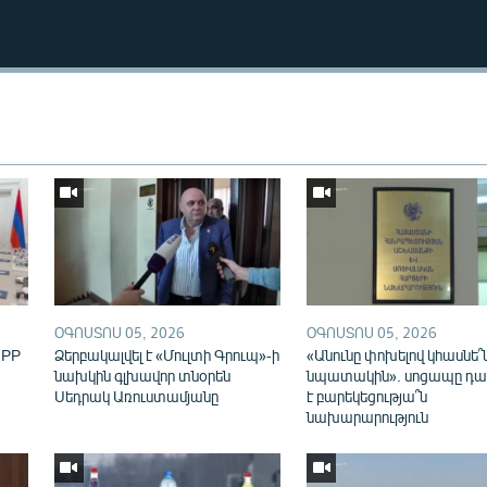
Auto
270p
360p
ՕԳՈՍՏՈՍ 05, 2026
ՕԳՈՍՏՈՍ 05, 2026
IPP
Ձերբակալվել է «Մուլտի Գրուպ»-ի
«Անունը փոխելով կհասնե՞
նախկին գլխավոր տնօրեն
նպատակին». սոցապը դա
Սեդրակ Առուստամյանը
է բարեկեցությա՞ն
նախարարություն