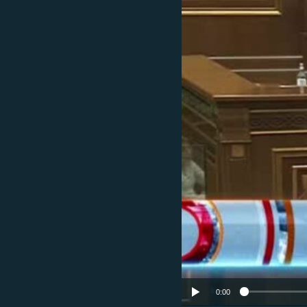
ՄԻՋԱԶԳԱՅԻՆ
ՄՇԱԿՈՒՅԹ
ՍՊՈՐՏ
ՄԵԿՆԱԲԱՆՈՒԹՅՈՒՆ
ՏՏ ԵՒ ԻՆՏԵՐՆԵՏ
ԿՈՐՈՆԱՎԻՐՈՒՍ
ԱՐԽԻՎ
ՏԵՍԱՆՅՈՒԹԵՐ
ԲԱՆԱՎԵՃ
ՁԳՏԵԼՈՎ ԼԱՎԱԳՈՒՅՆԻՆ
ՓՈԴՔԱՍԹ
0:00