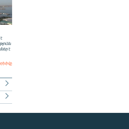
 է
թյունն
ներ է
արխիվը