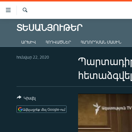
Մատչելիության
հղումներ
Որոնում
Անցնել
ՏԵՍԱՆՅՈՒԹԵՐ
ԱԶԱՏՈՒԹՅՈՒՆ TV
հիմնական
բովանդակությանը
ՀԱՅԱՍՏԱՆ
ԱՐԽԻՎ
ՀՈԴՎԱԾՆԵՐ
ՀԱՂՈՐԴՄԱՆ ՄԱՍԻՆ
Անցնել
ՔԱՂԱՔԱԿԱՆ
հիմնական
մենյուին
հունվար 22, 2020
Պարտադիր 
ԸՆՏՐՈՒԹՅՈՒՆՆԵՐ 2026
Որոնում
ԻՐԱՎՈՒՆՔ
հետաձգվել 
ՀԱՍԱՐԱԿՈՒԹՅՈՒՆ
ՏՆՏԵՍՈՒԹՅՈՒՆ
Կիսվել
ՂԱՐԱԲԱՂ
Ավելացրեք մեզ Google-ում
ՊԱՏԵՐԱԶՄԻ 6 ՇԱԲԱԹՆԵՐԸ
ՏԱՐԱԾԱՇՐՋԱՆ