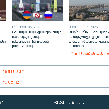
ՕԳՈՍՏՈՍ 05, 2026
ՕԳՈՍՏՈՍ 04, 2026
Ռուսական սանկցիաների տակ է
Ումի՞ց և ի՞նչ «ազդակներ»
,
հայտնվել հայկական
ստացել Հաջիևը. ընդդիմու
ունը
ըմպելիքների հերթական
աշնանը «ծանր զարգացում
խմբաքանակը
սպասում»
Բոլոր հեռարձակումների 
ՈՐԴՈՒՄՆԵՐԸ
ԴՈՒՄՆԵՐԸ
Ր
ՀԵՏԵՎԵՔ ՄԵԶ