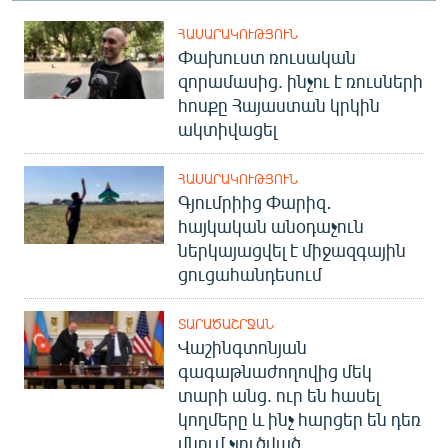
ՀԱՍԱՐԱԿՈՒԹՅՈՒՆ
Փախուստ ռուսական
զորամասից. ինչու է ռուսների
հոսքը Հայաստան կրկին
ակտիվացել
ՀԱՍԱՐԱԿՈՒԹՅՈՒՆ
Գյումրիից Փարիզ․
հայկական անօդաչուն
ներկայացվել է միջազգային
ցուցահանդեսում
ՏԱՐԱԾԱՇՐՋԱՆ
Վաշինգտոնյան
գագաթնաժողովից մեկ
տարի անց. ուր են հասել
կողմերը և ինչ հարցեր են դեռ
մնում չլուծված