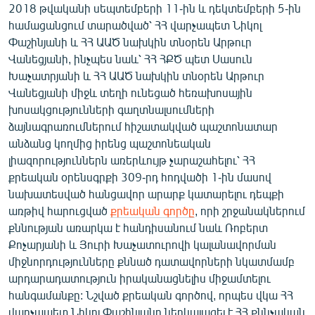
2018 թվականի սեպտեմբերի 11-ին և դեկտեմբերի 5-ին
English
համացանցում տարածված՝ ՀՀ վարչապետ Նիկոլ
Русский
Փաշինյանի և ՀՀ ԱԱԾ նախկին տնօրեն Արթուր
Վանեցյանի, ինչպես նաև՝ ՀՀ ՀՔԾ պետ Սասուն
Խաչատրյանի և ՀՀ ԱԱԾ նախկին տնօրեն Արթուր
ՀԵՏԵՎԵՔ ՄԵԶ
Վանեցյանի միջև տեղի ունեցած հեռախոսային
խոսակցությունների գաղտնալսումների
ձայնագրառումներում հիշատակված պաշտոնատար
անձանց կողմից իրենց պաշտոնեական
լիազորություններն առերևույթ չարաշահելու՝ ՀՀ
«Ազատության» բոլոր կայքերը
քրեական օրենսգրքի 309-րդ հոդվածի 1-ին մասով
նախատեսված հանցավոր արարք կատարելու դեպքի
առթիվ հարուցված
քրեական գործը
, որի շրջանակներում
քննության առարկա է հանդիսանում նաև Ռոբերտ
Քոչարյանի և Յուրի Խաչատուրովի կալանավորման
միջնորդությունները քննած դատավորների նկատմամբ
արդարադատություն իրականացնելիս միջամտելու
հանգամանքը: Նշված քրեական գործով, որպես վկա ՀՀ
վարչապետ Նիկոլ Փաշինյանը ներկայացել է ՀՀ քննչական