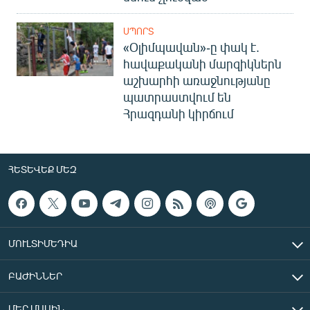
ՍՊՈՐՏ
«Օլիմպավան»-ը փակ է.
հավաքականի մարզիկներն
աշխարհի առաջնությանը
պատրաստվում են
Հրազդանի կիրճում
ՀԵՏԵՎԵՔ ՄԵԶ
ՄՈՒԼՏԻՄԵԴԻԱ
ԲԱԺԻՆՆԵՐ
ՄԵՐ ՄԱՍԻՆ