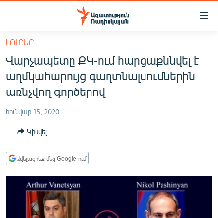
Մատչելիության
հղումներ
Անցնել
ԼՈՒՐԵՐ
հիմնական
ԱԶԱՏՈՒԹՅՈՒՆ TV
Վարչապետը ՔԿ-ում հարցաքննվել է
բովանդակությանը
ՀԱՅԱՍՏԱՆ
Անցնել
աղմկահարույց գաղտնալսումներին
հիմնական
ՔԱՂԱՔԱԿԱՆ
առնչվող գործերով
մենյուին
ԸՆՏՐՈՒԹՅՈՒՆՆԵՐ 2026
Որոնում
հունվար 15, 2020
ԻՐԱՎՈՒՆՔ
Կիսվել
ՀԱՍԱՐԱԿՈՒԹՅՈՒՆ
ՏՆՏԵՍՈՒԹՅՈՒՆ
Ավելացրեք մեզ Google-ում
ՂԱՐԱԲԱՂ
ՊԱՏԵՐԱԶՄԻ 6 ՇԱԲԱԹՆԵՐԸ
ՏԱՐԱԾԱՇՐՋԱՆ