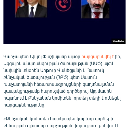
ՄԻՋԱԶԳԱՅԻՆ
ՄՇԱԿՈՒՅԹ
ՍՊՈՐՏ
ՄԵԿՆԱԲԱՆՈՒԹՅՈՒՆ
ՏՏ ԵՒ ԻՆՏԵՐՆԵՏ
Վարչապետ Նիկոլ Փաշինյանը այսօր
հարցաքննվել է
իր,
ԿՈՐՈՆԱՎԻՐՈՒՍ
Ազգային անվտանգության ծառայության (ԱԱԾ) այժմ
ԱՐԽԻՎ
նախկին տնօրեն Արթուր Վանեցյանի և Հատուկ
քննչական ծառայության (ՀՔԾ) պետ Սասուն
ՏԵՍԱՆՅՈՒԹԵՐ
Խաչատրյանի հեռախոսազրույցների գաղտնալսման
ԲԱՆԱՎԵՃ
կապակցությամբ հարուցված գործերով։ Այդ մասին
հայտնում է Քննչական կոմիտեն, որտեղ տեղի է ունեցել
ՁԳՏԵԼՈՎ ԼԱՎԱԳՈՒՅՆԻՆ
հարցաքննությունը։
ՓՈԴՔԱՍԹ
«Քննչական կոմիտեի հատկապես կարևոր գործերի
Հայերեն
քննության գլխավոր վարչության վարույթում քննվում է