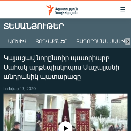
Մատչելիության
հղումներ
Անցնել
ՏԵՍԱՆՅՈՒԹԵՐ
հիմնական
ԱԶԱՏՈՒԹՅՈՒՆ TV
բովանդակությանը
ԱՐԽԻՎ
ՀՈԴՎԱԾՆԵՐ
ՀԱՂՈՐԴՄԱՆ ՄԱՍԻՆ
ՀԱՅԱՍՏԱՆ
Անցնել
հիմնական
ՔԱՂԱՔԱԿԱՆ
Կայացավ նորընտիր պատրիարք
մենյուին
ԸՆՏՐՈՒԹՅՈՒՆՆԵՐ 2026
Որոնում
Սահակ արքեպիսկոպոս Մաշալյանի
ԻՐԱՎՈՒՆՔ
անդրանիկ պատարագը
ՀԱՍԱՐԱԿՈՒԹՅՈՒՆ
հունվար 13, 2020
ՏՆՏԵՍՈՒԹՅՈՒՆ
ՂԱՐԱԲԱՂ
ՊԱՏԵՐԱԶՄԻ 6 ՇԱԲԱԹՆԵՐԸ
ՏԱՐԱԾԱՇՐՋԱՆ
No media source currently available