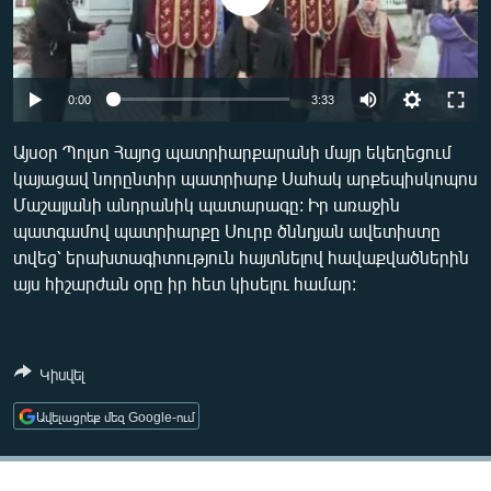
ՄԻՋԱԶԳԱՅԻՆ
ՄՇԱԿՈՒՅԹ
ՍՊՈՐՏ
Auto
0:00
3:33
ՄԵԿՆԱԲԱՆՈՒԹՅՈՒՆ
270p
Այսօր Պոլսո Հայոց պատրիարքարանի մայր եկեղեցում
ՏՏ ԵՒ ԻՆՏԵՐՆԵՏ
կայացավ նորընտիր պատրիարք Սահակ արքեպիսկոպոս
360p
Մաշալյանի անդրանիկ պատարագը: Իր առաջին
ԿՈՐՈՆԱՎԻՐՈՒՍ
404p
պատգամով պատրիարքը Սուրբ ծննդյան ավետիստը
Auto
270p
360p
404p
ԱՐԽԻՎ
տվեց՝ երախտագիտություն հայտնելով հավաքվածներին
այս հիշարժան օրը իր հետ կիսելու համար:
ՏԵՍԱՆՅՈՒԹԵՐ
ԲԱՆԱՎԵՃ
ՁԳՏԵԼՈՎ ԼԱՎԱԳՈՒՅՆԻՆ
Կիսվել
ՓՈԴՔԱՍԹ
Ավելացրեք մեզ Google-ում
Հայերեն