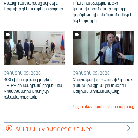
Բաքվի դատարանը մերժել է
Ո՞ւմ է հանձնվելու ՀԷՑ-ի
Արցախի ղեկավարների բողոքը
կառավարումը. նախարարը
գործընթացից մանրամասներ է
ներկայացրել
ՕԳՈՍՏՈՍ 05, 2026
ՕԳՈՍՏՈՍ 05, 2026
400 միլիոն դոլար բյուջեով
Ձերբակալվել է «Մուլտի Գրուպ»-
TRIPP հիմնադրամ՝ բիզնեսմեն
ի նախկին գլխավոր տնօրեն
Կոնստանտին Սոկոլովի
Սեդրակ Առուստամյանը
ղեկավարությամբ
Բոլոր հեռարձակումների արխիվը
ՏԵՍՆԵԼ TV ՀԱՂՈՐԴՈՒՄՆԵՐԸ