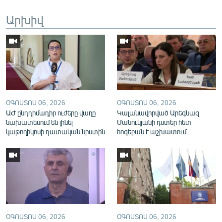
English
Արխիվ
Русский
ՀԵՏԵՎԵՔ ՄԵԶ
ՕԳՈՍՏՈՍ 06, 2026
ՕԳՈՍՏՈՍ 06, 2026
ԱԺ ընդդիմադիր ուժերը վաղը
Կալանավորված Արեգնազ
«Ազատության» բոլոր կայքերը
նախատեսում են լինել
Մանուկյանի դստեր հետ
կաթողիկոսի դատական նիստին
հոգեբան է աշխատում
ՕԳՈՍՏՈՍ 06, 2026
ՕԳՈՍՏՈՍ 06, 2026