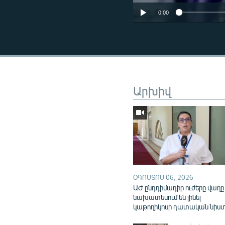
0:00
Արխիվ
ՕԳՈՍՏՈՍ 06, 2026
ԱԺ ընդդիմադիր ուժերը վաղը
նախատեսում են լինել
կաթողիկոսի դատական նիս