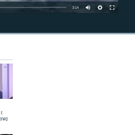
Auto
3:14
270p
EMBED
360p
404p
404p
 է
ղոքը