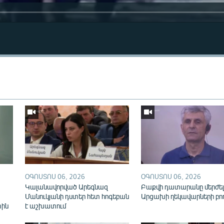
Auto
270p
360p
ՕԳՈՍՏՈՍ 06, 2026
ՕԳՈՍՏՈՍ 06, 2026
Կալանավորված Արեգնազ
Բաքվի դատարանը մերժել
Մանուկյանի դստեր հետ հոգեբան
Արցախի ղեկավարների բո
տին
է աշխատում