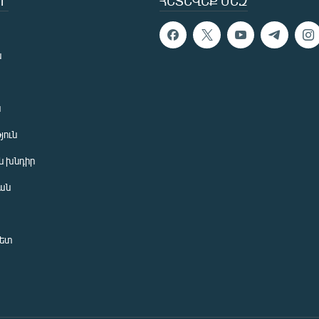
Ր
ՀԵՏԵՎԵՔ ՄԵԶ
ն
ն
յուն
 խնդիր
ան
նետ