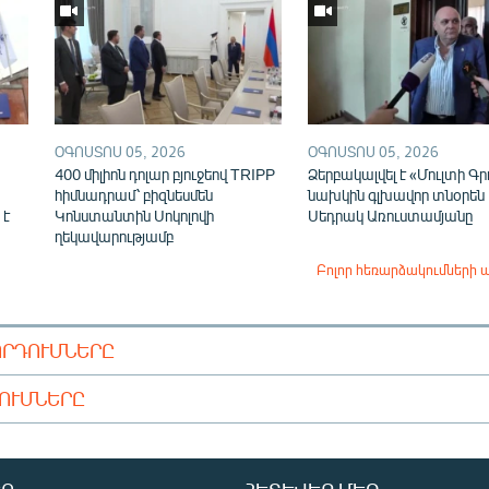
ՕԳՈՍՏՈՍ 05, 2026
ՕԳՈՍՏՈՍ 05, 2026
400 միլիոն դոլար բյուջեով TRIPP
Ձերբակալվել է «Մուլտի Գր
հիմնադրամ՝ բիզնեսմեն
նախկին գլխավոր տնօրեն
 է
Կոնստանտին Սոկոլովի
Սեդրակ Առուստամյանը
ղեկավարությամբ
Բոլոր հեռարձակումների 
ՈՐԴՈՒՄՆԵՐԸ
ԴՈՒՄՆԵՐԸ