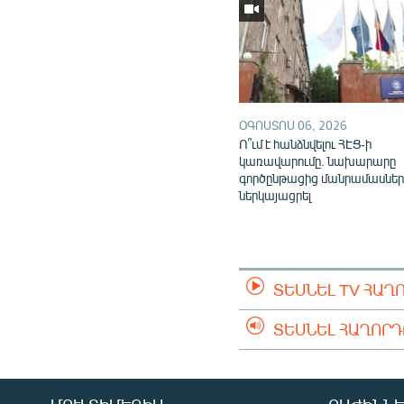
ՕԳՈՍՏՈՍ 06, 2026
Ո՞ւմ է հանձնվելու ՀԷՑ-ի
կառավարումը. նախարարը
գործընթացից մանրամասներ
ներկայացրել
ՏԵՍՆԵԼ TV ՀԱՂ
ՏԵՍՆԵԼ ՀԱՂՈՐ