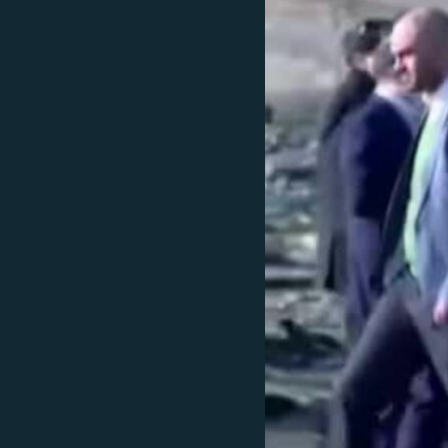
ՄԻՋԱԶԳԱՅԻՆ
ՄՇԱԿՈՒՅԹ
ՍՊՈՐՏ
ՄԵԿՆԱԲԱՆՈՒԹՅՈՒՆ
ՏՏ ԵՒ ԻՆՏԵՐՆԵՏ
ԿՈՐՈՆԱՎԻՐՈՒՍ
ԱՐԽԻՎ
ՏԵՍԱՆՅՈՒԹԵՐ
ԲԱՆԱՎԵՃ
ՁԳՏԵԼՈՎ ԼԱՎԱԳՈՒՅՆԻՆ
ՓՈԴՔԱՍԹ