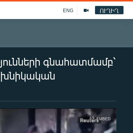
ՈՒՂԻՂ
ENG
թյունների գնահատմամբ՝
տեխնիկական
EMBED