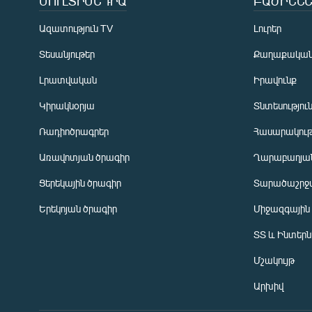
ՄՈՒԼՏԻՄԵԴԻԱ
ԲԱԺԻՆՆԵ
Ազատություն TV
Լուրեր
Տեսանյութեր
Քաղաքակա
Լրատվական
Իրավունք
Կիրակնօրյա
Տնտեսությու
Ռադիոծրագրեր
Հասարակութ
Առավոտյան ծրագիր
Ղարաբաղյան
Ցերեկային ծրագիր
Տարածաշրջ
Հայերեն
Երեկոյան ծրագիր
Միջազգային
English
ՏՏ և Ինտեր
Русский
Մշակույթ
ՀԵՏԵՎԵՔ ՄԵԶ
Արխիվ