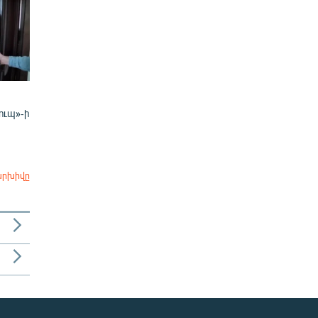
ուպ»-ի
արխիվը