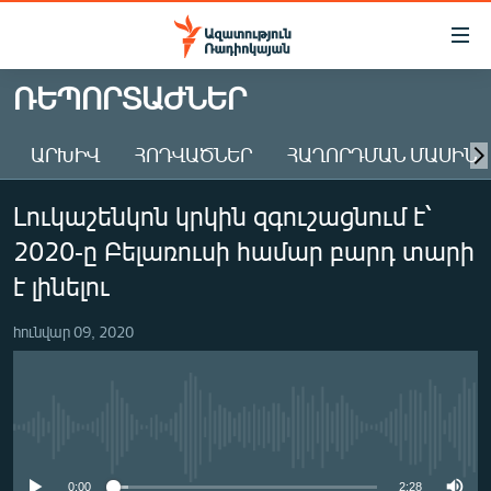
Մատչելիության
հղումներ
Անցնել
ՌԵՊՈՐՏԱԺՆԵՐ
հիմնական
ԱԶԱՏՈՒԹՅՈՒՆ TV
բովանդակությանը
ԱՐԽԻՎ
ՀՈԴՎԱԾՆԵՐ
ՀԱՂՈՐԴՄԱՆ ՄԱՍԻՆ
ՀԱՅԱՍՏԱՆ
Անցնել
հիմնական
ՔԱՂԱՔԱԿԱՆ
Լուկաշենկոն կրկին զգուշացնում է՝
մենյուին
ԸՆՏՐՈՒԹՅՈՒՆՆԵՐ 2026
Որոնում
2020-ը Բելառուսի համար բարդ տարի
ԻՐԱՎՈՒՆՔ
է լինելու
ՀԱՍԱՐԱԿՈՒԹՅՈՒՆ
հունվար 09, 2020
ՏՆՏԵՍՈՒԹՅՈՒՆ
ՂԱՐԱԲԱՂ
ՊԱՏԵՐԱԶՄԻ 6 ՇԱԲԱԹՆԵՐԸ
No media source currently available
ՏԱՐԱԾԱՇՐՋԱՆ
0:00
2:28