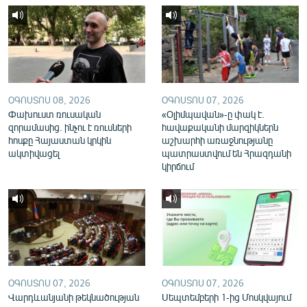
English
Русский
ՀԵՏԵՎԵՔ ՄԵԶ
ՕԳՈՍՏՈՍ 08, 2026
ՕԳՈՍՏՈՍ 07, 2026
Փախուստ ռուսական
«Օլիմպավան»-ը փակ է.
զորամասից. ինչու է ռուսների
հավաքականի մարզիկներն
հոսքը Հայաստան կրկին
աշխարհի առաջնությանը
ակտիվացել
պատրաստվում են Հրազդանի
«Ազատության» բոլոր կայքերը
կիրճում
ՕԳՈՍՏՈՍ 07, 2026
ՕԳՈՍՏՈՍ 07, 2026
Վարդևանյանի թեկնածության
Սեպտեմբերի 1-ից Մոսկվայում