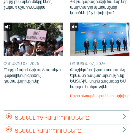
շուրջ քննարկումները եկող
ՀՀ քաղաքացիների համար նոր
շաբաթ կշարունակվեն
պարտադիր պահանջներ
կգործեն. ինչ է փոխվում
ՕԳՈՍՏՈՍ 07, 2026
ՕԳՈՍՏՈՍ 07, 2026
Ընդդիմադիրների արձագանքը
Փաշինյանը վերահաստատեց
կաթողիկոսի գործով
Երևանի հավատարմությունը
դատավարությունը
ԵԱՏՄ-ին, կրկին բացառեց ԵՄ
հարցով հանրաքվեն
Բոլոր հեռարձակումների արխիվը
ՏԵՍՆԵԼ TV ՀԱՂՈՐԴՈՒՄՆԵՐԸ
ՏԵՍՆԵԼ ՀԱՂՈՐԴՈՒՄՆԵՐԸ