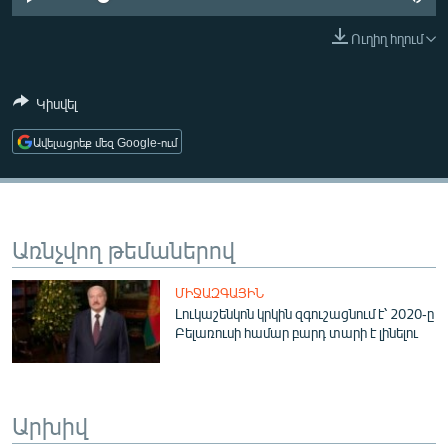
ՄԻՋԱԶԳԱՅԻՆ
Ուղիղ հղում
ՄՇԱԿՈՒՅԹ
ՍՊՈՐՏ
Կիսվել
ՄԵԿՆԱԲԱՆՈՒԹՅՈՒՆ
Ավելացրեք մեզ Google-ում
ՏՏ ԵՒ ԻՆՏԵՐՆԵՏ
ԿՈՐՈՆԱՎԻՐՈՒՍ
ԱՐԽԻՎ
Առնչվող թեմաներով
ՏԵՍԱՆՅՈՒԹԵՐ
ՄԻՋԱԶԳԱՅԻՆ
ԲԱՆԱՎԵՃ
Լուկաշենկոն կրկին զգուշացնում է՝ 2020-ը
Բելառուսի համար բարդ տարի է լինելու
ՁԳՏԵԼՈՎ ԼԱՎԱԳՈՒՅՆԻՆ
ՓՈԴՔԱՍԹ
Արխիվ
Հայերեն