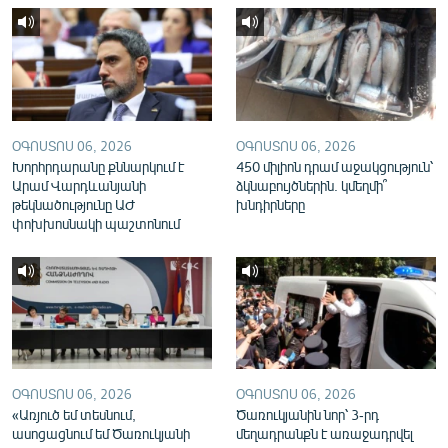
English
Русский
ՀԵՏԵՎԵՔ ՄԵԶ
ՕԳՈՍՏՈՍ 06, 2026
ՕԳՈՍՏՈՍ 06, 2026
Խորհրդարանը քննարկում է
450 միլիոն դրամ աջակցություն՝
Արամ Վարդևանյանի
ձկնաբույծներին. կմեղմի՞
թեկնածությունը ԱԺ
խնդիրները
փոխխոսնակի պաշտոնում
«Ազատության» բոլոր կայքերը
ՕԳՈՍՏՈՍ 06, 2026
ՕԳՈՍՏՈՍ 06, 2026
«Առյուծ եմ տեսնում,
Ծառուկյանին նոր՝ 3-րդ
ասոցացնում եմ Ծառուկյանի
մեղադրանքն է առաջադրվել