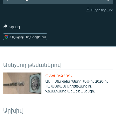
ՄԻՋԱԶԳԱՅԻՆ
Ուղիղ հղում
ՄՇԱԿՈՒՅԹ
ՍՊՈՐՏ
Կիսվել
ՄԵԿՆԱԲԱՆՈՒԹՅՈՒՆ
Ավելացրեք մեզ Google-ում
ՏՏ ԵՒ ԻՆՏԵՐՆԵՏ
ԿՈՐՈՆԱՎԻՐՈՒՍ
ԱՐԽԻՎ
Առնչվող թեմաներով
ՏԵՍԱՆՅՈՒԹԵՐ
ՏՆՏԵՍՈՒԹՅՈՒՆ
ԲԱՆԱՎԵՃ
ԱՄՀ. Մեկ շնչին ընկնող ՀՆԱ-ով 2020-ին
Հայաստանն Ադրբեջանից ու
ՁԳՏԵԼՈՎ ԼԱՎԱԳՈՒՅՆԻՆ
Վրաստանից առաջ է անցնելու
ՓՈԴՔԱՍԹ
Արխիվ
Հայերեն