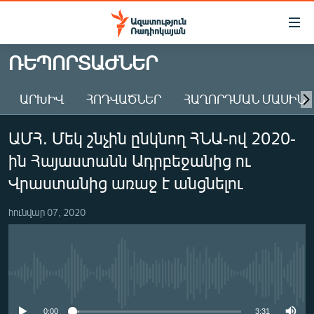
Մատչելիության
հղումներ
Անցնել
ՌԵՊՈՐՏԱԺՆԵՐ
հիմնական
ԱԶԱՏՈՒԹՅՈՒՆ TV
բովանդակությանը
ԱՐԽԻՎ
ՀՈԴՎԱԾՆԵՐ
ՀԱՂՈՐԴՄԱՆ ՄԱՍԻՆ
ՀԱՅԱՍՏԱՆ
Անցնել
հիմնական
ՔԱՂԱՔԱԿԱՆ
ԱՄՀ. Մեկ շնչին ընկնող ՀՆԱ-ով 2020-
մենյուին
ԸՆՏՐՈՒԹՅՈՒՆՆԵՐ 2026
Որոնում
ին Հայաստանն Ադրբեջանից ու
ԻՐԱՎՈՒՆՔ
Վրաստանից առաջ է անցնելու
ՀԱՍԱՐԱԿՈՒԹՅՈՒՆ
հունվար 07, 2020
ՏՆՏԵՍՈՒԹՅՈՒՆ
ՂԱՐԱԲԱՂ
ՊԱՏԵՐԱԶՄԻ 6 ՇԱԲԱԹՆԵՐԸ
No media source currently available
ՏԱՐԱԾԱՇՐՋԱՆ
0:00
3:31