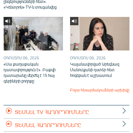
ընկերությունների հետ».
«Կենտրոն» TV-ն տուգանվեց
ՕԳՈՍՏՈՍ 06, 2026
ՕԳՈՍՏՈՍ 06, 2026
«Սա քաղաքական
Կալանավորված Արեգնազ
դատավորություն է». Բաքվի
Մանուկյանի դստեր հետ
դատարանը մերժել է 15 հայ
հոգեբան է աշխատում
գերիների բողոքը
Բոլոր հեռարձակումների արխիվը
ՏԵՍՆԵԼ TV ՀԱՂՈՐԴՈՒՄՆԵՐԸ
ՏԵՍՆԵԼ ՀԱՂՈՐԴՈՒՄՆԵՐԸ