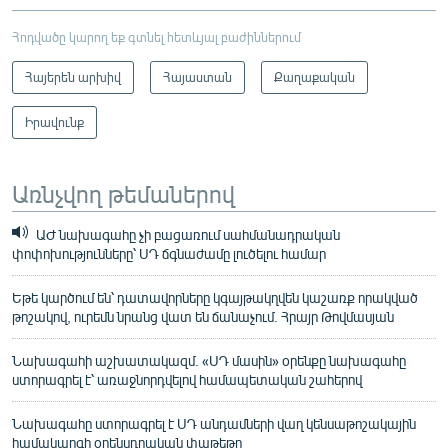
Հոդվածը կարող եք գտնել հետևյալ բաժիններում
Հայերեն արխիվ
Հայաստան
Քաղաքական
Իրավունք
Առնչվող թեմաներով
ԱԺ նախագահը չի բացառում սահմանադրական
փոփոխությունները՝ ՍԴ ճգնաժամը լուծելու համար
Եթե կարծում են՝ դատավորները կգայթակղվեն կաշառք որակված
թոշակով, ուրեմն նրանց վատ են ճանաչում. Հրայր Թովմասյան
Նախագահի աշխատակազմ. «ՍԴ մասին» օրենքը նախագահը
ստորագրել է՝ առաջնորդվելով համապետական շահերով
Նախագահը ստորագրել է ՍԴ անդամների վաղ կենսաթոշակային
համակարգի օրենսդրական փաթեթը