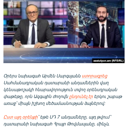
ՄԻՋԱԶԳԱՅԻՆ
ՄՇԱԿՈՒՅԹ
ՍՊՈՐՏ
ՄԵԿՆԱԲԱՆՈՒԹՅՈՒՆ
ՏՏ ԵՒ ԻՆՏԵՐՆԵՏ
ԿՈՐՈՆԱՎԻՐՈՒՍ
ԱՐԽԻՎ
Օրերս նախագահ Արմեն Սարգսյանն
ստորագրեց
ՏԵՍԱՆՅՈՒԹԵՐ
Սահմանադրական դատարանի անդամներին վաղ
ԲԱՆԱՎԵՃ
կենսաթոշակի հնարավորություն տվող օրենսդրական
փաթեթը, որն Ազգային ժողովն
ընդունել էր
երկու շաբաթ
ՁԳՏԵԼՈՎ ԼԱՎԱԳՈՒՅՆԻՆ
առաջ՝ միայն իշխող մեծամասնության ձայներով։​
ՓՈԴՔԱՍԹ
Ըստ այդ օրենքի
՝ եթե ՍԴ 7 անդամները, այդ թվում՝
Հայերեն
դատարանի նախագահ Հրայր Թովմասյանը, մինչև