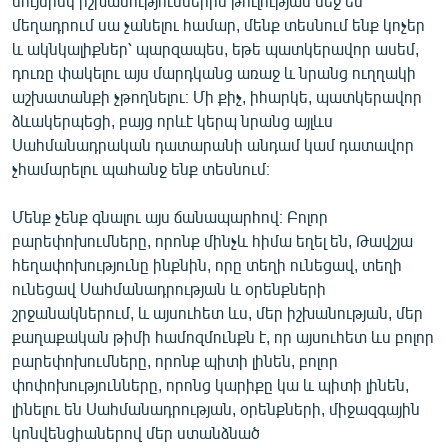
նույնիսկ իշխանություններին թուլության մեջ են
մեղադրում սա չանելու համար, մենք տեսնում ենք կոչեր
և ակնկալիքներ՝ պարզապես, եթե պատկերավոր ասեմ,
դուռը փակելու այս մարդկանց առաջ և նրանց ուղղակի
աշխատանքի չթողնելու։ Մի քիչ, իհարկե, պատկերավոր
ձևակերպեցի, բայց որևէ կերպ նրանց այլևս
Սահմանադրական դատարանի անդամ կամ դատավոր
չհամարելու պահանջ ենք տեսնում։
Մենք չենք գնալու այս ճանապարհով։ Բոլոր
բարեփոխումները, որոնք մինչև հիմա եղել են, Թավշյա
հեղափոխությունը ինքնին, որը տեղի ունեցավ, տեղի
ունեցավ Սահմանադրության և օրենքների
շրջանակներում, և այսուհետ ևս, մեր իշխանության, մեր
քաղաքական թիմի համոզմունքն է, որ այսուհետ ևս բոլոր
բարեփոխումները, որոնք պիտի լինեն, բոլոր
փոփոխությունները, որոնց կարիքը կա և պիտի լինեն,
լինելու են Սահմանադրության, օրենքների, միջազգային
կոնվենցիաներով մեր ստանձնած