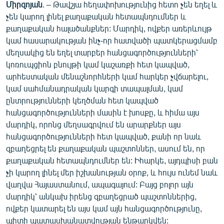
Միրզոյան
. – Թավշյա հեղափոխությունից հետո չեն եղել և
չեն կարող լինել քաղաքական հետապնդումներ և
քաղաքական հալածանքներ: Մարդիկ, ովքեր առերևույթ
կամ հասարակության ինչ-որ հատվածի պատկերացմամբ
մեղսակից են եղել տարբեր հանցագործությունների՝
կոռուպցիոն բնույթի կամ կաշառքի հետ կապված,
արհեստական մենաշնորհների կամ հարկեր չվճարելու,
կամ սահմանադրական կարգի տապալման, կամ
ընտրությունների կեղծման հետ կապված
հանցագործությունների մասին է խոսքը, և հիմա այս
մարդիկ, որոնց մեղսագրվում են արարքներ այս
հանցագործությունների հետ կապված, քանի որ նաև
զբաղեցրել են քաղաքական պաշտոններ, ասում են, որ
քաղաքական հետապնդումներ են: Իհարկե, այդպիսի բան
չի կարող լինել մեր իշխանության օրոք, և հույս ունեմ նաև
վաղվա Հայաստանում, ապագայում: Բայց բոլոր այն
մարդիկ՝ անկախ իրենց զբաղեցրած պաշտոններից,
ովքեր կատարել են այս կամ այն հանցագործությունը,
պիտի պատասխանատվության ենթարկվեն: