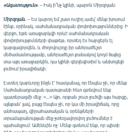
«Ազատություն»
. – Իսկ ի՞նչ կլինի, պարոն Միրզոյան։
Միրզոյան
. – Ես կարող եմ շատ ուղիղ ասել՝ մենք խոսում
էինք, օրինակ, սահմանադրական փոփոխություններից։ Ի
վերջո, եթե առաջարկվի որևէ սահմանադրական
փոփոխությունների փաթեթ, որտեղ էս հարցերն էլ
կարգավորվեն, և ժողովուրդը իր անհրաժեշտ
մեծամասնությամբ, անհրաժեշտ քանակով կողմ ձայնը
տա այդ առաջարկին, դա կլինի գերլեգիտիմ և անխոցելի
լուծում իրավիճակի։
Էստեղ կարևորը ինչն է՝ հասկանալ, որ էնպես չի, որ մենք
Սահմանադրական դատարանի հետ գտնվում ենք
պատերազմի մեջ։ <...> Այո, որքան շուտ լուծվի այս հարցը,
այնքան՝ լավ, բայց էնպես չի, որ կա մի իրավիճակ, որը
անհապաղ, վիրահատական և օրենքների
տրամաբանության մեջ չտեղավորվող լուծումներ է
պահանջում։ Ամենևին ոչ։ Մենք գտնում ենք, որ պիտի