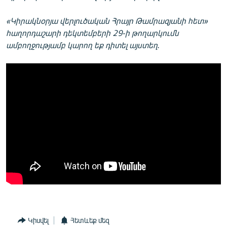
«Կիրակնօրյա վերլուծական Հրայր Թամրազյանի հետ»
հաղորդաշարի դեկտեմբերի 29-ի թողարկումն
ամբողջությամբ կարող եք դիտել այստեղ.
Կիսվել
Հետևեք մեզ