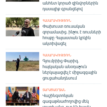
անհետ կորած զինվորներին
դասալիք գրանցելով
ՀԱՍԱՐԱԿՈՒԹՅՈՒՆ
Փախուստ ռուսական
զորամասից. ինչու է ռուսների
հոսքը Հայաստան կրկին
ակտիվացել
ՀԱՍԱՐԱԿՈՒԹՅՈՒՆ
Գյումրիից Փարիզ․
հայկական անօդաչուն
ներկայացվել է միջազգային
ցուցահանդեսում
ՏԱՐԱԾԱՇՐՋԱՆ
Վաշինգտոնյան
գագաթնաժողովից մեկ
տարի անց. ուր են հասել