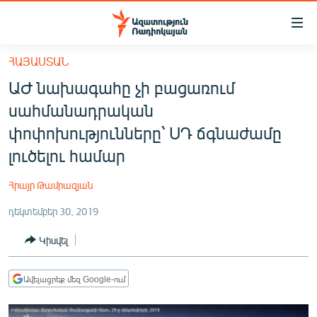
Մատչելիության
հղումներ
Անցնել
ՀԱՅԱՍՏԱՆ
հիմնական
ԱԶԱՏՈՒԹՅՈՒՆ TV
ԱԺ նախագահը չի բացառում
բովանդակությանը
ՀԱՅԱՍՏԱՆ
Անցնել
սահմանադրական
հիմնական
ՔԱՂԱՔԱԿԱՆ
փոփոխությունները՝ ՍԴ ճգնաժամը
մենյուին
ԸՆՏՐՈՒԹՅՈՒՆՆԵՐ 2026
լուծելու համար
Որոնում
ԻՐԱՎՈՒՆՔ
Հրայր Թամրազյան
ՀԱՍԱՐԱԿՈՒԹՅՈՒՆ
դեկտեմբեր 30, 2019
ՏՆՏԵՍՈՒԹՅՈՒՆ
Կիսվել
ՂԱՐԱԲԱՂ
ՊԱՏԵՐԱԶՄԻ 6 ՇԱԲԱԹՆԵՐԸ
Ավելացրեք մեզ Google-ում
ՏԱՐԱԾԱՇՐՋԱՆ