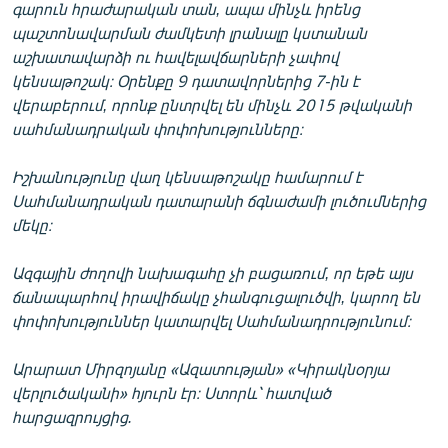
գարուն հրաժարական տան, ապա մինչև իրենց
English
պաշտոնավարման ժամկետի լրանալը կստանան
Русский
աշխատավարձի ու հավելավճարների չափով
կենսաթոշակ։ Օրենքը 9 դատավորներից 7-ին է
վերաբերում, որոնք ընտրվել են մինչև 2015 թվականի
ՀԵՏԵՎԵՔ ՄԵԶ
սահմանադրական փոփոխությունները։
Իշխանությունը վաղ կենսաթոշակը համարում է
Սահմանադրական դատարանի ճգնաժամի լուծումներից
մեկը։
«Ազատության» բոլոր կայքերը
Ազգային ժողովի նախագահը չի բացառում, որ եթե այս
ճանապարհով իրավիճակը չհանգուցալուծվի, կարող են
փոփոխություններ կատարվել Սահմանադրությունում։
Արարատ Միրզոյանը «Ազատության» «Կիրակնօրյա
վերլուծականի» հյուրն էր։ Ստորև՝ հատված
հարցազրույցից.