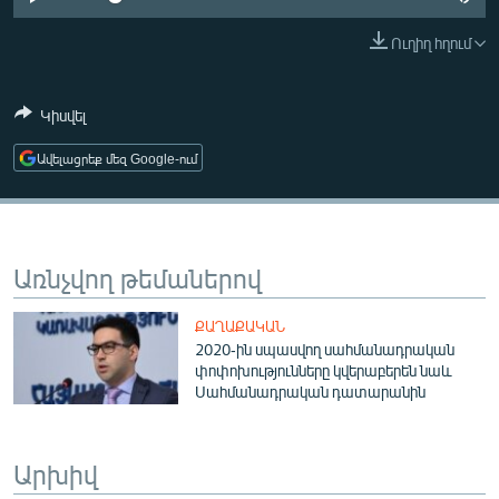
ՄԻՋԱԶԳԱՅԻՆ
Ուղիղ հղում
ՄՇԱԿՈՒՅԹ
ՍՊՈՐՏ
Կիսվել
ՄԵԿՆԱԲԱՆՈՒԹՅՈՒՆ
Ավելացրեք մեզ Google-ում
ՏՏ ԵՒ ԻՆՏԵՐՆԵՏ
ԿՈՐՈՆԱՎԻՐՈՒՍ
ԱՐԽԻՎ
Առնչվող թեմաներով
ՏԵՍԱՆՅՈՒԹԵՐ
ՔԱՂԱՔԱԿԱՆ
ԲԱՆԱՎԵՃ
2020-ին սպասվող սահմանադրական
փոփոխությունները կվերաբերեն նաև
ՁԳՏԵԼՈՎ ԼԱՎԱԳՈՒՅՆԻՆ
Սահմանադրական դատարանին
ՓՈԴՔԱՍԹ
Արխիվ
Հայերեն