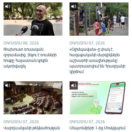
English
Русский
ՀԵՏԵՎԵՔ ՄԵԶ
ՕԳՈՍՏՈՍ 08, 2026
ՕԳՈՍՏՈՍ 07, 2026
Փախուստ ռուսական
«Օլիմպավան»-ը փակ է.
զորամասից. ինչու է ռուսների
հավաքականի մարզիկներն
հոսքը Հայաստան կրկին
աշխարհի առաջնությանը
ակտիվացել
պատրաստվում են Հրազդանի
«Ազատության» բոլոր կայքերը
կիրճում
ՕԳՈՍՏՈՍ 07, 2026
ՕԳՈՍՏՈՍ 07, 2026
Վարդևանյանի թեկնածության
Սեպտեմբերի 1-ից Մոսկվայում