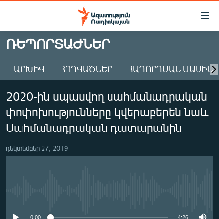
Մատչելիության
հղումներ
Անցնել
ՌԵՊՈՐՏԱԺՆԵՐ
հիմնական
ԱԶԱՏՈՒԹՅՈՒՆ TV
բովանդակությանը
ԱՐԽԻՎ
ՀՈԴՎԱԾՆԵՐ
ՀԱՂՈՐԴՄԱՆ ՄԱՍԻՆ
ՀԱՅԱՍՏԱՆ
Անցնել
հիմնական
ՔԱՂԱՔԱԿԱՆ
2020-ին սպասվող սահմանադրական
մենյուին
ԸՆՏՐՈՒԹՅՈՒՆՆԵՐ 2026
Որոնում
փոփոխությունները կվերաբերեն նաև
ԻՐԱՎՈՒՆՔ
Սահմանադրական դատարանին
ՀԱՍԱՐԱԿՈՒԹՅՈՒՆ
դեկտեմբեր 27, 2019
ՏՆՏԵՍՈՒԹՅՈՒՆ
ՂԱՐԱԲԱՂ
ՊԱՏԵՐԱԶՄԻ 6 ՇԱԲԱԹՆԵՐԸ
No media source currently available
ՏԱՐԱԾԱՇՐՋԱՆ
0:00
4:26