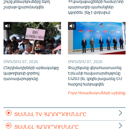
շուրջ քննարկումները եկող
ՀՀ քաղաքացիների համար նոր
շաբաթ կշարունակվեն
պարտադիր պահանջներ
կգործեն. ինչ է փոխվում
ՕԳՈՍՏՈՍ 07, 2026
ՕԳՈՍՏՈՍ 07, 2026
Ընդդիմադիրների արձագանքը
Փաշինյանը վերահաստատեց
կաթողիկոսի գործով
Երևանի հավատարմությունը
դատավարությունը
ԵԱՏՄ-ին, կրկին բացառեց ԵՄ
հարցով հանրաքվեն
Բոլոր հեռարձակումների արխիվը
ՏԵՍՆԵԼ TV ՀԱՂՈՐԴՈՒՄՆԵՐԸ
ՏԵՍՆԵԼ ՀԱՂՈՐԴՈՒՄՆԵՐԸ