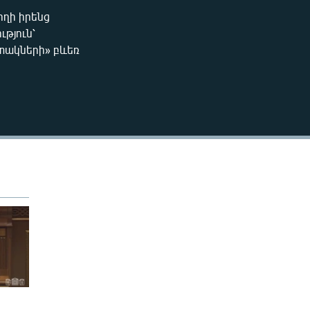
ողի իրենց
EMBED
ւթյուն՝
տակների» բևեռ