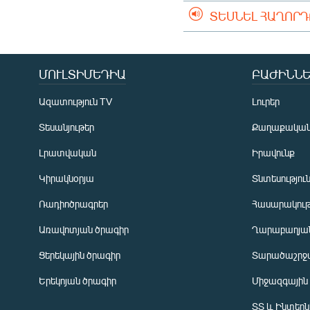
ՏԵՍՆԵԼ ՀԱՂՈՐ
ՄՈՒԼՏԻՄԵԴԻԱ
ԲԱԺԻՆՆԵ
Ազատություն TV
Լուրեր
Տեսանյութեր
Քաղաքակա
Լրատվական
Իրավունք
Կիրակնօրյա
Տնտեսությու
Ռադիոծրագրեր
Հասարակութ
Առավոտյան ծրագիր
Ղարաբաղյան
Ցերեկային ծրագիր
Տարածաշրջ
Հայերեն
Երեկոյան ծրագիր
Միջազգային
English
ՏՏ և Ինտեր