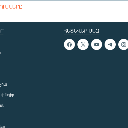
ԴՈՒՄՆԵՐԸ
Ր
ՀԵՏԵՎԵՔ ՄԵԶ
ն
ն
յուն
 խնդիր
ան
նետ