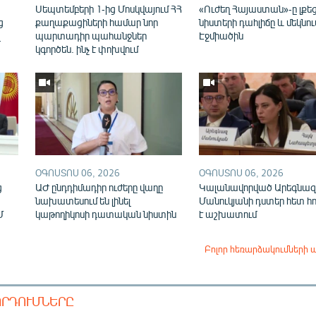
ն
Սեպտեմբերի 1-ից Մոսկվայում ՀՀ
«Ուժեղ Հայաստան»-ը լքե
ց
քաղաքացիների համար նոր
նիստերի դահլիճը և մեկնու
վ
պարտադիր պահանջներ
Էջմիածին
կգործեն. ինչ է փոխվում
ՕԳՈՍՏՈՍ 06, 2026
ՕԳՈՍՏՈՍ 06, 2026
ց
ԱԺ ընդդիմադիր ուժերը վաղը
Կալանավորված Արեգնազ
նախատեսում են լինել
Մանուկյանի դստեր հետ հ
Մ
կաթողիկոսի դատական նիստին
է աշխատում
Բոլոր հեռարձակումների 
ՈՐԴՈՒՄՆԵՐԸ