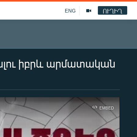
ՈՒՂԻՂ
ENG
գալու իբրև արմատական
EMBED