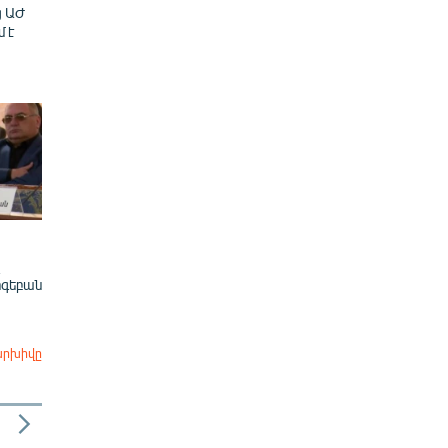
ց ԱԺ
մ է
ոգեբան
արխիվը