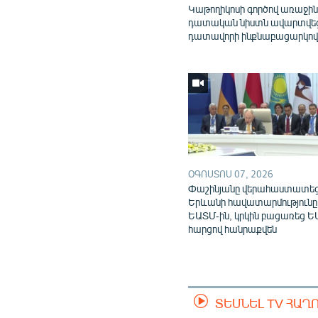
Կաթողիկոսի գործով առաջի
դատական նիստն ավարտվե
դատավորի ինքնաբացարկո
ՕԳՈՍՏՈՍ 07, 2026
Փաշինյանը վերահաստատե
Երևանի հավատարմությունը
ԵԱՏՄ-ին, կրկին բացառեց Ե
հարցով հանրաքվեն
ՏԵՍՆԵԼ TV ՀԱՂ