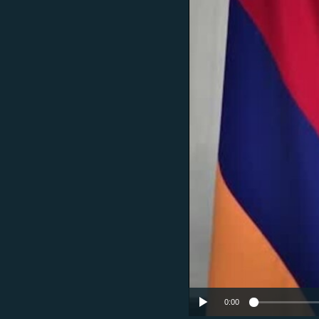
ՄԻՋԱԶԳԱՅԻՆ
ՄՇԱԿՈՒՅԹ
ՍՊՈՐՏ
ՄԵԿՆԱԲԱՆՈՒԹՅՈՒՆ
ՏՏ ԵՒ ԻՆՏԵՐՆԵՏ
ԿՈՐՈՆԱՎԻՐՈՒՍ
ԱՐԽԻՎ
ՏԵՍԱՆՅՈՒԹԵՐ
ԲԱՆԱՎԵՃ
ՁԳՏԵԼՈՎ ԼԱՎԱԳՈՒՅՆԻՆ
ՓՈԴՔԱՍԹ
0:00