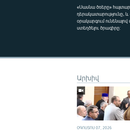
«Սասնա ծռերը» հայտարա
դերակատարությունը, և 
օրակարգում ունենալով
ստեղծելու ծրագիրը։
Արխիվ
ՕԳՈՍՏՈՍ 07, 2026