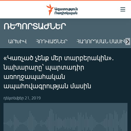
Մատչելիության
հղումներ
Անցնել
ՌԵՊՈՐՏԱԺՆԵՐ
հիմնական
ԱԶԱՏՈՒԹՅՈՒՆ TV
բովանդակությանը
ԱՐԽԻՎ
ՀՈԴՎԱԾՆԵՐ
ՀԱՂՈՐԴՄԱՆ ՄԱՍԻՆ
ՀԱՅԱՍՏԱՆ
Անցնել
հիմնական
ՔԱՂԱՔԱԿԱՆ
«Կառչած չենք մեր տարբերակին»․
մենյուին
ԸՆՏՐՈՒԹՅՈՒՆՆԵՐ 2026
Որոնում
նախարարը՝ պարտադիր
ԻՐԱՎՈՒՆՔ
առողջապահական
ՀԱՍԱՐԱԿՈՒԹՅՈՒՆ
ապահովագրության մասին
ՏՆՏԵՍՈՒԹՅՈՒՆ
դեկտեմբեր 21, 2019
ՂԱՐԱԲԱՂ
ՊԱՏԵՐԱԶՄԻ 6 ՇԱԲԱԹՆԵՐԸ
ՏԱՐԱԾԱՇՐՋԱՆ
No media source currently available