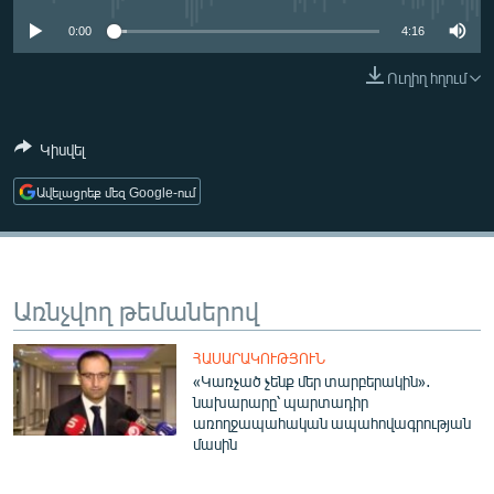
ՄԻՋԱԶԳԱՅԻՆ
0:00
4:16
ՄՇԱԿՈՒՅԹ
Ուղիղ հղում
ՍՊՈՐՏ
ՄԵԿՆԱԲԱՆՈՒԹՅՈՒՆ
Կիսվել
ՏՏ ԵՒ ԻՆՏԵՐՆԵՏ
Ավելացրեք մեզ Google-ում
ԿՈՐՈՆԱՎԻՐՈՒՍ
ԱՐԽԻՎ
ՏԵՍԱՆՅՈՒԹԵՐ
Առնչվող թեմաներով
ԲԱՆԱՎԵՃ
ՀԱՍԱՐԱԿՈՒԹՅՈՒՆ
ՁԳՏԵԼՈՎ ԼԱՎԱԳՈՒՅՆԻՆ
«Կառչած չենք մեր տարբերակին»․
նախարարը՝ պարտադիր
ՓՈԴՔԱՍԹ
առողջապահական ապահովագրության
մասին
Հայերեն