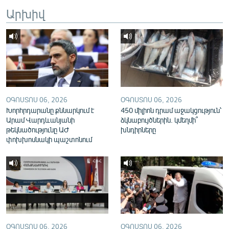
English
Արխիվ
Русский
ՀԵՏԵՎԵՔ ՄԵԶ
ՕԳՈՍՏՈՍ 06, 2026
ՕԳՈՍՏՈՍ 06, 2026
Խորհրդարանը քննարկում է
450 միլիոն դրամ աջակցություն՝
Արամ Վարդևանյանի
ձկնաբույծներին. կմեղմի՞
«Ազատության» բոլոր կայքերը
թեկնածությունը ԱԺ
խնդիրները
փոխխոսնակի պաշտոնում
ՕԳՈՍՏՈՍ 06, 2026
ՕԳՈՍՏՈՍ 06, 2026