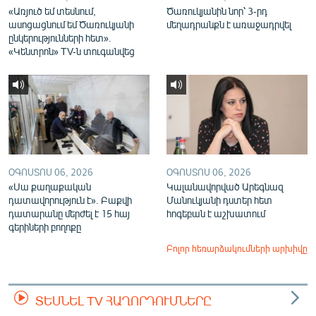
«Առյուծ եմ տեսնում,
Ծառուկյանին նոր՝ 3-րդ
ասոցացնում եմ Ծառուկյանի
մեղադրանքն է առաջադրվել
ընկերությունների հետ».
«Կենտրոն» TV-ն տուգանվեց
ՕԳՈՍՏՈՍ 06, 2026
ՕԳՈՍՏՈՍ 06, 2026
«Սա քաղաքական
Կալանավորված Արեգնազ
դատավորություն է». Բաքվի
Մանուկյանի դստեր հետ
դատարանը մերժել է 15 հայ
հոգեբան է աշխատում
գերիների բողոքը
Բոլոր հեռարձակումների արխիվը
ՏԵՍՆԵԼ TV ՀԱՂՈՐԴՈՒՄՆԵՐԸ