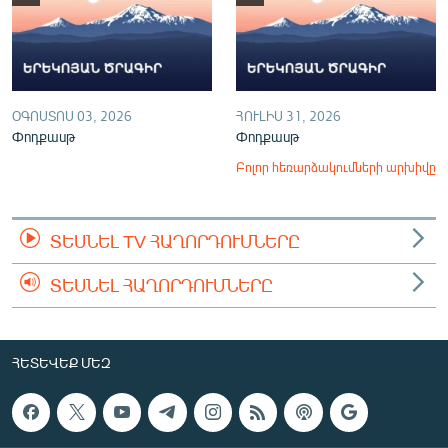
ՕԳՈՍՏՈՍ 03, 2026
ՀՈՒԼԻՍ 31, 2026
Փոդքասթ
Փոդքասթ
Բոլոր հեռարձակումների արխիվը
ՏԵՍՆԵԼ TV ՀԱՂՈՐԴՈՒՄՆԵՐԸ
ՏԵՍՆԵԼ ՀԱՂՈՐԴՈՒՄՆԵՐԸ
ՀԵՏԵՎԵՔ ՄԵԶ