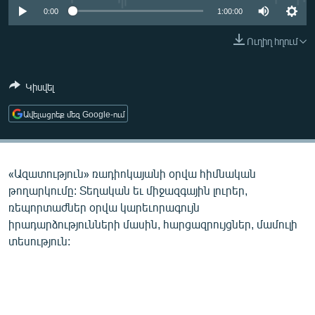
ՄԻՋԱԶԳԱՅԻՆ
0:00
1:00:00
ՄՇԱԿՈՒՅԹ
Ուղիղ հղում
ՍՊՈՐՏ
Կիսվել
ՄԵԿՆԱԲԱՆՈՒԹՅՈՒՆ
ՏՏ ԵՒ ԻՆՏԵՐՆԵՏ
Ավելացրեք մեզ Google-ում
ԿՈՐՈՆԱՎԻՐՈՒՍ
ԱՐԽԻՎ
«Ազատություն» ռադիոկայանի օրվա հիմնական
ՏԵՍԱՆՅՈՒԹԵՐ
թողարկումը: Տեղական եւ միջազգային լուրեր,
ռեպորտաժներ օրվա կարեւորագույն
ԲԱՆԱՎԵՃ
իրադարձությունների մասին, հարցազրույցներ, մամուլի
ՁԳՏԵԼՈՎ ԼԱՎԱԳՈՒՅՆԻՆ
տեսություն:
ՓՈԴՔԱՍԹ
Հայերեն