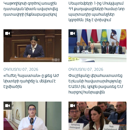
Կաթողիկոսի գործով առաջին
Սեպտեմբերի 1-ից Մոսկվայում
English
դատական նիստն ավարտվեց
ՀՀ քաղաքացիների համար նոր
դատավորի ինքնաբացարկով
պարտադիր պահանջներ
Русский
կգործեն. ինչ է փոխվում
ՀԵՏԵՎԵՔ ՄԵԶ
ՕԳՈՍՏՈՍ 07, 2026
ՕԳՈՍՏՈՍ 07, 2026
«Ազատության» բոլոր կայքերը
«Ուժեղ Հայաստան»-ը լքեց ԱԺ
Փաշինյանը վերահաստատեց
նիստերի դահլիճը և մեկնում է
Երևանի հավատարմությունը
Էջմիածին
ԵԱՏՄ-ին, կրկին բացառեց ԵՄ
հարցով հանրաքվեն