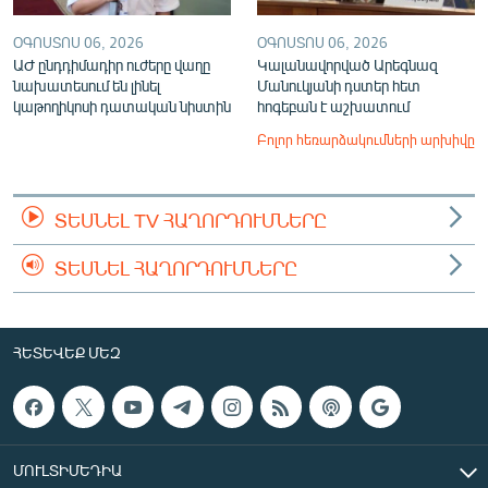
ՕԳՈՍՏՈՍ 06, 2026
ՕԳՈՍՏՈՍ 06, 2026
ԱԺ ընդդիմադիր ուժերը վաղը
Կալանավորված Արեգնազ
նախատեսում են լինել
Մանուկյանի դստեր հետ
կաթողիկոսի դատական նիստին
հոգեբան է աշխատում
Բոլոր հեռարձակումների արխիվը
ՏԵՍՆԵԼ TV ՀԱՂՈՐԴՈՒՄՆԵՐԸ
ՏԵՍՆԵԼ ՀԱՂՈՐԴՈՒՄՆԵՐԸ
ՀԵՏԵՎԵՔ ՄԵԶ
ՄՈՒԼՏԻՄԵԴԻԱ