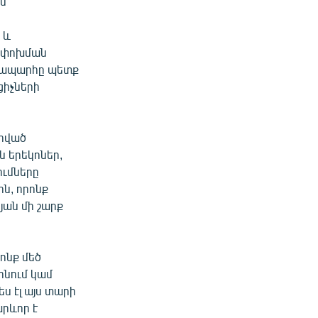
ին
ի
 և
րեփոխման
անապարհը պետք
ցիչների
իրված
ն երեկոներ,
ումները
ին, որոնք
յան մի շարք
րոնք մեծ
ոնում կամ
ս էլ այս տարի
արևոր է