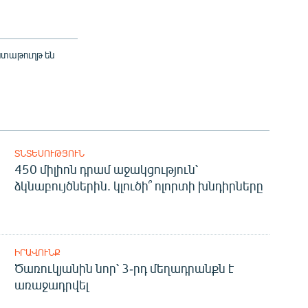
ստաթուղթ են
ՏՆՏԵՍՈՒԹՅՈՒՆ
450 միլիոն դրամ աջակցություն՝
ձկնաբույծներին. կլուծի՞ ոլորտի խնդիրները
ԻՐԱՎՈՒՆՔ
Ծառուկյանին նոր՝ 3-րդ մեղադրանքն է
առաջադրվել