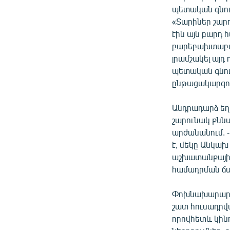
պետական գնու
«Տարիներ շար
էին այն բարդ 
բարեբախտաբար
լրամշակել այդ
պետական գնու
ընթացակարգով:
Անդրադարձ եղ
շարունակ քնն
արժանանում. 
է, մեկը Անկախ
աշխատանքային 
համադրման ճա
Փոխնախարարը 
շատ հուսադրվա
որովհետև կինո