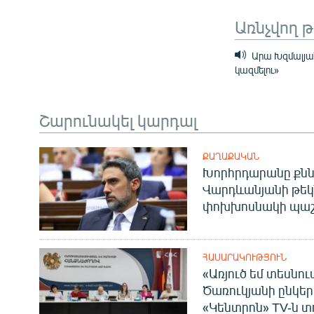
Առնչվող 
Արա Խզմալյան
կազմելու»
Շարունակել կարդալ
ՔԱՂԱՔԱԿԱՆ
Խորհրդարանը քնն
Վարդևանյանի թեկ
փոխխոսնակի պաշ
ՀԱՍԱՐԱԿՈՒԹՅՈՒՆ
«Առյուծ եմ տեսնու
Ծառուկյանի ընկեր
«Կենտրոն» TV-ն տ