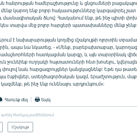
 հանրության համերաշխությունը և ցնցումների բացակայութ
ր մենք կարող ենք բոլոր հակասությունները կարգավորել շատ
 մասնագիտական ձևով: Հասկանում ենք, թե ինչ պիտի փոխվ
կես տարվա մեջ բոլոր հարցերի պատասխանները մենք չենք 
երում է նախարարության կողմից մշակույթի ոլորտին տրամա
րին, ապա նա նկատեց. - «Մենք, բարեբախտաբար, կարողա
րամաշնորհների հատկացման կարգը, և այն տարօրինակ վիճա
ւն չունեինք ուղղակի հայտատուների հետ խոսելու, կվերացն
դ փուլով նաև հարցազրույցներ կանցկացնենք: Եթե դա թատ
պա էսքիզներ, ստեղծագործական կազմ, երաժշտություն, մաք
ազմենք, թե ինչ ենք ունենալու արդյունքում»:
Հետևեք մեզ
Տպել
 գտնել հետևյալ բաժիններում
Մշակույթ