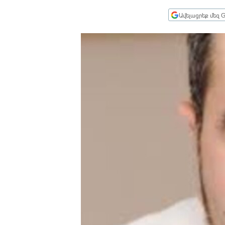
ՄԻՋԱԶԳԱՅԻՆ
Ավելացրեք մեզ G
ՄՇԱԿՈՒՅԹ
ՍՊՈՐՏ
ՄԵԿՆԱԲԱՆՈՒԹՅՈՒՆ
ՏՏ ԵՒ ԻՆՏԵՐՆԵՏ
ԿՈՐՈՆԱՎԻՐՈՒՍ
ԱՐԽԻՎ
ՏԵՍԱՆՅՈՒԹԵՐ
ԲԱՆԱՎԵՃ
ՁԳՏԵԼՈՎ ԼԱՎԱԳՈՒՅՆԻՆ
ՓՈԴՔԱՍԹ