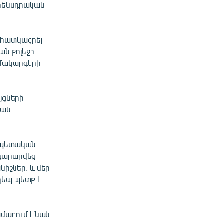
օրենսդրական
 հատկացրել
ն քոլեջի
ամակարգերի
յցների
կան
 պետական
զդարարվեց
նիշներ, և մեր
դեպ պետք է
մարում է նաև