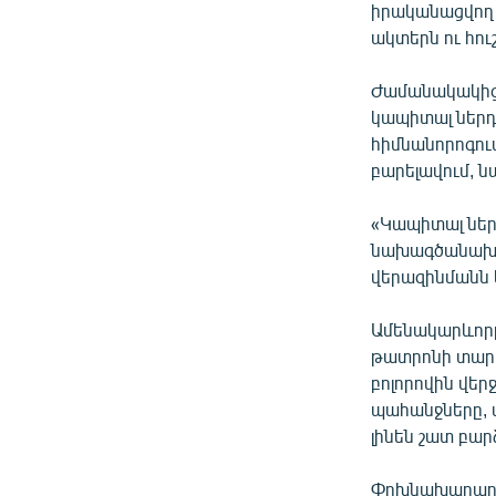
իրականացվող 
ակտերն ու հո
Ժամանակակից 
կապիտալ ներդ
հիմնանորոգու
բարելավում, ն
«Կապիտալ ներդ
նախագծանախահ
վերազինմանն ե
Ամենակարևոր
թատրոնի տարա
բոլորովին վեր
պահանջները, 
լինեն շատ բար
Փոխնախարար Ա