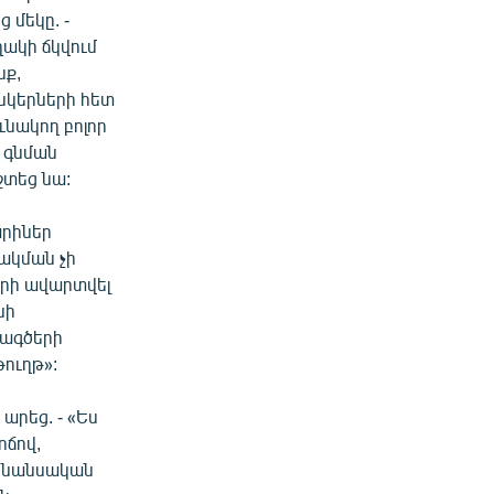
 մեկը. -
ղակի ճկվում
նք,
նկերների հետ
ւնակող բոլոր
 գնման
շտեց նա:
արիներ
ակման չի
երի ավարտվել
նի
խագծերի
ուղթ»:
արեց. - «Ես
ոճով,
 ֆինանսական