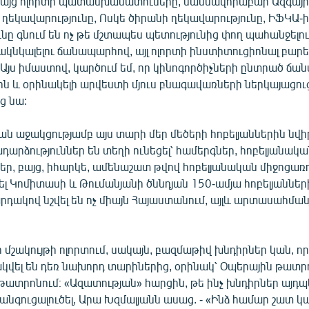
 բայց ոլորտի պատասխանատուները, մասնավորաբար Ազգայ
ղեկավարությունը, Ոսկե ծիրանի ղեկավարությունը, ԻՖԿԱ-
նը գնում են ոչ թե մշտապես պետությունից փող պահանջելու
 ակնկալելու ճանապարհով, այլ ոլորտի ինստիտուցիոնալ բա
Այս իմաստով, կարծում եմ, որ կինոգործիչների ընտրած ճ
ային և օրինակելի արվեստի մյուս բնագավառների ներկայացու
ց նա:
ն աջակցությամբ այս տարի մեր մեծերի հոբելյաններին նվ
արձություններ են տեղի ունեցել՝ համերգներ, հոբելյանակա
ր, բայց, իհարկե, ամենաշատ թվով հոբելյանական միջոցառ
ել Կոմիտասի և Թումանյանի ծննդյան 150-ամյա հոբելյաններ
ակով նշվել են ոչ միայն Հայաստանում, այլև արտասահման
ր մշակույթի ոլորտում, սակայն, բազմաթիվ խնդիրներ կան, ո
կվել են դեռ նախորդ տարիներից, օրինակ՝ Օպերային թատր
տրոնում։ «Ազատության» հարցին, թե ինչ խնդիրներ այդպե
նգուցալուծել, Արա Խզմալյանն ասաց. - «Ինձ համար շատ կ