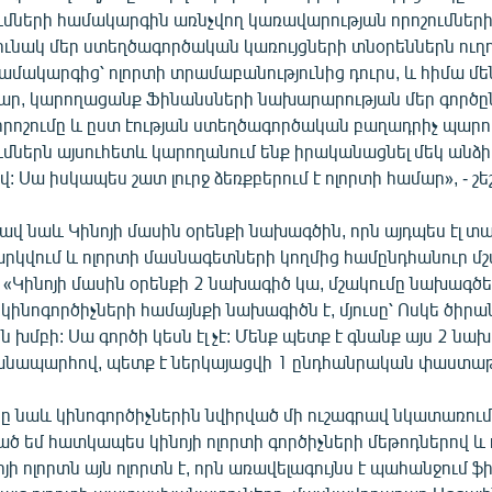
մների համակարգին առնչվող կառավարության որոշումներից
ունակ մեր ստեղծագործական կառույցների տնօրեններն ուղ
համակարգից՝ ոլորտի տրամաբանությունից դուրս, և հիմա մե
, կարողացանք Ֆինանսների նախարարության մեր գործը
 որոշումը և ըստ էության ստեղծագործական բաղադրիչ պարո
մներն այսուհետև կարողանում ենք իրականացնել մեկ անձի
 Սա իսկապես շատ լուրջ ձեռքբերում է ոլորտի համար», - շե
ավ նաև Կինոյի մասին օրենքի նախագծին, որն այդպես էլ տ
արկվում և ոլորտի մասնագետների կողմից համընդհանուր մշ
- «Կինոյի մասին օրենքի 2 նախագիծ կա, մշակումը նախագծ
 կինոգործիչների համայնքի նախագիծն է, մյուսը՝ Ոսկե ծիրա
խմբի: Սա գործի կեսն էլ չէ: Մենք պետք է գնանք այս 2 նա
նապարհով, պետք է ներկայացվի 1 ընդհանրական փաստաթ
նաև կինոգործիչներին նվիրված մի ուշագրավ նկատառում 
ծ եմ հատկապես կինոյի ոլորտի գործիչների մեթոդներով և 
յի ոլորտն այն ոլորտն է, որն առավելագույնս է պահանջում