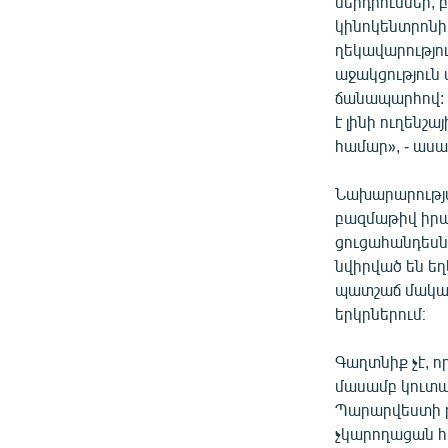
ներդրումներ,
կինոկենտրոնի 
ղեկավարությու
աջակցություն
ճանապարհով: 
է լինի ուղենշ
համար», - ասա
Նախարարությա
բազմաթիվ իրադ
ցուցահանդեսնե
նվիրված են եղ
պատշաճ մակարդ
երկրներում։
Գաղտնիք չէ, ո
մասամբ կուտա
Պարարվեստի թա
չկարողացան հա