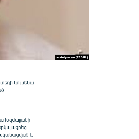
 տեղի կունենա
ած
ի
րա Խզմալյանի
երկայացրեց
իրականացված և