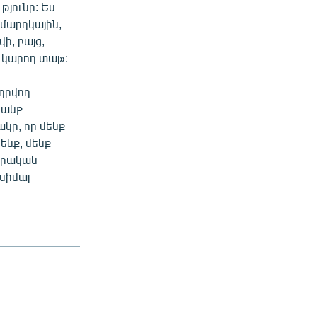
յունը: Ես
 մարդկային,
ի, բայց,
կարող տալ»:
դրվող
ցանք
կը, որ մենք
ենք, մենք
երական
սիմալ