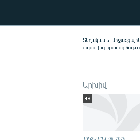
ՄԻՋԱԶԳԱՅԻՆ
ՄՇԱԿՈՒՅԹ
ՍՊՈՐՏ
ՄԵԿՆԱԲԱՆՈՒԹՅՈՒՆ
Տեղական եւ միջազգային
ՏՏ ԵՒ ԻՆՏԵՐՆԵՏ
սպասվող իրադարձությու
ԿՈՐՈՆԱՎԻՐՈՒՍ
ԱՐԽԻՎ
ՏԵՍԱՆՅՈՒԹԵՐ
Արխիվ
ԲԱՆԱՎԵՃ
ՁԳՏԵԼՈՎ ԼԱՎԱԳՈՒՅՆԻՆ
ՓՈԴՔԱՍԹ
ՀՈԿՏԵՄԲԵՐ 06, 2025