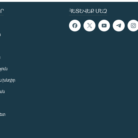
Ր
ՀԵՏԵՎԵՔ ՄԵԶ
ն
ն
յուն
 խնդիր
ան
նետ