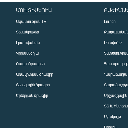
ՄՈՒԼՏԻՄԵԴԻԱ
ԲԱԺԻՆՆԵ
Ազատություն TV
Լուրեր
Տեսանյութեր
Քաղաքակա
Լրատվական
Իրավունք
Կիրակնօրյա
Տնտեսությու
Ռադիոծրագրեր
Հասարակութ
Առավոտյան ծրագիր
Ղարաբաղյան
Ցերեկային ծրագիր
Տարածաշրջ
Հայերեն
Երեկոյան ծրագիր
Միջազգային
English
ՏՏ և Ինտեր
Русский
Մշակույթ
ՀԵՏԵՎԵՔ ՄԵԶ
Արխիվ