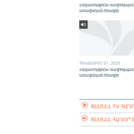
«Ազատություն» ռադիոկայա
առավոտյան ծրագիր
ՀՈԿՏԵՄԲԵՐ 01, 2025
«Ազատություն» ռադիոկայա
առավոտյան ծրագիր
ՏԵՍՆԵԼ TV ՀԱՂ
ՏԵՍՆԵԼ ՀԱՂՈՐ