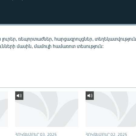
 լուրեր, ռեպորտաժներ, հարցազրույցներ, տեղեկատվությու
նների մասին, մամուլի համառոտ տեսություն:
ՀՈԿՏԵՄԲԵՐ 03, 2025
ՀՈԿՏԵՄԲԵՐ 02, 2025