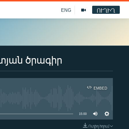
ՈՒՂԻՂ
ENG
տյան ծրագիր
EMBED
ble
15:00
Ուղիղ հղում