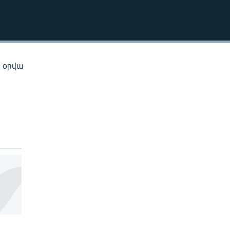
EMBED
ն օրվա