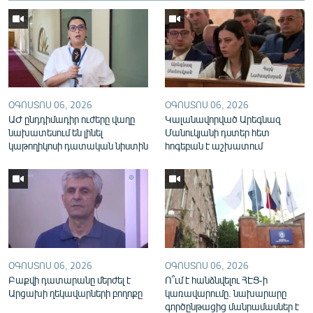
English
Русский
ՀԵՏԵՎԵՔ ՄԵԶ
ՕԳՈՍՏՈՍ 06, 2026
ՕԳՈՍՏՈՍ 06, 2026
ԱԺ ընդդիմադիր ուժերը վաղը
Կալանավորված Արեգնազ
նախատեսում են լինել
Մանուկյանի դստեր հետ
կաթողիկոսի դատական նիստին
հոգեբան է աշխատում
«Ազատության» բոլոր կայքերը
ՕԳՈՍՏՈՍ 06, 2026
ՕԳՈՍՏՈՍ 06, 2026
Բաքվի դատարանը մերժել է
Ո՞ւմ է հանձնվելու ՀԷՑ-ի
Արցախի ղեկավարների բողոքը
կառավարումը. նախարարը
գործընթացից մանրամասներ է