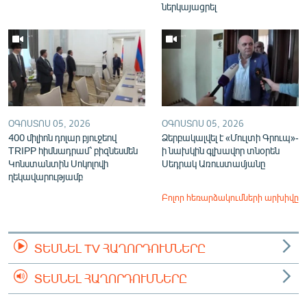
ներկայացրել
ՕԳՈՍՏՈՍ 05, 2026
ՕԳՈՍՏՈՍ 05, 2026
400 միլիոն դոլար բյուջեով
Ձերբակալվել է «Մուլտի Գրուպ»-
TRIPP հիմնադրամ՝ բիզնեսմեն
ի նախկին գլխավոր տնօրեն
Կոնստանտին Սոկոլովի
Սեդրակ Առուստամյանը
ղեկավարությամբ
Բոլոր հեռարձակումների արխիվը
ՏԵՍՆԵԼ TV ՀԱՂՈՐԴՈՒՄՆԵՐԸ
ՏԵՍՆԵԼ ՀԱՂՈՐԴՈՒՄՆԵՐԸ