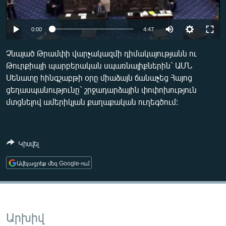
ՄԻՋԱԶԳԱՅԻՆ
ՄՇԱԿՈՒՅԹ
0:00
4:47
ՍՊՈՐՏ
Չնայած Թրամփի վարչակազմի դիմակայությանն ու
ՄԵԿՆԱԲԱՆՈՒԹՅՈՒՆ
Թուրքիայի պարբերական սպառնալիքներին` ԱՄՆ
Սենատը հինգշաբթի օրը միաձայն ճանաչեց Հայոց
ՏՏ ԵՒ ԻՆՏԵՐՆԵՏ
ցեղասպանությունը` շրջադարձային փոփոխություն
ԿՈՐՈՆԱՎԻՐՈՒՍ
մտցնելով ամերիկյան քաղաքական ուղեգծում:
ԱՐԽԻՎ
ՏԵՍԱՆՅՈՒԹԵՐ
Կիսվել
ԲԱՆԱՎԵՃ
Ավելացրեք մեզ Google-ում
ՁԳՏԵԼՈՎ ԼԱՎԱԳՈՒՅՆԻՆ
ՓՈԴՔԱՍԹ
Արխիվ
Հայերեն