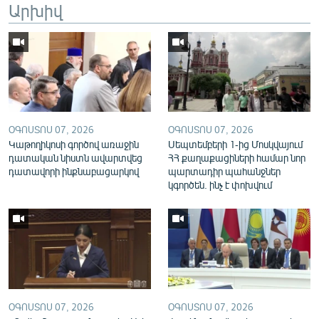
Արխիվ
English
Русский
ՀԵՏԵՎԵՔ ՄԵԶ
ՕԳՈՍՏՈՍ 07, 2026
ՕԳՈՍՏՈՍ 07, 2026
Կաթողիկոսի գործով առաջին
Սեպտեմբերի 1-ից Մոսկվայում
դատական նիստն ավարտվեց
ՀՀ քաղաքացիների համար նոր
դատավորի ինքնաբացարկով
պարտադիր պահանջներ
«Ազատության» բոլոր կայքերը
կգործեն. ինչ է փոխվում
ՕԳՈՍՏՈՍ 07, 2026
ՕԳՈՍՏՈՍ 07, 2026