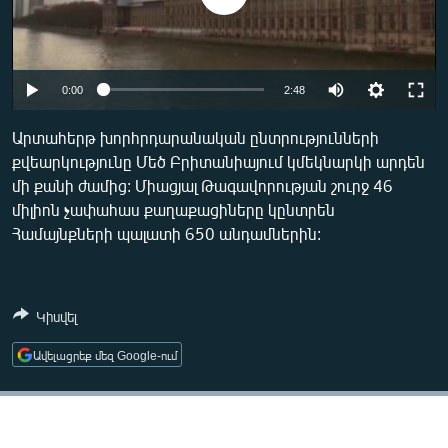
ՄԻՋԱԶԳԱՅԻՆ
ՄՇԱԿՈՒՅԹ
ՍՊՈՐՏ
0:00
2:48
ՄԵԿՆԱԲԱՆՈՒԹՅՈՒՆ
Արտահերթ խորհրդարանական ընտրությունների
ՏՏ ԵՒ ԻՆՏԵՐՆԵՏ
քվեարկությունը Մեծ Բրիտանիայում կմեկնարկի արդեն
մի քանի ժամից: Միացյալ Թագավորության շուրջ 46
ԿՈՐՈՆԱՎԻՐՈՒՍ
միլիոն չափահաս քաղաքացիները կընտրեն
ԱՐԽԻՎ
Համայնքների պալատի 650 անդամներին:
ՏԵՍԱՆՅՈՒԹԵՐ
ԲԱՆԱՎԵՃ
Կիսվել
ՁԳՏԵԼՈՎ ԼԱՎԱԳՈՒՅՆԻՆ
Ավելացրեք մեզ Google-ում
ՓՈԴՔԱՍԹ
Հայերեն