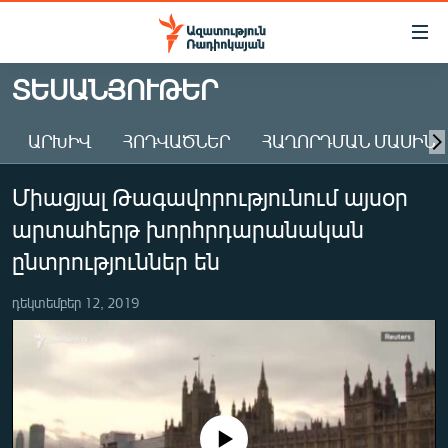
Մատչելիության
հղումներ
Անցնել
ՏԵՍԱՆՅՈՒԹԵՐ
հիմնական
ԱԶԱՏՈՒԹՅՈՒՆ TV
բովանդակությանը
ԱՐԽԻՎ
ՀՈԴՎԱԾՆԵՐ
ՀԱՂՈՐԴՄԱՆ ՄԱՍԻՆ
ՀԱՅԱՍՏԱՆ
Անցնել
հիմնական
ՔԱՂԱՔԱԿԱՆ
Միացյալ Թագավորությունում այսօր
մենյուին
ԸՆՏՐՈՒԹՅՈՒՆՆԵՐ 2026
Որոնում
արտահերթ խորհրդարանական
ԻՐԱՎՈՒՆՔ
ընտրություններ են
ՀԱՍԱՐԱԿՈՒԹՅՈՒՆ
դեկտեմբեր 12, 2019
ՏՆՏԵՍՈՒԹՅՈՒՆ
ՂԱՐԱԲԱՂ
ՊԱՏԵՐԱԶՄԻ 6 ՇԱԲԱԹՆԵՐԸ
ՏԱՐԱԾԱՇՐՋԱՆ
No media source currently available