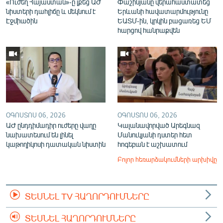
«Ուժեղ Հայաստան»-ը լքեց ԱԺ
Փաշինյանը վերահաստատեց
նիստերի դահլիճը և մեկնում է
Երևանի հավատարմությունը
Էջմիածին
ԵԱՏՄ-ին, կրկին բացառեց ԵՄ
հարցով հանրաքվեն
ՕԳՈՍՏՈՍ 06, 2026
ՕԳՈՍՏՈՍ 06, 2026
ԱԺ ընդդիմադիր ուժերը վաղը
Կալանավորված Արեգնազ
նախատեսում են լինել
Մանուկյանի դստեր հետ
կաթողիկոսի դատական նիստին
հոգեբան է աշխատում
Բոլոր հեռարձակումների արխիվը
ՏԵՍՆԵԼ TV ՀԱՂՈՐԴՈՒՄՆԵՐԸ
ՏԵՍՆԵԼ ՀԱՂՈՐԴՈՒՄՆԵՐԸ