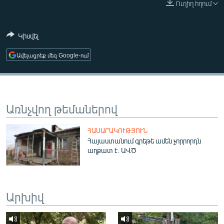
Ուղիղ հղում
ՄԻՋԱԶԳԱՅԻՆ
ՄՇԱԿՈՒՅԹ
Կիսվել
ՍՊՈՐՏ
Ավելացրեք մեզ Google-ում
ՄԵԿՆԱԲԱՆՈՒԹՅՈՒՆ
ՏՏ ԵՒ ԻՆՏԵՐՆԵՏ
ԿՈՐՈՆԱՎԻՐՈՒՍ
Առնչվող թեմաներով
ԱՐԽԻՎ
ՀԱՍԱՐԱԿՈՒԹՅՈՒՆ
ՏԵՍԱՆՅՈՒԹԵՐ
Հայաստանում գրեթե ամեն չորրորդն
աղքատ է. ԱՎԾ
ԲԱՆԱՎԵՃ
ՁԳՏԵԼՈՎ ԼԱՎԱԳՈՒՅՆԻՆ
ՓՈԴՔԱՍԹ
Արխիվ
Հայերեն