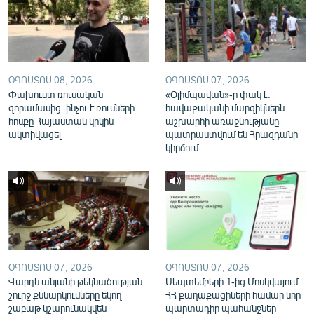
English
Русский
ՀԵՏԵՎԵՔ ՄԵԶ
ՕԳՈՍՏՈՍ 08, 2026
ՕԳՈՍՏՈՍ 07, 2026
Փախուստ ռուսական
«Օլիմպավան»-ը փակ է.
զորամասից. ինչու է ռուսների
հավաքականի մարզիկներն
հոսքը Հայաստան կրկին
աշխարհի առաջնությանը
ակտիվացել
պատրաստվում են Հրազդանի
կիրճում
«Ազատության» բոլոր կայքերը
ՕԳՈՍՏՈՍ 07, 2026
ՕԳՈՍՏՈՍ 07, 2026
Վարդևանյանի թեկնածության
Սեպտեմբերի 1-ից Մոսկվայում
շուրջ քննարկումները եկող
ՀՀ քաղաքացիների համար նոր
շաբաթ կշարունակվեն
պարտադիր պահանջներ