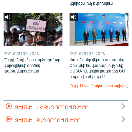
կգործեն. ինչ է փոխվում
ՕԳՈՍՏՈՍ 07, 2026
ՕԳՈՍՏՈՍ 07, 2026
Ընդդիմադիրների արձագանքը
Փաշինյանը վերահաստատեց
կաթողիկոսի գործով
Երևանի հավատարմությունը
դատավարությունը
ԵԱՏՄ-ին, կրկին բացառեց ԵՄ
հարցով հանրաքվեն
Բոլոր հեռարձակումների արխիվը
ՏԵՍՆԵԼ TV ՀԱՂՈՐԴՈՒՄՆԵՐԸ
ՏԵՍՆԵԼ ՀԱՂՈՐԴՈՒՄՆԵՐԸ