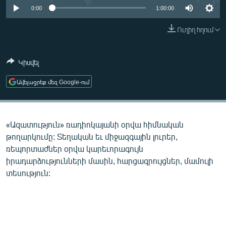
ՄԻՋԱԶԳԱՅԻՆ
0:00
1:00:00
ՄՇԱԿՈՒՅԹ
Ուղիղ հղում
ՍՊՈՐՏ
Կիսվել
ՄԵԿՆԱԲԱՆՈՒԹՅՈՒՆ
ՏՏ ԵՒ ԻՆՏԵՐՆԵՏ
Ավելացրեք մեզ Google-ում
ԿՈՐՈՆԱՎԻՐՈՒՍ
ԱՐԽԻՎ
«Ազատություն» ռադիոկայանի օրվա հիմնական
ՏԵՍԱՆՅՈՒԹԵՐ
թողարկումը: Տեղական եւ միջազգային լուրեր,
ռեպորտաժներ օրվա կարեւորագույն
ԲԱՆԱՎԵՃ
իրադարձությունների մասին, հարցազրույցներ, մամուլի
ՁԳՏԵԼՈՎ ԼԱՎԱԳՈՒՅՆԻՆ
տեսություն:
ՓՈԴՔԱՍԹ
Հայերեն