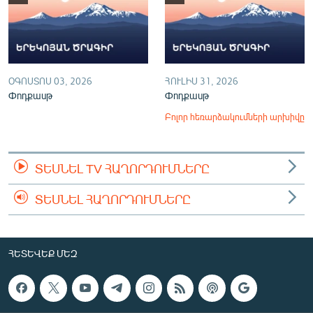
ՕԳՈՍՏՈՍ 03, 2026
ՀՈՒԼԻՍ 31, 2026
Փոդքասթ
Փոդքասթ
Բոլոր հեռարձակումների արխիվը
ՏԵՍՆԵԼ TV ՀԱՂՈՐԴՈՒՄՆԵՐԸ
ՏԵՍՆԵԼ ՀԱՂՈՐԴՈՒՄՆԵՐԸ
ՀԵՏԵՎԵՔ ՄԵԶ