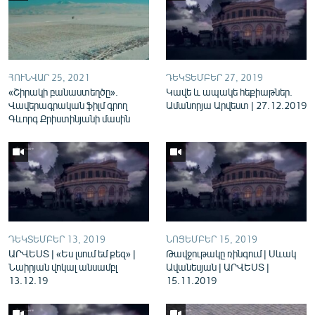
English
Русский
ՀԵՏԵՎԵՔ ՄԵԶ
ՀՈՒՆՎԱՐ 25, 2021
ԴԵԿՏԵՄԲԵՐ 27, 2019
«Շիրակի բանաստեղծը».
Կավե և ապակե հեքիաթներ.
Վավերագրական ֆիլմ գրող
Ամանորյա Արվեստ | 27.12.2019
Գևորգ Քրիստինյանի մասին
«Ազատության» բոլոր կայքերը
ԴԵԿՏԵՄԲԵՐ 13, 2019
ՆՈՅԵՄԲԵՐ 15, 2019
ԱՐՎԵՍՏ | «Ես լսում եմ քեզ» |
Թավջութակը ռինգում | Սևակ
Նաիրյան վոկալ անսամբլ
Ավանեսյան | ԱՐՎԵՍՏ |
13.12.19
15.11.2019