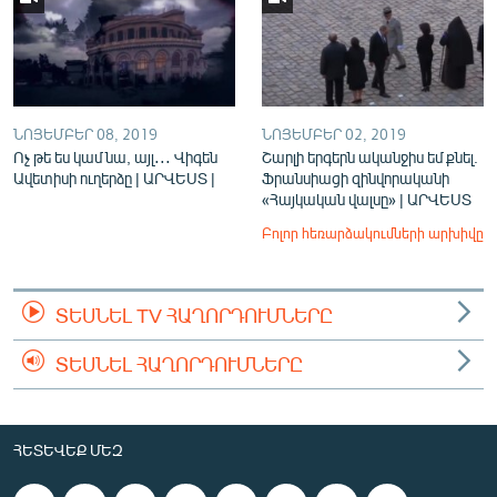
ՆՈՅԵՄԲԵՐ 08, 2019
ՆՈՅԵՄԲԵՐ 02, 2019
Ոչ թե ես կամ նա, այլ․․․ Վիգեն
Շարլի երգերն ականջիս եմ քնել.
Ավետիսի ուղերձը | ԱՐՎԵՍՏ |
Ֆրանսիացի զինվորականի
«Հայկական վալսը» | ԱՐՎԵՍՏ
Բոլոր հեռարձակումների արխիվը
ՏԵՍՆԵԼ TV ՀԱՂՈՐԴՈՒՄՆԵՐԸ
ՏԵՍՆԵԼ ՀԱՂՈՐԴՈՒՄՆԵՐԸ
ՀԵՏԵՎԵՔ ՄԵԶ