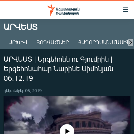
Մատչելիության
հղումներ
Անցնել
ԱՐՎԵՍՏ
հիմնական
ԱԶԱՏՈՒԹՅՈՒՆ TV
բովանդակությանը
ԱՐԽԻՎ
ՀՈԴՎԱԾՆԵՐ
ՀԱՂՈՐԴՄԱՆ ՄԱՍԻՆ
ՀԱՅԱՍՏԱՆ
Անցնել
հիմնական
ՔԱՂԱՔԱԿԱՆ
ԱՐՎԵՍՏ | Երգեհոնն ու Գյումրին |
մենյուին
ԸՆՏՐՈՒԹՅՈՒՆՆԵՐ 2026
Որոնում
Երգեհոնահար Նարինե Սիմոնյան
ԻՐԱՎՈՒՆՔ
06.12.19
ՀԱՍԱՐԱԿՈՒԹՅՈՒՆ
դեկտեմբեր 06, 2019
ՏՆՏԵՍՈՒԹՅՈՒՆ
ՂԱՐԱԲԱՂ
ՊԱՏԵՐԱԶՄԻ 6 ՇԱԲԱԹՆԵՐԸ
ՏԱՐԱԾԱՇՐՋԱՆ
No media source currently available