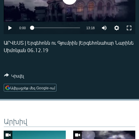
ՄԻՋԱԶԳԱՅԻՆ
ՄՇԱԿՈՒՅԹ
ՍՊՈՐՏ
0:00
13:18
ՄԵԿՆԱԲԱՆՈՒԹՅՈՒՆ
ԱՐՎԵՍՏ | Երգեհոնն ու Գյումրին |Երգեհոնահար Նարինե
ՏՏ ԵՒ ԻՆՏԵՐՆԵՏ
Սիմոնյան 06.12.19
ԿՈՐՈՆԱՎԻՐՈՒՍ
ԱՐԽԻՎ
Կիսվել
ՏԵՍԱՆՅՈՒԹԵՐ
Ավելացրեք մեզ Google-ում
ԲԱՆԱՎԵՃ
ՁԳՏԵԼՈՎ ԼԱՎԱԳՈՒՅՆԻՆ
ՓՈԴՔԱՍԹ
Արխիվ
Հայերեն