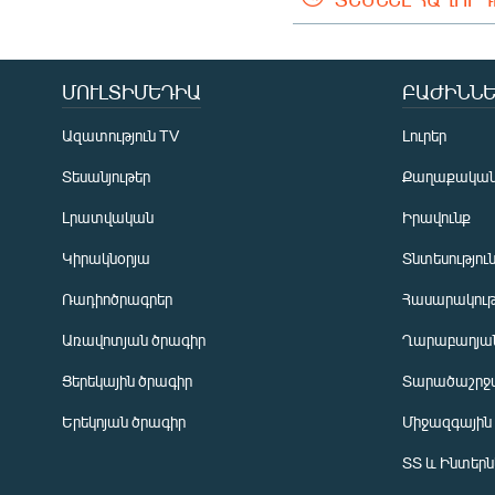
ՄՈՒԼՏԻՄԵԴԻԱ
ԲԱԺԻՆՆԵ
Ազատություն TV
Լուրեր
Տեսանյութեր
Քաղաքակա
Լրատվական
Իրավունք
Կիրակնօրյա
Տնտեսությու
Ռադիոծրագրեր
Հասարակութ
Առավոտյան ծրագիր
Ղարաբաղյան
Ցերեկային ծրագիր
Տարածաշրջ
Հայերեն
Երեկոյան ծրագիր
Միջազգային
English
ՏՏ և Ինտեր
Русский