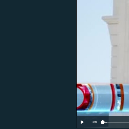
ՄԻՋԱԶԳԱՅԻՆ
ՄՇԱԿՈՒՅԹ
ՍՊՈՐՏ
ՄԵԿՆԱԲԱՆՈՒԹՅՈՒՆ
ՏՏ ԵՒ ԻՆՏԵՐՆԵՏ
ԿՈՐՈՆԱՎԻՐՈՒՍ
ԱՐԽԻՎ
ՏԵՍԱՆՅՈՒԹԵՐ
ԲԱՆԱՎԵՃ
ՁԳՏԵԼՈՎ ԼԱՎԱԳՈՒՅՆԻՆ
ՓՈԴՔԱՍԹ
0:00