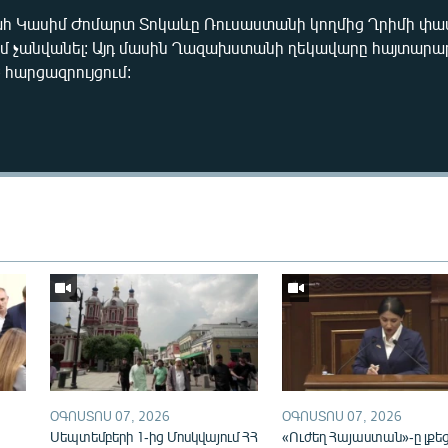
Կասիմ Ժոմարտ Տոկաևը Ռուսաստանի կողմից Ղրիմի փա
ւմ չանվանել: Այդ մասին Ղազախստանի ղեկավարը հայտար
 հարցազրույցում:
ՕԳՈՍՏՈՍ 07, 2026
ՕԳՈՍՏՈՍ 07, 2026
ն
Սեպտեմբերի 1-ից Մոսկվայում ՀՀ
«Ուժեղ Հայաստան»-ը լքե