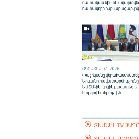
դատական նիստն ավարտվե
դատավորի ինքնաբացարկո
ՕԳՈՍՏՈՍ 07, 2026
Փաշինյանը վերահաստատե
Երևանի հավատարմությունը
ԵԱՏՄ-ին, կրկին բացառեց Ե
հարցով հանրաքվեն
ՏԵՍՆԵԼ TV ՀԱՂ
ՏԵՍՆԵԼ ՀԱՂՈՐ