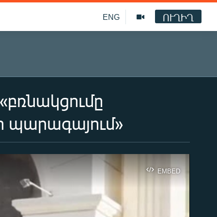
ՈՒՂԻՂ
ENG
«բռնակցումը
ի պարագայում»
EMBED