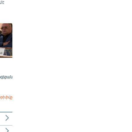
մ է
ոգեբան
արխիվը