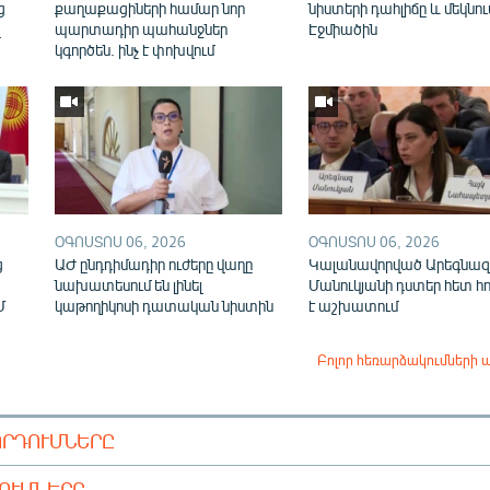
ց
քաղաքացիների համար նոր
նիստերի դահլիճը և մեկնու
վ
պարտադիր պահանջներ
Էջմիածին
կգործեն. ինչ է փոխվում
ՕԳՈՍՏՈՍ 06, 2026
ՕԳՈՍՏՈՍ 06, 2026
ց
ԱԺ ընդդիմադիր ուժերը վաղը
Կալանավորված Արեգնազ
նախատեսում են լինել
Մանուկյանի դստեր հետ հ
Մ
կաթողիկոսի դատական նիստին
է աշխատում
Բոլոր հեռարձակումների 
ՈՐԴՈՒՄՆԵՐԸ
ԴՈՒՄՆԵՐԸ