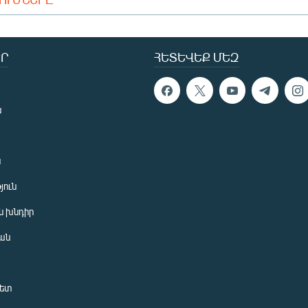
Ր
ՀԵՏԵՎԵՔ ՄԵԶ
ն
ն
յուն
 խնդիր
ան
նետ