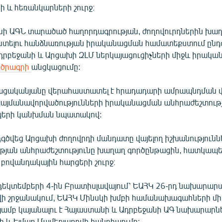
րի և հեռանկարների շուրջ։
ի ԱԳՆ տարածած հաղորդագրության, ժողովուրդներին խա
լու հանձնառության իրականացման համատեքստում ընդգ
դրբեջանի և Արցախի ԶԼՄ ներկայացուցիչների միջև իրակ
 ծրագրի
անցկացումը:
ցականյանը վերահաստատել է հրադադարի ամրապնդման վ
պայմանավորվածությունների իրականացման անհրաժեշտությ
պերի կանխման նպատակով:
գծվեց Արցախի ժողովրդի մանդատը վայելող իշխանությունն
թյան անհրաժեշտությունը խաղաղ գործընթացին, հատկապ
բովանդակային հարցերի շուրջ։
ր դեկտեմբերի 4-ին Բրատիսլավայում՝ ԵԱՀԿ 26-րդ նախարա
ի շրջանակում, ԵԱՀԿ Մինսկի խմբի համանախագահների մի
յամբ կայանալու է Հայաստանի և Ադրբեջանի ԱԳ նախարարն
 և Էլմար Մամեդյարովի հանդիպումը: