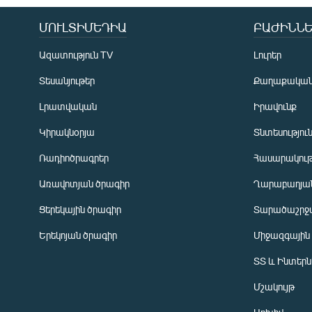
ՄՈՒԼՏԻՄԵԴԻԱ
ԲԱԺԻՆՆԵ
Ազատություն TV
Լուրեր
Տեսանյութեր
Քաղաքակա
Լրատվական
Իրավունք
Կիրակնօրյա
Տնտեսությու
Ռադիոծրագրեր
Հասարակութ
Առավոտյան ծրագիր
Ղարաբաղյան
Ցերեկային ծրագիր
Տարածաշրջ
Հայերեն
Երեկոյան ծրագիր
Միջազգային
English
ՏՏ և Ինտեր
Русский
Մշակույթ
ՀԵՏԵՎԵՔ ՄԵԶ