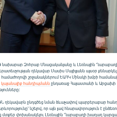
Գ նախարար Զոհրաբ Մնացականյանը և Լեռնային Ղարաբաղ
րատեսչության ղեկավար Մասիս Մայիլյանն այսօր քննարկել
 համաժողովի շրջանակներում ԵԱՀԿ Մինսկի խմբի համան
ո
կայանալիք հանդիպմանն
ընդառաջ Հայաստանի և Արցախի 
թյունները:
Ն ղեկավարն ընդգծեց նման ձևաչափով պարբերաբար հանդ
ևորությունը՝ նշելով, որ այն լավ հնարավորություն է ընձեռո
 մտքեր փոխանակելու Լեռնային Ղարաբաղի խաղաղ կարգ