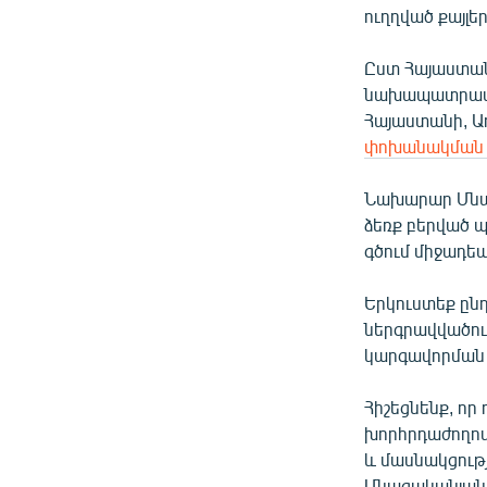
ուղղված քայլե
Ըստ Հայաստան
նախապատրաստե
Հայաստանի, Ա
փոխանակման
Նախարար Մնա
ձեռք բերված 
գծում միջադե
Երկուստեք ընդ
ներգրավվածու
կարգավորման 
Հիշեցնենք, ո
խորհրդաժողով
և մասնակցութ
Մնացականյանի