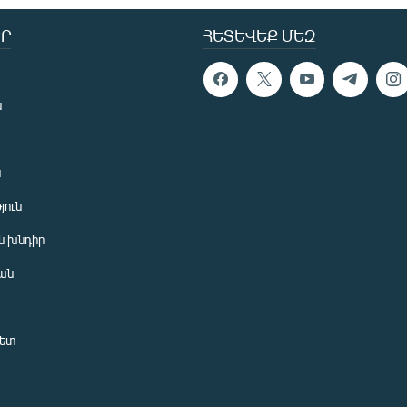
Ր
ՀԵՏԵՎԵՔ ՄԵԶ
ն
ն
յուն
 խնդիր
ան
նետ