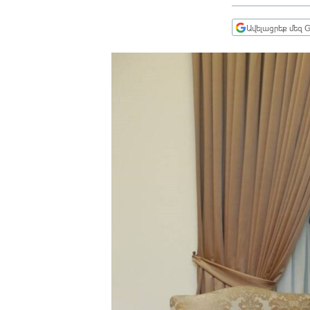
ՄԻՋԱԶԳԱՅԻՆ
ՄՇԱԿՈՒՅԹ
Ավելացրեք մեզ G
ՍՊՈՐՏ
ՄԵԿՆԱԲԱՆՈՒԹՅՈՒՆ
ՏՏ ԵՒ ԻՆՏԵՐՆԵՏ
ԿՈՐՈՆԱՎԻՐՈՒՍ
ԱՐԽԻՎ
ՏԵՍԱՆՅՈՒԹԵՐ
ԲԱՆԱՎԵՃ
ՁԳՏԵԼՈՎ ԼԱՎԱԳՈՒՅՆԻՆ
ՓՈԴՔԱՍԹ