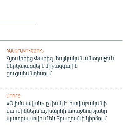
ՀԱՍԱՐԱԿՈՒԹՅՈՒՆ
Գյումրիից Փարիզ․ հայկական անօդաչուն
ներկայացվել է միջազգային
ցուցահանդեսում
ՍՊՈՐՏ
«Օլիմպավան»-ը փակ է. հավաքականի
մարզիկներն աշխարհի առաջնությանը
պատրաստվում են Հրազդանի կիրճում