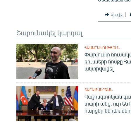
Կիսվել
Շարունակել կարդալ
ՀԱՍԱՐԱԿՈՒԹՅՈՒՆ
Փախուստ ռուսական
ռուսների հոսքը Հ
ակտիվացել
ՏԱՐԱԾԱՇՐՋԱՆ
Վաշինգտոնյան գա
տարի անց. ուր են 
հարցեր են դեռ մնո