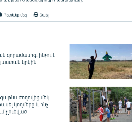
Հետևեք մեզ
Տպել
 զորամասից. ինչու է
այաստան կրկին
գաթնաժողովից մեկ
հասել կողմերը և ինչ
ւմ չլուծված