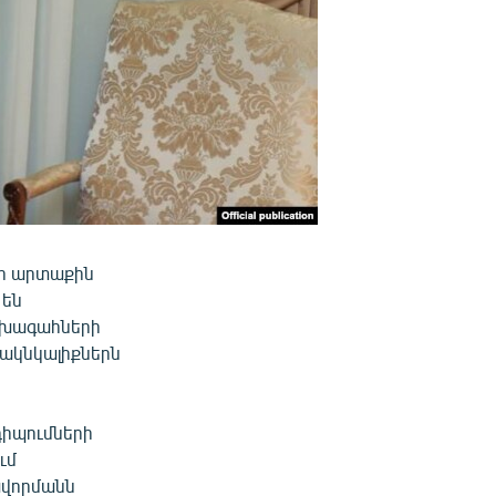
ի արտաքին
 են
ախագահների
ակնկալիքներն
իպումների
ւմ
ավորմանն