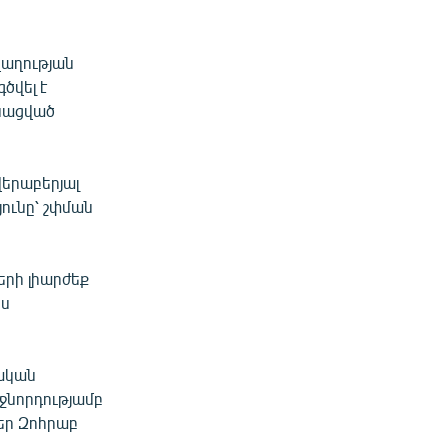
ղաղության
ծվել է
անացված
երաբերյալ
ունը՝ շփման
երի լիարժեք
ես
րական
ջնորդությամբ
եր Զոհրաբ