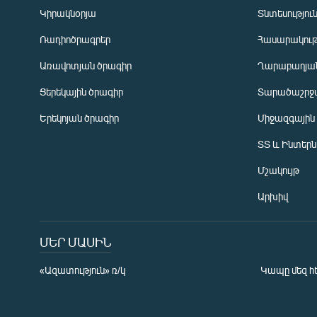
Կիրակնօրյա
Տնտեսությու
Ռադիոծրագրեր
Հասարակութ
Առավոտյան ծրագիր
Ղարաբաղյան
Ցերեկային ծրագիր
Տարածաշրջ
Հայերեն
Երեկոյան ծրագիր
Միջազգային
English
ՏՏ և Ինտեր
Русский
Մշակույթ
ՀԵՏԵՎԵՔ ՄԵԶ
Արխիվ
ՄԵՐ ՄԱՍԻՆ
«Ազատություն» ռ/կ
Կապը մեզ հ
«Ազատության» բոլոր կայքերը