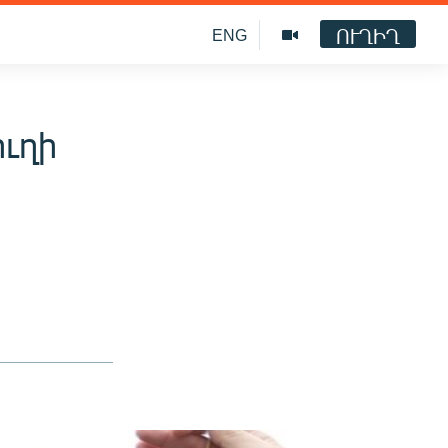
ՈՒՂԻՂ
ENG
ւղի