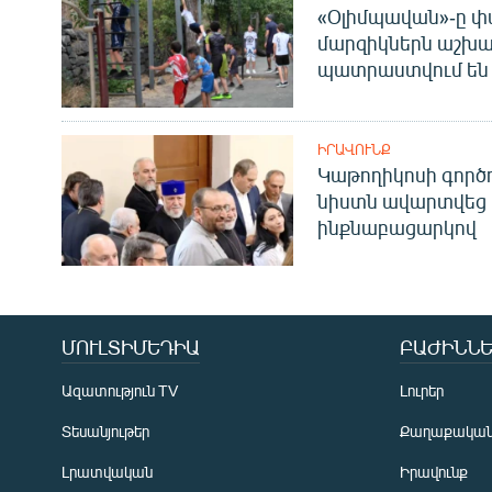
«Օլիմպավան»-ը փ
մարզիկներն աշխա
պատրաստվում են 
ԻՐԱՎՈՒՆՔ
Կաթողիկոսի գոր
նիստն ավարտվեց
ինքնաբացարկով
ՄՈՒԼՏԻՄԵԴԻԱ
ԲԱԺԻՆՆԵ
Ազատություն TV
Լուրեր
Տեսանյութեր
Քաղաքակա
Լրատվական
Իրավունք