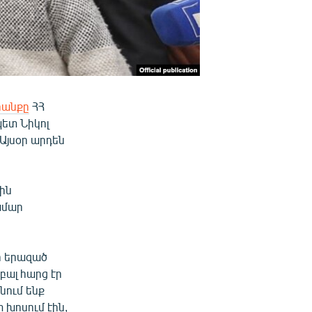
րանքը
ՀՀ
պետ Նիկոլ
Այսօր արդեն
ին
ամար
եր երազած
բալ հարց էր
նում ենք
 խոսում էին,