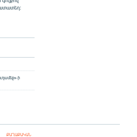
գույքով
խատատեղ:
ուղամեջ»-ի
ՔԱՂԱՔԱԿԱՆ