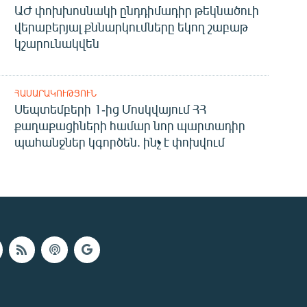
ԱԺ փոխխոսնակի ընդդիմադիր թեկնածուի
վերաբերյալ քննարկումները եկող շաբաթ
կշարունակվեն
ՀԱՍԱՐԱԿՈՒԹՅՈՒՆ
Սեպտեմբերի 1-ից Մոսկվայում ՀՀ
քաղաքացիների համար նոր պարտադիր
պահանջներ կգործեն. ինչ է փոխվում