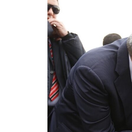
ՄԻՋԱԶԳԱՅԻՆ
ՄՇԱԿՈՒՅԹ
ՍՊՈՐՏ
ՄԵԿՆԱԲԱՆՈՒԹՅՈՒՆ
ՏՏ ԵՒ ԻՆՏԵՐՆԵՏ
ԿՈՐՈՆԱՎԻՐՈՒՍ
ԱՐԽԻՎ
ՏԵՍԱՆՅՈՒԹԵՐ
ԲԱՆԱՎԵՃ
ՁԳՏԵԼՈՎ ԼԱՎԱԳՈՒՅՆԻՆ
ՓՈԴՔԱՍԹ