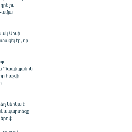
նդրելու
0-ամյա
նակ Սիսի
տացել էր, որ
յդ
ն Պապիկյանին
որ հաշվի
ր
եղ ներկա է
անկապարտեզը
երով: