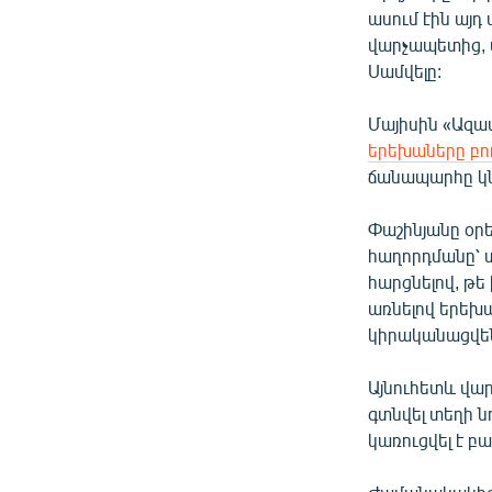
ասում էին այդ 
վարչապետից, մ
Սամվելը:
Մայիսին «Ազա
երեխաները բող
ճանապարհը կնո
Փաշինյանը օր
հաղորդմանը՝
հարցնելով, թե
առնելով երե
կիրականացվե
Այնուհետև վա
գտնվել տեղի 
կառուցվել է 