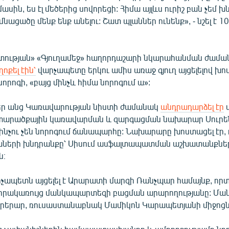
մասին, ես էլ մեծերից սովորեցի: Հիմա այլևս ուրիշ բան չեմ խ
նացածը մենք ենք անելու: Շատ պլաններ ունենք», - նշել է 1
տության» «Գյուղամեջ» հաղորդաշարի նկարահանման ժամա
ոքել էին՝
վարչապետը երկու ամիս առաջ գյուղ այցելելով խոս
րոգի, «բայց մինչև հիմա նորոգում ա»:
եր անց Կառավարության նիստի ժամանակ
անդրադարձել էր
ա
 տարածքային կառավարման և զարգացման նախարար Սուրե
 ինչու չեն նորոգում ճանապարհը: Նախարարը խոստացել էր, 
խաների խնդրանքը՝ Սիսում ասֆալտապատման աշխատանքնե
ն։
րչապետն այցելել է Արարատի մարզի Ռանչպար համայնք, որտ
նորակառույց մանկապարտեզի բացման արարողությանը: Մ
բարերար, ռուսաստանաբնակ Մամիկոն Կարապետյանի միջոցն