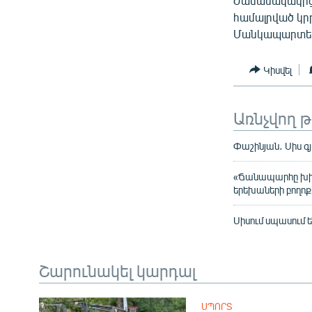
Ժամանակակից 
համալրված կր
Մանկապարտեզու
Կիսվել
Առնչվող 
Փաշինյան․ Սիս գ
«Ճանապարհը խի՞ 
երեխաների բողոք
Սիսում սպասում 
Շարունակել կարդալ
ՍՊՈՐՏ