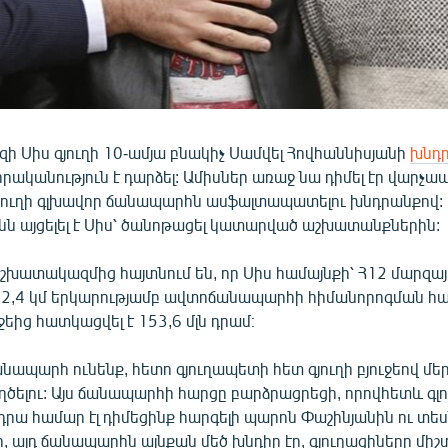
ի Սիս գյուղի 10-ամյա բնակիչ Սամվել Հովհաննիսյանի
խնդ
ականություն է դարձել: Ամիսներ առաջ նա դիմել էր վարչա
գյուղի գլխավոր ճանապարհն ասֆալտապատելու խնդրանքով: 
նն այցելել է Սիս՝ ծանոթացել կատարված աշխատանքներին:
խատակազմից հայտնում են, որ Սիս համայնքի՝ Հ12 մարզայ
 2,4 կմ երկարությամբ ավտոճանապարհի հիմանորոգման հ
եից հատկացվել է 153,6 մլն դրամ։
նապարհ ունենք, հետո գյուղապետի հետ գյուղի բյուջեով մ
եղծելու: Այս ճանապարհի հարցը բարձրացրեցի, որովհետև գլո
 դրա համար էլ դիմեցինք հարգելի պարոն Փաշինյանին ու տես
ր, այդ ճանապարհն այնքան մեծ խնդիր էր, գյուղացիները միշտ