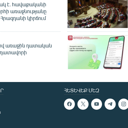
ակ է. հավաքականի
րհի առաջնությանը
Հրազդանի կիրճում
ծով առաջին դատական
 դատավորի
Ր
ՀԵՏԵՎԵՔ ՄԵԶ
ն