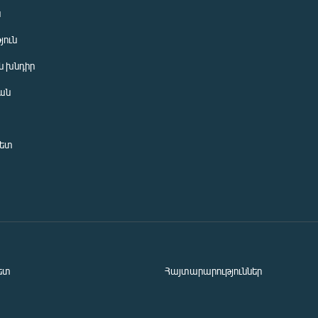
ն
յուն
 խնդիր
ան
նետ
ետ
Հայտարարություններ