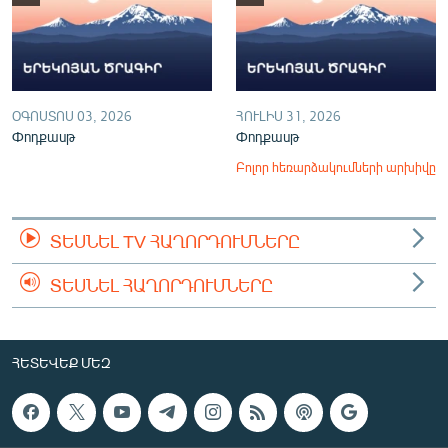
ՕԳՈՍՏՈՍ 03, 2026
ՀՈՒԼԻՍ 31, 2026
Փոդքասթ
Փոդքասթ
Բոլոր հեռարձակումների արխիվը
ՏԵՍՆԵԼ TV ՀԱՂՈՐԴՈՒՄՆԵՐԸ
ՏԵՍՆԵԼ ՀԱՂՈՐԴՈՒՄՆԵՐԸ
ՀԵՏԵՎԵՔ ՄԵԶ