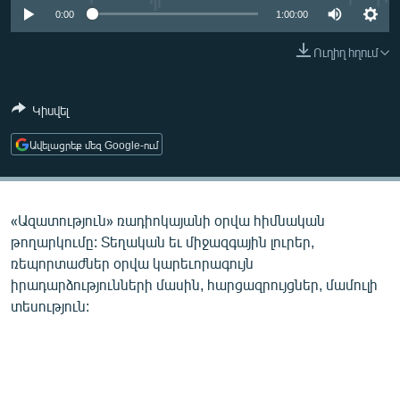
ՄԻՋԱԶԳԱՅԻՆ
0:00
1:00:00
ՄՇԱԿՈՒՅԹ
Ուղիղ հղում
ՍՊՈՐՏ
Կիսվել
ՄԵԿՆԱԲԱՆՈՒԹՅՈՒՆ
ՏՏ ԵՒ ԻՆՏԵՐՆԵՏ
Ավելացրեք մեզ Google-ում
ԿՈՐՈՆԱՎԻՐՈՒՍ
ԱՐԽԻՎ
«Ազատություն» ռադիոկայանի օրվա հիմնական
ՏԵՍԱՆՅՈՒԹԵՐ
թողարկումը: Տեղական եւ միջազգային լուրեր,
ռեպորտաժներ օրվա կարեւորագույն
ԲԱՆԱՎԵՃ
իրադարձությունների մասին, հարցազրույցներ, մամուլի
ՁԳՏԵԼՈՎ ԼԱՎԱԳՈՒՅՆԻՆ
տեսություն:
ՓՈԴՔԱՍԹ
Հայերեն