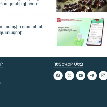
Հրազդանի կիրճում
ծով առաջին դատական
 դատավորի
Ր
ՀԵՏԵՎԵՔ ՄԵԶ
ն
ն