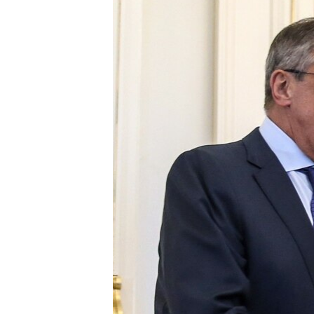
ՄԻՋԱԶԳԱՅԻՆ
ՄՇԱԿՈՒՅԹ
ՍՊՈՐՏ
ՄԵԿՆԱԲԱՆՈՒԹՅՈՒՆ
ՏՏ ԵՒ ԻՆՏԵՐՆԵՏ
ԿՈՐՈՆԱՎԻՐՈՒՍ
ԱՐԽԻՎ
ՏԵՍԱՆՅՈՒԹԵՐ
ԲԱՆԱՎԵՃ
ՁԳՏԵԼՈՎ ԼԱՎԱԳՈՒՅՆԻՆ
ՓՈԴՔԱՍԹ