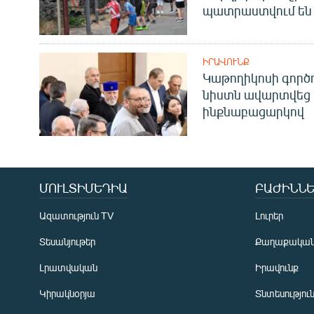
պատրաստվում են 
ԻՐԱՎՈՒՆՔ
Կաթողիկոսի գոր
նիստն ավարտվեց
ինքնաբացարկով
ՄՈՒԼՏԻՄԵԴԻԱ
ԲԱԺԻՆՆԵ
Ազատություն TV
Լուրեր
Տեսանյութեր
Քաղաքակա
Լրատվական
Իրավունք
Կիրակնօրյա
Տնտեսությու