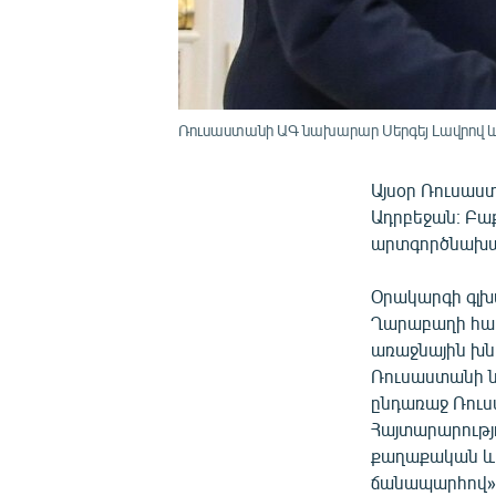
Ռուսաստանի ԱԳ նախարար Սերգեյ Լավրով և
Այսօր Ռուսաս
Ադրբեջան։ Բա
արտգործնախար
Օրակարգի գլխ
Ղարաբաղի հակ
առաջնային խն
Ռուսաստանի նա
ընդառաջ Ռու
Հայտարարությո
քաղաքական և 
ճանապարհով»