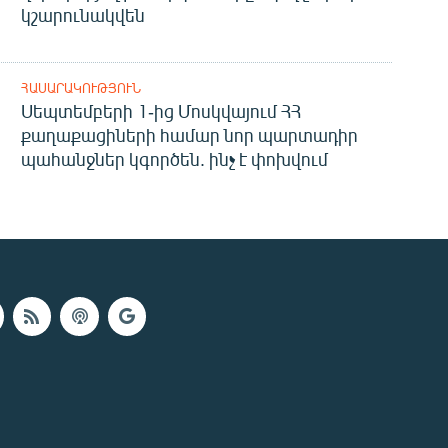
կշարունակվեն
ՀԱՍԱՐԱԿՈՒԹՅՈՒՆ
Սեպտեմբերի 1-ից Մոսկվայում ՀՀ
քաղաքացիների համար նոր պարտադիր
պահանջներ կգործեն. ինչ է փոխվում