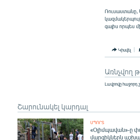
Ռուսաստանը, 
կազմակերպութ
գալիս որպես 
Կիսվել
Առնչվող 
Լավրովը հաջորդ 
Շարունակել կարդալ
ՍՊՈՐՏ
«Օլիմպավան»-ը փ
մարզիկներն աշխա