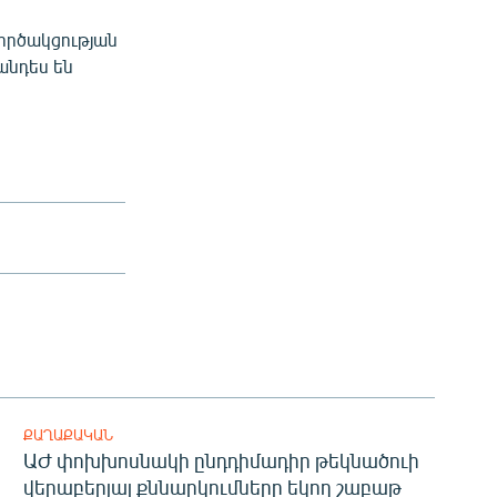
ործակցության
անդես են
ՔԱՂԱՔԱԿԱՆ
ԱԺ փոխխոսնակի ընդդիմադիր թեկնածուի
վերաբերյալ քննարկումները եկող շաբաթ