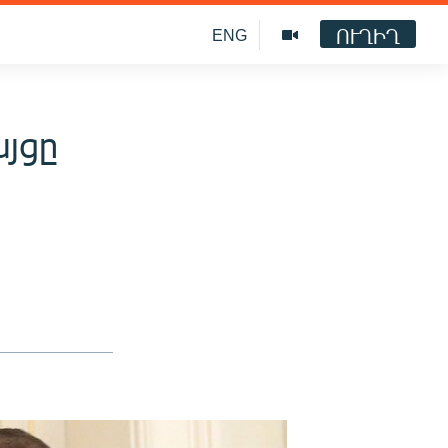
ՈՒՂԻՂ
ENG
այցը