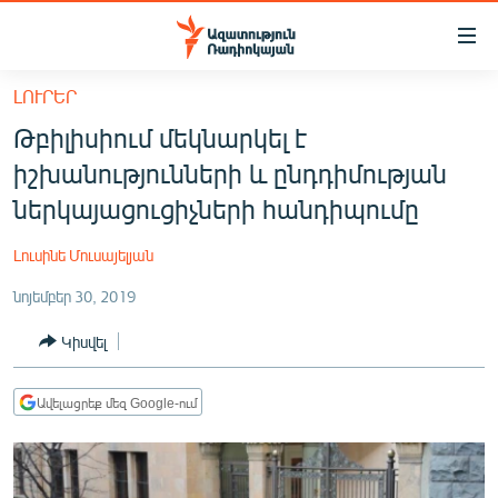
Մատչելիության
հղումներ
Անցնել
ԼՈՒՐԵՐ
հիմնական
ԱԶԱՏՈՒԹՅՈՒՆ TV
Թբիլիսիում մեկնարկել է
բովանդակությանը
ՀԱՅԱՍՏԱՆ
Անցնել
իշխանությունների և ընդդիմության
հիմնական
ՔԱՂԱՔԱԿԱՆ
ներկայացուցիչների հանդիպումը
մենյուին
ԸՆՏՐՈՒԹՅՈՒՆՆԵՐ 2026
Որոնում
Լուսինե Մուսայելյան
ԻՐԱՎՈՒՆՔ
նոյեմբեր 30, 2019
ՀԱՍԱՐԱԿՈՒԹՅՈՒՆ
Կիսվել
ՏՆՏԵՍՈՒԹՅՈՒՆ
ՂԱՐԱԲԱՂ
Ավելացրեք մեզ Google-ում
ՊԱՏԵՐԱԶՄԻ 6 ՇԱԲԱԹՆԵՐԸ
ՏԱՐԱԾԱՇՐՋԱՆ