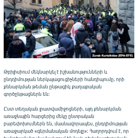
ՄԻՋԱԶԳԱՅԻՆ
ՄՇԱԿՈՒՅԹ
ՍՊՈՐՏ
ՄԵԿՆԱԲԱՆՈՒԹՅՈՒՆ
ՏՏ ԵՒ ԻՆՏԵՐՆԵՏ
ԿՈՐՈՆԱՎԻՐՈՒՍ
Թբիլիսիում մեկնարկել է իշխանությունների և
ԱՐԽԻՎ
ընդդիմության ներկայացուցիչների հանդիպումը, որի
ՏԵՍԱՆՅՈՒԹԵՐ
քննարկման թեման ընթացիկ քաղաքական
գործընթացներն են:
ԲԱՆԱՎԵՃ
ՁԳՏԵԼՈՎ ԼԱՎԱԳՈՒՅՆԻՆ
Ըստ տեղական լրատվամիջոցների, այդ քննարկման
առաջնային հարցերից մեկը ընտրական
ՓՈԴՔԱՍԹ
բարեփոխումներն են, մասնավորապես, ընդդիմության
առաջարկած «գերմանական մոդելը»: Հաղորդվում է, որ
Հայերեն