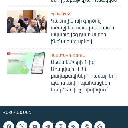
ԻՐԱՎՈՒՆՔ
Կաթողիկոսի գործով
առաջին դատական նիստն
ավարտվեց դատավորի
ինքնաբացարկով
ՀԱՍԱՐԱԿՈՒԹՅՈՒՆ
Սեպտեմբերի 1-ից
Մոսկվայում ՀՀ
քաղաքացիների համար նոր
պարտադիր պահանջներ
կգործեն. ինչ է փոխվում
ՀԵՏԵՎԵՔ ՄԵԶ