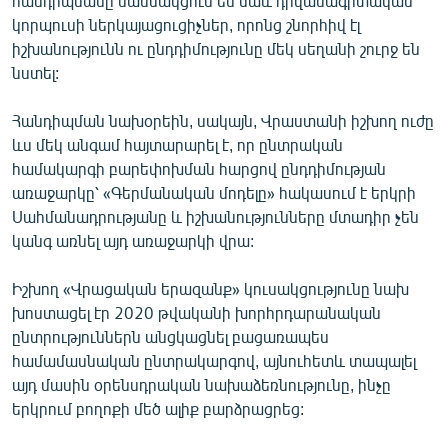
հանդիպմանը մասնակցում են նաև դիվանագիտական
English
կորպուսի ներկայացուցիչներ, որոնց շնորհիվ էլ
իշխանությունն ու ընդդիմությունը մեկ սեղանի շուրջ են
Русский
նստել:
ՀԵՏԵՎԵՔ ՄԵԶ
Հանդիպման նախօրեին, սակայն, Վրաստանի իշխող ուժը
ևս մեկ անգամ հայտարարել է, որ ընտրական
համակարգի բարեփոխման հարցով ընդդիմության
առաջարկը՝ «Գերմանական մոդելը» հակասում է երկրի
Սահմանադրությանը և իշխանությունները մտադիր չեն
կանգ առնել այդ առաջարկի վրա:
«Ազատության» բոլոր կայքերը
Իշխող «Վրացական երազանք» կուսակցությունը նախ
խոստացել էր 2020 թվականի խորհրդարանական
ընտրություններն անցկացնել բացառապես
համամասնական ընտրակարգով, այնուհետև տապալել
այդ մասին օրենսդրական նախաձեռնությունը, ինչը
երկրում բողոքի մեծ ալիք բարձրացրեց: