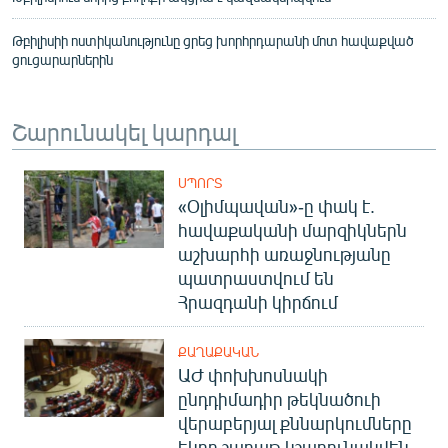
Թբիլիսիի ոստիկանությունը ցրեց խորհրդարանի մոտ հավաքված
ցուցարարներին
Շարունակել կարդալ
ՍՊՈՐՏ
«Օլիմպավան»-ը փակ է.
հավաքականի մարզիկներն
աշխարհի առաջնությանը
պատրաստվում են
Հրազդանի կիրճում
ՔԱՂԱՔԱԿԱՆ
ԱԺ փոխխոսնակի
ընդդիմադիր թեկնածուի
վերաբերյալ քննարկումները
եկող շաբաթ կշարունակվեն