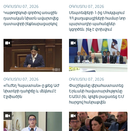
English
ՕԳՈՍՏՈՍ 07, 2026
ՕԳՈՍՏՈՍ 07, 2026
Կաթողիկոսի գործով առաջին
Սեպտեմբերի 1-ից Մոսկվայում
Русский
դատական նիստն ավարտվեց
ՀՀ քաղաքացիների համար նոր
դատավորի ինքնաբացարկով
պարտադիր պահանջներ
կգործեն. ինչ է փոխվում
ՀԵՏԵՎԵՔ ՄԵԶ
«Ազատության» բոլոր կայքերը
ՕԳՈՍՏՈՍ 07, 2026
ՕԳՈՍՏՈՍ 07, 2026
«Ուժեղ Հայաստան»-ը լքեց ԱԺ
Փաշինյանը վերահաստատեց
նիստերի դահլիճը և մեկնում է
Երևանի հավատարմությունը
Էջմիածին
ԵԱՏՄ-ին, կրկին բացառեց ԵՄ
հարցով հանրաքվեն