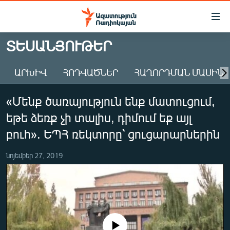
Մատչելիության
հղումներ
Անցնել
ՏԵՍԱՆՅՈՒԹԵՐ
հիմնական
ԱԶԱՏՈՒԹՅՈՒՆ TV
բովանդակությանը
ԱՐԽԻՎ
ՀՈԴՎԱԾՆԵՐ
ՀԱՂՈՐԴՄԱՆ ՄԱՍԻՆ
ՀԱՅԱՍՏԱՆ
Անցնել
հիմնական
ՔԱՂԱՔԱԿԱՆ
«Մենք ծառայություն ենք մատուցում,
մենյուին
ԸՆՏՐՈՒԹՅՈՒՆՆԵՐ 2026
Որոնում
եթե ձեռք չի տալիս, դիմում եք այլ
ԻՐԱՎՈՒՆՔ
բուհ». ԵՊՀ ռեկտորը՝ ցուցարարներին
ՀԱՍԱՐԱԿՈՒԹՅՈՒՆ
նոյեմբեր 27, 2019
ՏՆՏԵՍՈՒԹՅՈՒՆ
ՂԱՐԱԲԱՂ
ՊԱՏԵՐԱԶՄԻ 6 ՇԱԲԱԹՆԵՐԸ
ՏԱՐԱԾԱՇՐՋԱՆ
No media source currently available