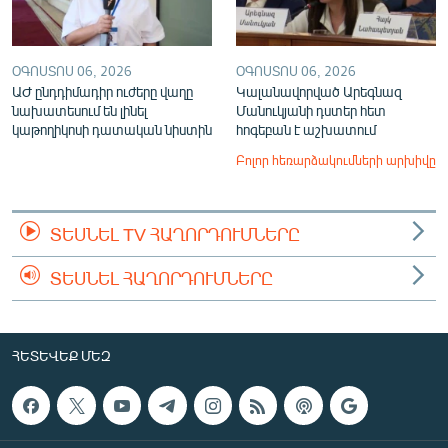
ՕԳՈՍՏՈՍ 06, 2026
ՕԳՈՍՏՈՍ 06, 2026
ԱԺ ընդդիմադիր ուժերը վաղը
Կալանավորված Արեգնազ
նախատեսում են լինել
Մանուկյանի դստեր հետ
կաթողիկոսի դատական նիստին
հոգեբան է աշխատում
Բոլոր հեռարձակումների արխիվը
ՏԵՍՆԵԼ TV ՀԱՂՈՐԴՈՒՄՆԵՐԸ
ՏԵՍՆԵԼ ՀԱՂՈՐԴՈՒՄՆԵՐԸ
ՀԵՏԵՎԵՔ ՄԵԶ