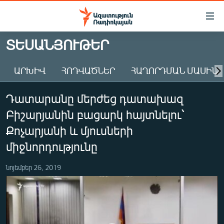
Մատչելիության
հղումներ
Անցնել
ՏԵՍԱՆՅՈՒԹԵՐ
հիմնական
ԱԶԱՏՈՒԹՅՈՒՆ TV
բովանդակությանը
ԱՐԽԻՎ
ՀՈԴՎԱԾՆԵՐ
ՀԱՂՈՐԴՄԱՆ ՄԱՍԻՆ
ՀԱՅԱՍՏԱՆ
Անցնել
հիմնական
ՔԱՂԱՔԱԿԱՆ
Դատարանը մերժեց դատախազ
մենյուին
ԸՆՏՐՈՒԹՅՈՒՆՆԵՐ 2026
Որոնում
Բիշարյանին բացարկ հայտնելու՝
ԻՐԱՎՈՒՆՔ
Քոչարյանի և մյուսների
ՀԱՍԱՐԱԿՈՒԹՅՈՒՆ
միջնորդությունը
ՏՆՏԵՍՈՒԹՅՈՒՆ
նոյեմբեր 26, 2019
ՂԱՐԱԲԱՂ
ՊԱՏԵՐԱԶՄԻ 6 ՇԱԲԱԹՆԵՐԸ
ՏԱՐԱԾԱՇՐՋԱՆ