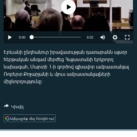
ՄԻՋԱԶԳԱՅԻՆ
No media source currently available
ՄՇԱԿՈՒՅԹ
ՍՊՈՐՏ
ՄԵԿՆԱԲԱՆՈՒԹՅՈՒՆ
0:00
6:02
ՏՏ ԵՒ ԻՆՏԵՐՆԵՏ
Երևանի ընդհանուր իրավասության դատարանն այսօր
հերթական անգամ մերժեց Հայաստանի երկրորդ
ԿՈՐՈՆԱՎԻՐՈՒՍ
նախագահ, Մարտի 1-ի գործով գլխավոր ամբաստանյալ
ԱՐԽԻՎ
Ռոբերտ Քոչարյանի և մյուս ամբաստանյալների
միջնորդությունը։
ՏԵՍԱՆՅՈՒԹԵՐ
ԲԱՆԱՎԵՃ
ՁԳՏԵԼՈՎ ԼԱՎԱԳՈՒՅՆԻՆ
Կիսվել
ՓՈԴՔԱՍԹ
Ավելացրեք մեզ Google-ում
Հայերեն