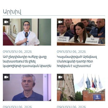
English
Արխիվ
Русский
ՀԵՏԵՎԵՔ ՄԵԶ
ՕԳՈՍՏՈՍ 06, 2026
ՕԳՈՍՏՈՍ 06, 2026
ԱԺ ընդդիմադիր ուժերը վաղը
Կալանավորված Արեգնազ
«Ազատության» բոլոր կայքերը
նախատեսում են լինել
Մանուկյանի դստեր հետ
կաթողիկոսի դատական նիստին
հոգեբան է աշխատում
ՕԳՈՍՏՈՍ 06, 2026
ՕԳՈՍՏՈՍ 06, 2026