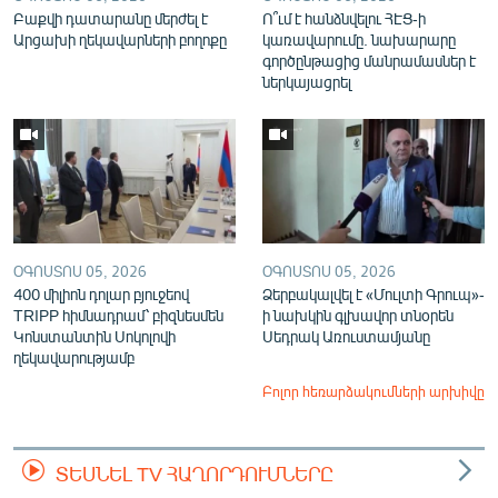
Բաքվի դատարանը մերժել է
Ո՞ւմ է հանձնվելու ՀԷՑ-ի
Արցախի ղեկավարների բողոքը
կառավարումը. նախարարը
գործընթացից մանրամասներ է
ներկայացրել
ՕԳՈՍՏՈՍ 05, 2026
ՕԳՈՍՏՈՍ 05, 2026
400 միլիոն դոլար բյուջեով
Ձերբակալվել է «Մուլտի Գրուպ»-
TRIPP հիմնադրամ՝ բիզնեսմեն
ի նախկին գլխավոր տնօրեն
Կոնստանտին Սոկոլովի
Սեդրակ Առուստամյանը
ղեկավարությամբ
Բոլոր հեռարձակումների արխիվը
ՏԵՍՆԵԼ TV ՀԱՂՈՐԴՈՒՄՆԵՐԸ