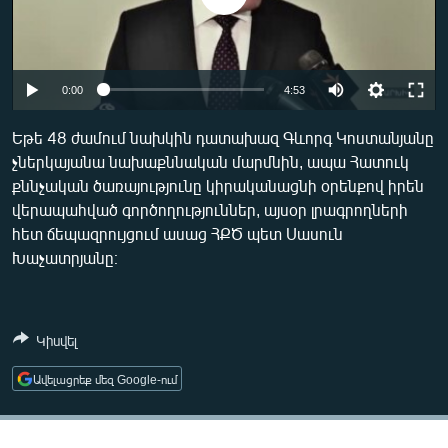
ՄԻՋԱԶԳԱՅԻՆ
ՄՇԱԿՈՒՅԹ
ՍՊՈՐՏ
0:00
4:53
ՄԵԿՆԱԲԱՆՈՒԹՅՈՒՆ
Եթե 48 ժամում նախկին դատախազ Գևորգ Կոստանյանը
ՏՏ ԵՒ ԻՆՏԵՐՆԵՏ
չներկայանա նախաքննական մարմնին, ապա Հատուկ
քննչական ծառայությունը կիրականացնի օրենքով իրեն
ԿՈՐՈՆԱՎԻՐՈՒՍ
վերապահված գործողություններ, այսօր լրագրողների
ԱՐԽԻՎ
հետ ճեպազրույցում ասաց ՀՔԾ պետ Սասուն
Խաչատրյանը։
ՏԵՍԱՆՅՈՒԹԵՐ
ԲԱՆԱՎԵՃ
ՁԳՏԵԼՈՎ ԼԱՎԱԳՈՒՅՆԻՆ
Կիսվել
ՓՈԴՔԱՍԹ
Ավելացրեք մեզ Google-ում
Հայերեն