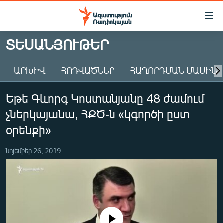
Մատչելիության
հղումներ
Անցնել
ՏԵՍԱՆՅՈՒԹԵՐ
հիմնական
ԱԶԱՏՈՒԹՅՈՒՆ TV
բովանդակությանը
ԱՐԽԻՎ
ՀՈԴՎԱԾՆԵՐ
ՀԱՂՈՐԴՄԱՆ ՄԱՍԻՆ
ՀԱՅԱՍՏԱՆ
Անցնել
հիմնական
ՔԱՂԱՔԱԿԱՆ
Եթե Գևորգ Կոստանյանը 48 ժամում
մենյուին
ԸՆՏՐՈՒԹՅՈՒՆՆԵՐ 2026
Որոնում
չներկայանա, ՀՔԾ-ն «կգործի ըստ
ԻՐԱՎՈՒՆՔ
օրենքի»
ՀԱՍԱՐԱԿՈՒԹՅՈՒՆ
նոյեմբեր 26, 2019
ՏՆՏԵՍՈՒԹՅՈՒՆ
ՂԱՐԱԲԱՂ
ՊԱՏԵՐԱԶՄԻ 6 ՇԱԲԱԹՆԵՐԸ
ՏԱՐԱԾԱՇՐՋԱՆ
No media source currently available