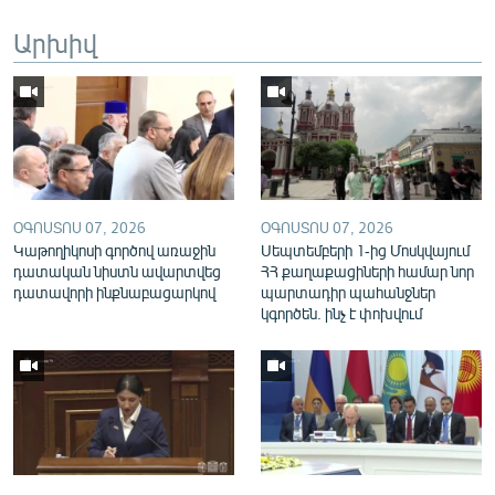
English
Արխիվ
Русский
ՀԵՏԵՎԵՔ ՄԵԶ
ՕԳՈՍՏՈՍ 07, 2026
ՕԳՈՍՏՈՍ 07, 2026
Կաթողիկոսի գործով առաջին
Սեպտեմբերի 1-ից Մոսկվայում
«Ազատության» բոլոր կայքերը
դատական նիստն ավարտվեց
ՀՀ քաղաքացիների համար նոր
դատավորի ինքնաբացարկով
պարտադիր պահանջներ
կգործեն. ինչ է փոխվում