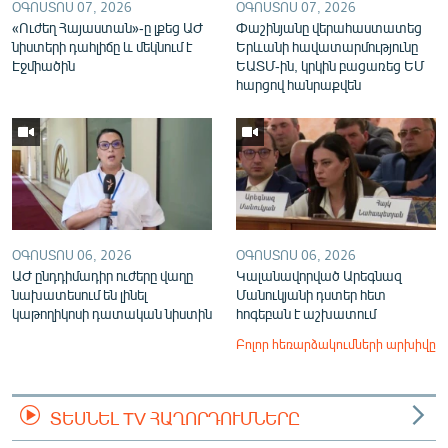
ՕԳՈՍՏՈՍ 07, 2026
ՕԳՈՍՏՈՍ 07, 2026
«Ուժեղ Հայաստան»-ը լքեց ԱԺ
Փաշինյանը վերահաստատեց
նիստերի դահլիճը և մեկնում է
Երևանի հավատարմությունը
Էջմիածին
ԵԱՏՄ-ին, կրկին բացառեց ԵՄ
հարցով հանրաքվեն
ՕԳՈՍՏՈՍ 06, 2026
ՕԳՈՍՏՈՍ 06, 2026
ԱԺ ընդդիմադիր ուժերը վաղը
Կալանավորված Արեգնազ
նախատեսում են լինել
Մանուկյանի դստեր հետ
կաթողիկոսի դատական նիստին
հոգեբան է աշխատում
Բոլոր հեռարձակումների արխիվը
ՏԵՍՆԵԼ TV ՀԱՂՈՐԴՈՒՄՆԵՐԸ