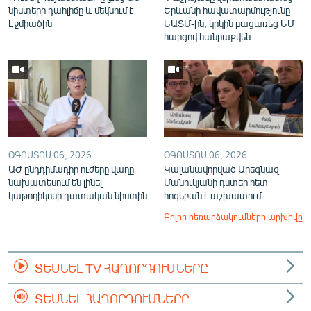
նիստերի դահլիճը և մեկնում է
Երևանի հավատարմությունը
Էջմիածին
ԵԱՏՄ-ին, կրկին բացառեց ԵՄ
հարցով հանրաքվեն
ՕԳՈՍՏՈՍ 06, 2026
ՕԳՈՍՏՈՍ 06, 2026
ԱԺ ընդդիմադիր ուժերը վաղը
Կալանավորված Արեգնազ
նախատեսում են լինել
Մանուկյանի դստեր հետ
կաթողիկոսի դատական նիստին
հոգեբան է աշխատում
Բոլոր հեռարձակումների արխիվը
ՏԵՍՆԵԼ TV ՀԱՂՈՐԴՈՒՄՆԵՐԸ
ՏԵՍՆԵԼ ՀԱՂՈՐԴՈՒՄՆԵՐԸ