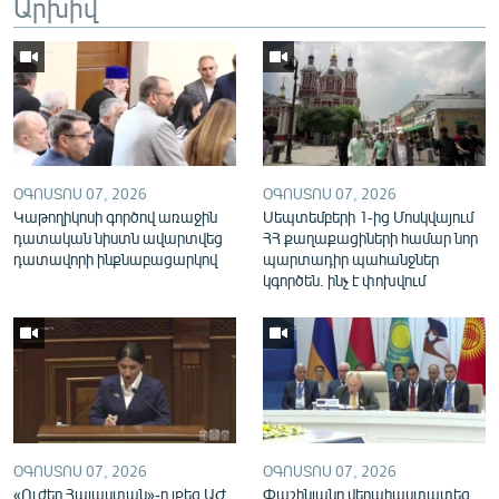
Արխիվ
English
Русский
ՀԵՏԵՎԵՔ ՄԵԶ
ՕԳՈՍՏՈՍ 07, 2026
ՕԳՈՍՏՈՍ 07, 2026
Կաթողիկոսի գործով առաջին
Սեպտեմբերի 1-ից Մոսկվայում
դատական նիստն ավարտվեց
ՀՀ քաղաքացիների համար նոր
դատավորի ինքնաբացարկով
պարտադիր պահանջներ
«Ազատության» բոլոր կայքերը
կգործեն. ինչ է փոխվում
ՕԳՈՍՏՈՍ 07, 2026
ՕԳՈՍՏՈՍ 07, 2026
«Ուժեղ Հայաստան»-ը լքեց ԱԺ
Փաշինյանը վերահաստատեց