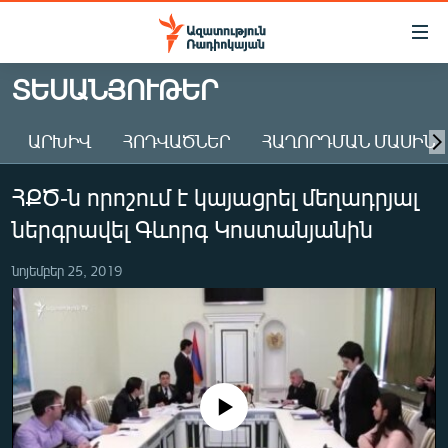
Մատչելիության
հղումներ
Անցնել
ՏԵՍԱՆՅՈՒԹԵՐ
հիմնական
ԱԶԱՏՈՒԹՅՈՒՆ TV
բովանդակությանը
ԱՐԽԻՎ
ՀՈԴՎԱԾՆԵՐ
ՀԱՂՈՐԴՄԱՆ ՄԱՍԻՆ
ՀԱՅԱՍՏԱՆ
Անցնել
հիմնական
ՔԱՂԱՔԱԿԱՆ
ՀՔԾ-ն որոշում է կայացրել մեղադրյալ
մենյուին
ԸՆՏՐՈՒԹՅՈՒՆՆԵՐ 2026
Որոնում
ներգրավել Գևորգ Կոստանյանին
ԻՐԱՎՈՒՆՔ
նոյեմբեր 25, 2019
ՀԱՍԱՐԱԿՈՒԹՅՈՒՆ
ՏՆՏԵՍՈՒԹՅՈՒՆ
ՂԱՐԱԲԱՂ
ՊԱՏԵՐԱԶՄԻ 6 ՇԱԲԱԹՆԵՐԸ
No media source currently available
ՏԱՐԱԾԱՇՐՋԱՆ