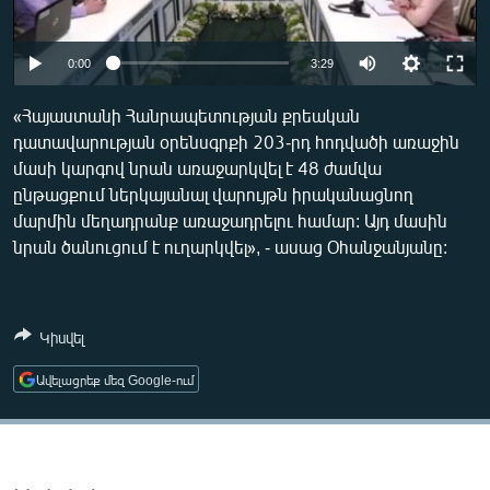
ՄԻՋԱԶԳԱՅԻՆ
ՄՇԱԿՈՒՅԹ
0:00
3:29
ՍՊՈՐՏ
«Հայաստանի Հանրապետության քրեական
ՄԵԿՆԱԲԱՆՈՒԹՅՈՒՆ
դատավարության օրենսգրքի 203-րդ հոդվածի առաջին
մասի կարգով նրան առաջարկվել է 48 ժամվա
ՏՏ ԵՒ ԻՆՏԵՐՆԵՏ
ընթացքում ներկայանալ վարույթն իրականացնող
ԿՈՐՈՆԱՎԻՐՈՒՍ
մարմին մեղադրանք առաջադրելու համար: Այդ մասին
նրան ծանուցում է ուղարկվել», - ասաց Օհանջանյանը:
ԱՐԽԻՎ
ՏԵՍԱՆՅՈՒԹԵՐ
ԲԱՆԱՎԵՃ
Կիսվել
ՁԳՏԵԼՈՎ ԼԱՎԱԳՈՒՅՆԻՆ
Ավելացրեք մեզ Google-ում
ՓՈԴՔԱՍԹ
Հայերեն