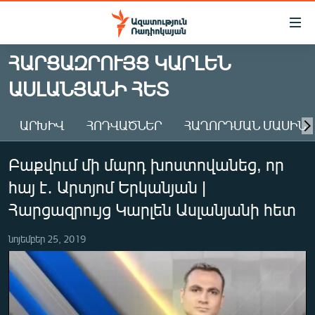
Մատչելիության
հղումներ
Անցնել
ՀԱՐՑԱԶՐՈՒՅՑ ԿԱՐԼԵՆ
հիմնական
ԱԶԱՏՈՒԹՅՈՒՆ TV
ԱՍԼԱՆՅԱՆԻ ՀԵՏ
բովանդակությանը
ՀԱՅԱՍՏԱՆ
Անցնել
հիմնական
ՔԱՂԱՔԱԿԱՆ
ԱՐԽԻՎ
ՀՈԴՎԱԾՆԵՐ
ՀԱՂՈՐԴՄԱՆ ՄԱՍԻՆ
մենյուին
ԸՆՏՐՈՒԹՅՈՒՆՆԵՐ 2026
Որոնում
Բաքվում մի մարդ խոստովանեց, որ
ԻՐԱՎՈՒՆՔ
հայ է․ Արտյոմ Երկանյան |
ՀԱՍԱՐԱԿՈՒԹՅՈՒՆ
Հարցազրույց Կարլեն Ասլանյանի հետ
ՏՆՏԵՍՈՒԹՅՈՒՆ
նոյեմբեր 25, 2019
ՂԱՐԱԲԱՂ
ՊԱՏԵՐԱԶՄԻ 6 ՇԱԲԱԹՆԵՐԸ
ՏԱՐԱԾԱՇՐՋԱՆ