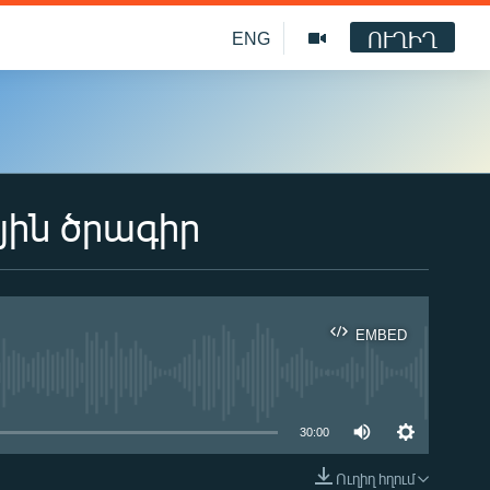
ՈՒՂԻՂ
ENG
յին ծրագիր
EMBED
ble
30:00
Ուղիղ հղում