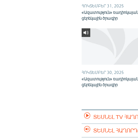
ՀՈԿՏԵՄԲԵՐ 31, 2025
«Ազատություն» ռադիոկայա
ցերեկային ծրագիր
ՀՈԿՏԵՄԲԵՐ 30, 2025
«Ազատություն» ռադիոկայա
ցերեկային ծրագիր
ՏԵՍՆԵԼ TV ՀԱՂ
ՏԵՍՆԵԼ ՀԱՂՈՐ