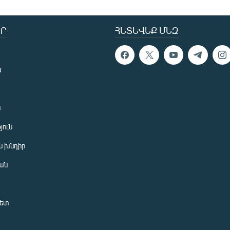
Ր
ՀԵՏԵՎԵՔ ՄԵԶ
ն
ն
յուն
 խնդիր
ան
նետ