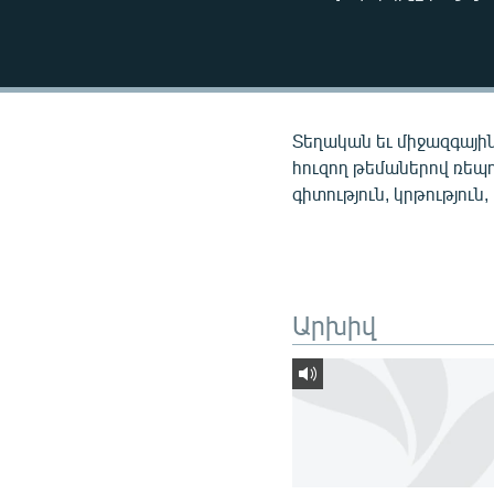
ՄԻՋԱԶԳԱՅԻՆ
ՄՇԱԿՈՒՅԹ
ՍՊՈՐՏ
ՄԵԿՆԱԲԱՆՈՒԹՅՈՒՆ
Տեղական եւ միջազգային
ՏՏ ԵՒ ԻՆՏԵՐՆԵՏ
հուզող թեմաներով ռեպ
գիտություն, կրթություն,
ԿՈՐՈՆԱՎԻՐՈՒՍ
ԱՐԽԻՎ
ՏԵՍԱՆՅՈՒԹԵՐ
Արխիվ
ԲԱՆԱՎԵՃ
ՁԳՏԵԼՈՎ ԼԱՎԱԳՈՒՅՆԻՆ
ՓՈԴՔԱՍԹ