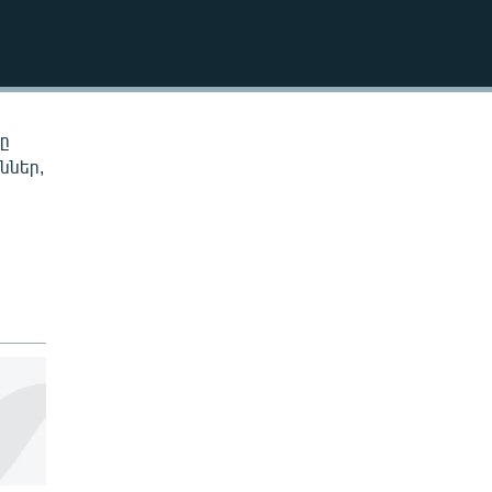
EMBED
նը
ններ,