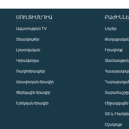
ՄՈՒԼՏԻՄԵԴԻԱ
ԲԱԺԻՆՆԵ
Ազատություն TV
Լուրեր
Տեսանյութեր
Քաղաքակա
Լրատվական
Իրավունք
Կիրակնօրյա
Տնտեսությու
Ռադիոծրագրեր
Հասարակութ
Առավոտյան ծրագիր
Ղարաբաղյան
Ցերեկային ծրագիր
Տարածաշրջ
Հայերեն
Երեկոյան ծրագիր
Միջազգային
English
ՏՏ և Ինտեր
Русский
Մշակույթ