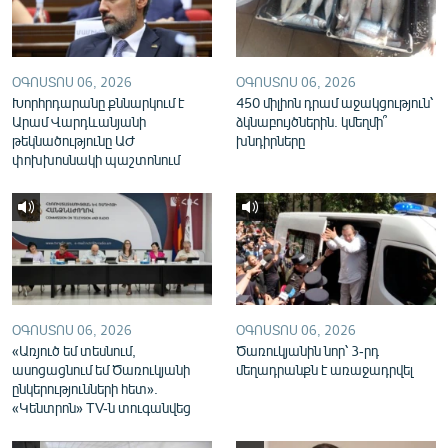
English
Русский
ՕԳՈՍՏՈՍ 06, 2026
ՕԳՈՍՏՈՍ 06, 2026
Խորհրդարանը քննարկում է
450 միլիոն դրամ աջակցություն՝
ՀԵՏԵՎԵՔ ՄԵԶ
Արամ Վարդևանյանի
ձկնաբույծներին. կմեղմի՞
թեկնածությունը ԱԺ
խնդիրները
փոխխոսնակի պաշտոնում
«Ազատության» բոլոր կայքերը
ՕԳՈՍՏՈՍ 06, 2026
ՕԳՈՍՏՈՍ 06, 2026
«Առյուծ եմ տեսնում,
Ծառուկյանին նոր՝ 3-րդ
ասոցացնում եմ Ծառուկյանի
մեղադրանքն է առաջադրվել
ընկերությունների հետ».
«Կենտրոն» TV-ն տուգանվեց