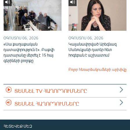
ՕԳՈՍՏՈՍ 06, 2026
ՕԳՈՍՏՈՍ 06, 2026
«Սա քաղաքական
Կալանավորված Արեգնազ
դատավորություն է». Բաքվի
Մանուկյանի դստեր հետ
դատարանը մերժել է 15 հայ
հոգեբան է աշխատում
գերիների բողոքը
Բոլոր հեռարձակումների արխիվը
ՏԵՍՆԵԼ TV ՀԱՂՈՐԴՈՒՄՆԵՐԸ
ՏԵՍՆԵԼ ՀԱՂՈՐԴՈՒՄՆԵՐԸ
ՀԵՏԵՎԵՔ ՄԵԶ