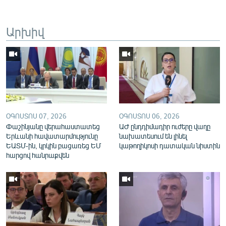
English
Русский
Արխիվ
ՀԵՏԵՎԵՔ ՄԵԶ
ՕԳՈՍՏՈՍ 07, 2026
ՕԳՈՍՏՈՍ 06, 2026
«Ազատության» բոլոր կայքերը
Փաշինյանը վերահաստատեց
ԱԺ ընդդիմադիր ուժերը վաղը
Երևանի հավատարմությունը
նախատեսում են լինել
ԵԱՏՄ-ին, կրկին բացառեց ԵՄ
կաթողիկոսի դատական նիստին
հարցով հանրաքվեն