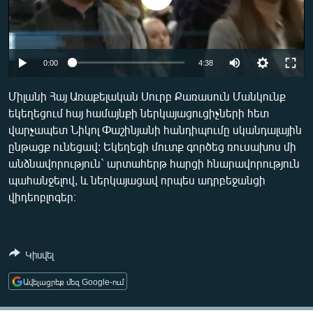
ՄԻՋԱԶԳԱՅԻՆ
ՄՇԱԿՈՒՅԹ
ՍՊՈՐՏ
0:00
4:38
ՄԵԿՆԱԲԱՆՈՒԹՅՈՒՆ
Միլանի Հայ Առաքելական Սուրբ Քառասուն Մանկունք
ՏՏ ԵՒ ԻՆՏԵՐՆԵՏ
եկեղեցում հայ համայնքի ներկայացուցիչների հետ
վարչապետ Նիկոլ Փաշինյանի հանդիպումը սկանդալային
ԿՈՐՈՆԱՎԻՐՈՒՍ
ընթացք ունեցավ: Եկեղեցի մուտք գործեց ռուսախոս մի
ԱՐԽԻՎ
անձնավորություն` արտահերթ հարցի հնարավորություն
պահանջելով, և ներկայացավ որպես ադրբեջանցի
ՏԵՍԱՆՅՈՒԹԵՐ
վիդեոբլոգեր։
ԲԱՆԱՎԵՃ
ՁԳՏԵԼՈՎ ԼԱՎԱԳՈՒՅՆԻՆ
Կիսվել
ՓՈԴՔԱՍԹ
Ավելացրեք մեզ Google-ում
Հայերեն