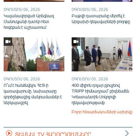
ՕԳՈՍՏՈՍ 06, 2026
ՕԳՈՍՏՈՍ 06, 2026
Կալանավորված Արեգնազ
Բաքվի դատարանը մերժել է
Մանուկյանի դստեր հետ
Արցախի ղեկավարների բողոքը
հոգեբան է աշխատում
ՕԳՈՍՏՈՍ 06, 2026
ՕԳՈՍՏՈՍ 05, 2026
Ո՞ւմ է հանձնվելու ՀԷՑ-ի
400 միլիոն դոլար բյուջեով
կառավարումը. նախարարը
TRIPP հիմնադրամ՝ բիզնեսմեն
գործընթացից մանրամասներ է
Կոնստանտին Սոկոլովի
ներկայացրել
ղեկավարությամբ
Բոլոր հեռարձակումների արխիվը
ՏԵՍՆԵԼ TV ՀԱՂՈՐԴՈՒՄՆԵՐԸ