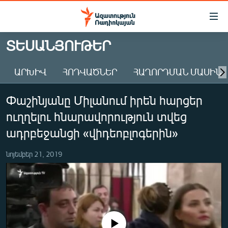
Մատչելիության
հղումներ
Անցնել
ՏԵՍԱՆՅՈՒԹԵՐ
հիմնական
ԱԶԱՏՈՒԹՅՈՒՆ TV
բովանդակությանը
ԱՐԽԻՎ
ՀՈԴՎԱԾՆԵՐ
ՀԱՂՈՐԴՄԱՆ ՄԱՍԻՆ
ՀԱՅԱՍՏԱՆ
Անցնել
հիմնական
ՔԱՂԱՔԱԿԱՆ
Փաշինյանը Միլանում իրեն հարցեր
մենյուին
ԸՆՏՐՈՒԹՅՈՒՆՆԵՐ 2026
Որոնում
ուղղելու հնարավորություն տվեց
ԻՐԱՎՈՒՆՔ
ադրբեջանցի «վիդեոբլոգերին»
ՀԱՍԱՐԱԿՈՒԹՅՈՒՆ
նոյեմբեր 21, 2019
ՏՆՏԵՍՈՒԹՅՈՒՆ
ՂԱՐԱԲԱՂ
ՊԱՏԵՐԱԶՄԻ 6 ՇԱԲԱԹՆԵՐԸ
ՏԱՐԱԾԱՇՐՋԱՆ
No media source currently available