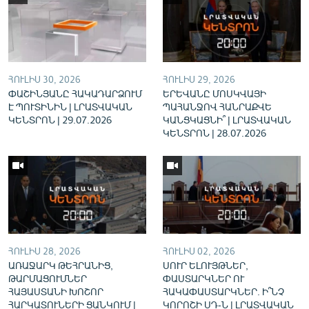
English
Русский
ՀԵՏԵՎԵՔ ՄԵԶ
ՀՈՒԼԻՍ 30, 2026
ՀՈՒԼԻՍ 29, 2026
ՓԱՇԻՆՅԱՆԸ ՀԱԿԱԴԱՐՁՈՒՄ
ԵՐԵՎԱՆԸ ՄՈՍԿՎԱՅԻ
Է ՊՈՒՏԻՆԻՆ | ԼՐԱՏՎԱԿԱՆ
ՊԱՀԱՆՋՈՎ ՀԱՆՐԱՔՎԵ
ԿԵՆՏՐՈՆ | 29.07.2026
ԿԱՆՑԿԱՑՆԻ՞ | ԼՐԱՏՎԱԿԱՆ
ԿԵՆՏՐՈՆ | 28.07.2026
«Ազատության» բոլոր կայքերը
ՀՈՒԼԻՍ 28, 2026
ՀՈՒԼԻՍ 02, 2026
ԱՌԱՋԱՐԿ ԹԵՀՐԱՆԻՑ,
ՍՈՒՐ ԵԼՈՒՅԹՆԵՐ,
ԹԱՐՄԱՑՈՒՄՆԵՐ
ՓԱՍՏԱՐԿՆԵՐ ՈՒ
ՀԱՅԱՍՏԱՆԻ ԽՈՇՈՐ
ՀԱԿԱՓԱՍՏԱՐԿՆԵՐ. Ի՞ՆՉ
ՀԱՐԿԱՏՈՒՆԵՐԻ ՑԱՆԿՈՒՄ |
ԿՈՐՈՇԻ ՍԴ-Ն | ԼՐԱՏՎԱԿԱՆ