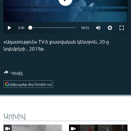
ՄԻՋԱԶԳԱՅԻՆ
ՄՇԱԿՈՒՅԹ
ՍՊՈՐՏ
0:00
58:51
ՄԵԿՆԱԲԱՆՈՒԹՅՈՒՆ
«Ազատություն» TV-ի լրատվական կենտրոն, 20-ը
ՏՏ ԵՒ ԻՆՏԵՐՆԵՏ
նոյեմբերի , 2019թ
ԿՈՐՈՆԱՎԻՐՈՒՍ
ԱՐԽԻՎ
Կիսվել
ՏԵՍԱՆՅՈՒԹԵՐ
Ավելացրեք մեզ Google-ում
ԲԱՆԱՎԵՃ
ՁԳՏԵԼՈՎ ԼԱՎԱԳՈՒՅՆԻՆ
ՓՈԴՔԱՍԹ
Արխիվ
Հայերեն