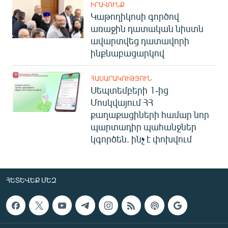
ԻՐԱՎՈՒՆՔ
Կաթողիկոսի գործով
առաջին դատական նիստն
ավարտվեց դատավորի
ինքնաբացարկով
ՀԱՍԱՐԱԿՈՒԹՅՈՒՆ
Սեպտեմբերի 1-ից
Մոսկվայում ՀՀ
քաղաքացիների համար նոր
պարտադիր պահանջներ
կգործեն. ինչ է փոխվում
ՀԵՏԵՎԵՔ ՄԵԶ