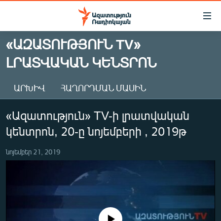
Մատչելիության
հղումներ
Անցնել
«ԱԶԱՏՈՒԹՅՈՒՆ TV»
հիմնական
ԱԶԱՏՈՒԹՅՈՒՆ TV
ԼՐԱՏՎԱԿԱՆ ԿԵՆՏՐՈՆ
բովանդակությանը
ՀԱՅԱՍՏԱՆ
Անցնել
հիմնական
ՔԱՂԱՔԱԿԱՆ
ԱՐԽԻՎ
ՀԱՂՈՐԴՄԱՆ ՄԱՍԻՆ
մենյուին
ԸՆՏՐՈՒԹՅՈՒՆՆԵՐ 2026
Որոնում
«Ազատություն» TV-ի լրատվական
ԻՐԱՎՈՒՆՔ
կենտրոն, 20-ը նոյեմբերի , 2019թ
ՀԱՍԱՐԱԿՈՒԹՅՈՒՆ
նոյեմբեր 21, 2019
ՏՆՏԵՍՈՒԹՅՈՒՆ
ՂԱՐԱԲԱՂ
ՊԱՏԵՐԱԶՄԻ 6 ՇԱԲԱԹՆԵՐԸ
ՏԱՐԱԾԱՇՐՋԱՆ
No media source currently available