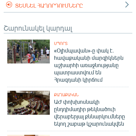
ՏԵՍՆԵԼ ՀԱՂՈՐԴՈՒՄՆԵՐԸ
Շարունակել կարդալ
ՍՊՈՐՏ
«Օլիմպավան»-ը փակ է.
հավաքականի մարզիկներն
աշխարհի առաջնությանը
պատրաստվում են
Հրազդանի կիրճում
ՔԱՂԱՔԱԿԱՆ
ԱԺ փոխխոսնակի
ընդդիմադիր թեկնածուի
վերաբերյալ քննարկումները
եկող շաբաթ կշարունակվեն