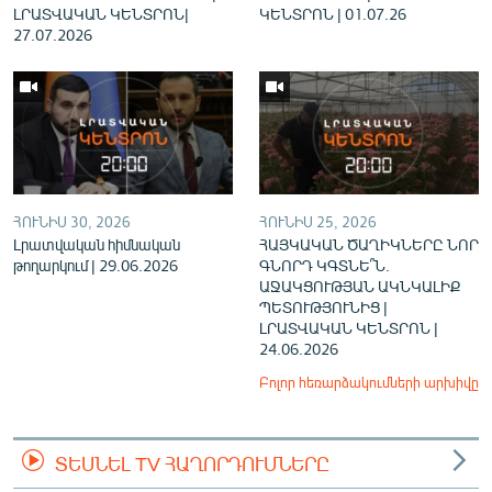
ԼՐԱՏՎԱԿԱՆ ԿԵՆՏՐՈՆ|
ԿԵՆՏՐՈՆ | 01.07.26
27.07.2026
ՀՈՒՆԻՍ 30, 2026
ՀՈՒՆԻՍ 25, 2026
Լրատվական հիմնական
ՀԱՅԿԱԿԱՆ ԾԱՂԻԿՆԵՐԸ ՆՈՐ
թողարկում | 29.06.2026
ԳՆՈՐԴ ԿԳՏՆԵ՞Ն.
ԱՋԱԿՑՈՒԹՅԱՆ ԱԿՆԿԱԼԻՔ
ՊԵՏՈՒԹՅՈՒՆԻՑ |
ԼՐԱՏՎԱԿԱՆ ԿԵՆՏՐՈՆ |
24.06.2026
Բոլոր հեռարձակումների արխիվը
ՏԵՍՆԵԼ TV ՀԱՂՈՐԴՈՒՄՆԵՐԸ