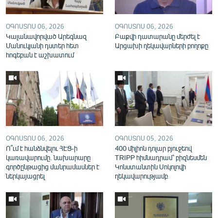
English
Русский
ՕԳՈՍՏՈՍ 06, 2026
ՕԳՈՍՏՈՍ 06, 2026
Կալանավորված Արեգնազ
Բաքվի դատարանը մերժել է
Մանուկյանի դստեր հետ
Արցախի ղեկավարների բողոքը
ՀԵՏԵՎԵՔ ՄԵԶ
հոգեբան է աշխատում
«Ազատության» բոլոր կայքերը
ՕԳՈՍՏՈՍ 06, 2026
ՕԳՈՍՏՈՍ 05, 2026
Ո՞ւմ է հանձնվելու ՀԷՑ-ի
400 միլիոն դոլար բյուջեով
կառավարումը. նախարարը
TRIPP հիմնադրամ՝ բիզնեսմեն
գործընթացից մանրամասներ է
Կոնստանտին Սոկոլովի
ներկայացրել
ղեկավարությամբ