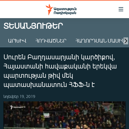
Մատչելիության
հղումներ
Անցնել
ՏԵՍԱՆՅՈՒԹԵՐ
հիմնական
ԱԶԱՏՈՒԹՅՈՒՆ TV
բովանդակությանը
ԱՐԽԻՎ
ՀՈԴՎԱԾՆԵՐ
ՀԱՂՈՐԴՄԱՆ ՄԱՍԻՆ
ՀԱՅԱՍՏԱՆ
Անցնել
հիմնական
ՔԱՂԱՔԱԿԱՆ
Սուրեն Բաղդասարյանի կարծիքով,
մենյուին
ԸՆՏՐՈՒԹՅՈՒՆՆԵՐ 2026
Որոնում
Հայաստանի հավաքականի երեկվա
ԻՐԱՎՈՒՆՔ
պարտության թիվ մեկ
ՀԱՍԱՐԱԿՈՒԹՅՈՒՆ
պատասխանատուն ՀՖՖ-ն է
ՏՆՏԵՍՈՒԹՅՈՒՆ
նոյեմբեր 19, 2019
ՂԱՐԱԲԱՂ
ՊԱՏԵՐԱԶՄԻ 6 ՇԱԲԱԹՆԵՐԸ
ՏԱՐԱԾԱՇՐՋԱՆ