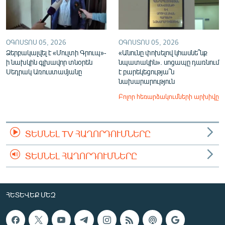
ՕԳՈՍՏՈՍ 05, 2026
ՕԳՈՍՏՈՍ 05, 2026
Ձերբակալվել է «Մուլտի Գրուպ»-
«Անունը փոխելով կհասնե՞նք
ի նախկին գլխավոր տնօրեն
նպատակին». սոցապը դառնում
Սեդրակ Առուստամյանը
է բարեկեցությա՞ն
նախարարություն
Բոլոր հեռարձակումների արխիվը
ՏԵՍՆԵԼ TV ՀԱՂՈՐԴՈՒՄՆԵՐԸ
ՏԵՍՆԵԼ ՀԱՂՈՐԴՈՒՄՆԵՐԸ
ՀԵՏԵՎԵՔ ՄԵԶ