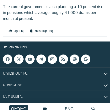
The current government is also planning a 10 percent rise
in pensions which average roughly 41,000 drams per
month at present.
Կիսվել
Հետևեք մեզ
ՀԵՏԵՎԵՔ ՄԵԶ
ՄՈՒԼՏԻՄԵԴԻԱ
ԲԱԺԻՆՆԵՐ
ՄԵՐ ՄԱՍԻՆ
ՈՒՂԻՂ
ENG
«Ազատ Եվրոպա/Ազատություն» ռադիոկայան © 2026