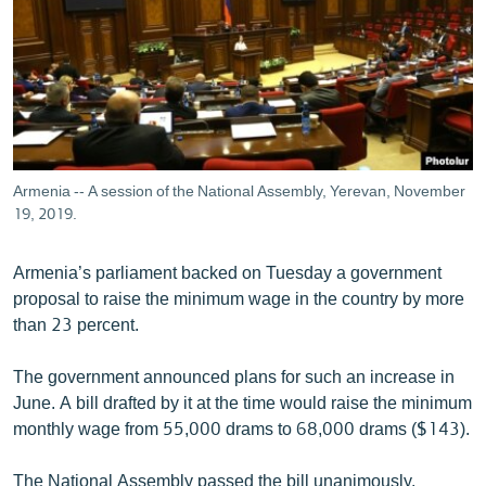
ՄԻՋԱԶԳԱՅԻՆ
ՄՇԱԿՈՒՅԹ
ՍՊՈՐՏ
ՄԵԿՆԱԲԱՆՈՒԹՅՈՒՆ
ՏՏ ԵՒ ԻՆՏԵՐՆԵՏ
Armenia -- A session of the National Assembly, Yerevan, November
ԿՈՐՈՆԱՎԻՐՈՒՍ
19, 2019.
ԱՐԽԻՎ
Armenia’s parliament backed on Tuesday a government
ՏԵՍԱՆՅՈՒԹԵՐ
proposal to raise the minimum wage in the country by more
than 23 percent.
ԲԱՆԱՎԵՃ
ՁԳՏԵԼՈՎ ԼԱՎԱԳՈՒՅՆԻՆ
The government announced plans for such an increase in
June. A bill drafted by it at the time would raise the minimum
ՓՈԴՔԱՍԹ
monthly wage from 55,000 drams to 68,000 drams ($143).
Հայերեն
The National Assembly passed the bill unanimously.