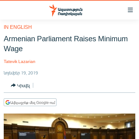
Մատչելիության
հղումներ
Անցնել
IN ENGLISH
հիմնական
ԱԶԱՏՈՒԹՅՈՒՆ TV
Armenian Parliament Raises Minimum
բովանդակությանը
ՀԱՅԱՍՏԱՆ
Անցնել
Wage
հիմնական
ՔԱՂԱՔԱԿԱՆ
մենյուին
Tatevik Lazarian
ԸՆՏՐՈՒԹՅՈՒՆՆԵՐ 2026
Որոնում
նոյեմբեր 19, 2019
ԻՐԱՎՈՒՆՔ
Կիսվել
ՀԱՍԱՐԱԿՈՒԹՅՈՒՆ
ՏՆՏԵՍՈՒԹՅՈՒՆ
Ավելացրեք մեզ Google-ում
ՂԱՐԱԲԱՂ
ՊԱՏԵՐԱԶՄԻ 6 ՇԱԲԱԹՆԵՐԸ
ՏԱՐԱԾԱՇՐՋԱՆ