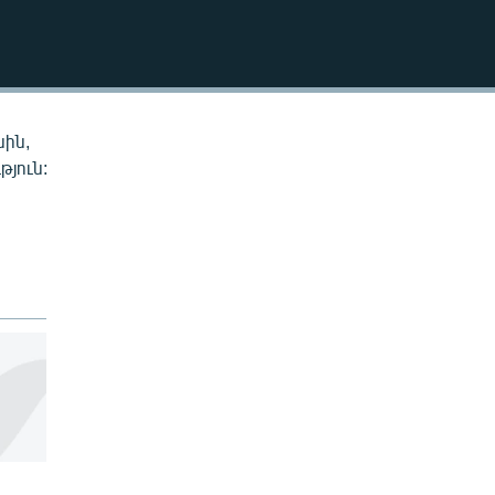
EMBED
սին,
թյուն: