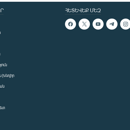
Ր
ՀԵՏԵՎԵՔ ՄԵԶ
ն
ն
յուն
 խնդիր
ան
նետ