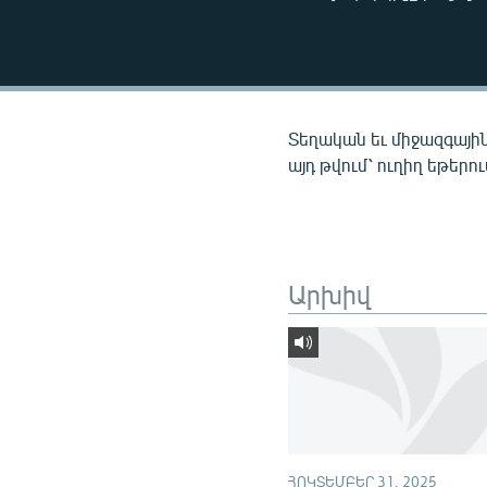
ՄԻՋԱԶԳԱՅԻՆ
ՄՇԱԿՈՒՅԹ
ՍՊՈՐՏ
ՄԵԿՆԱԲԱՆՈՒԹՅՈՒՆ
Տեղական եւ միջազգային
ՏՏ ԵՒ ԻՆՏԵՐՆԵՏ
այդ թվում՝ ուղիղ եթերո
ԿՈՐՈՆԱՎԻՐՈՒՍ
ԱՐԽԻՎ
ՏԵՍԱՆՅՈՒԹԵՐ
Արխիվ
ԲԱՆԱՎԵՃ
ՁԳՏԵԼՈՎ ԼԱՎԱԳՈՒՅՆԻՆ
ՓՈԴՔԱՍԹ
ՀՈԿՏԵՄԲԵՐ 31, 2025