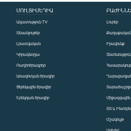
ՄՈՒԼՏԻՄԵԴԻԱ
ԲԱԺԻՆՆԵ
Ազատություն TV
Լուրեր
Տեսանյութեր
Քաղաքակա
Լրատվական
Իրավունք
Կիրակնօրյա
Տնտեսությու
Ռադիոծրագրեր
Հասարակութ
Առավոտյան ծրագիր
Ղարաբաղյան
Ցերեկային ծրագիր
Տարածաշրջ
Հայերեն
Երեկոյան ծրագիր
Միջազգային
English
ՏՏ և Ինտեր
Русский
Մշակույթ
ՀԵՏԵՎԵՔ ՄԵԶ
Արխիվ