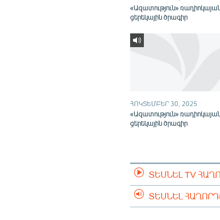
«Ազատություն» ռադիոկայա
ցերեկային ծրագիր
ՀՈԿՏԵՄԲԵՐ 30, 2025
«Ազատություն» ռադիոկայա
ցերեկային ծրագիր
ՏԵՍՆԵԼ TV ՀԱՂ
ՏԵՍՆԵԼ ՀԱՂՈՐ