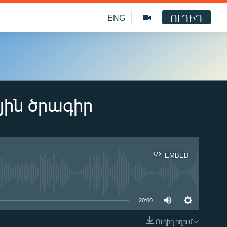
ՈՒՂԻՂ
ENG
յին ծրագիր
EMBED
ble
20:00
Ուղիղ հղում