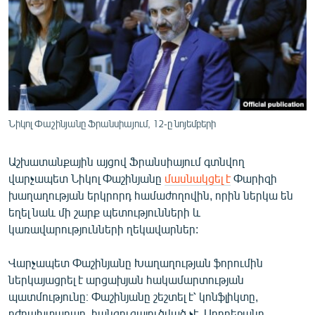
ՄԻՋԱԶԳԱՅԻՆ
ՄՇԱԿՈՒՅԹ
ՍՊՈՐՏ
ՄԵԿՆԱԲԱՆՈՒԹՅՈՒՆ
ՏՏ ԵՒ ԻՆՏԵՐՆԵՏ
Նիկոլ Փաշինյանը Ֆրանսիայում, 12-ը նոյեմբերի
ԿՈՐՈՆԱՎԻՐՈՒՍ
Աշխատանքային այցով Ֆրանսիայում գտնվող
ԱՐԽԻՎ
վարչապետ Նիկոլ Փաշինյանը
մասնակցել է
Փարիզի
ՏԵՍԱՆՅՈՒԹԵՐ
խաղաղության երկրորդ համաժողովին, որին ներկա են
եղել նաև մի շարք պետությունների և
ԲԱՆԱՎԵՃ
կառավարությունների ղեկավարներ:
ՁԳՏԵԼՈՎ ԼԱՎԱԳՈՒՅՆԻՆ
Վարչապետ Փաշինյանը Խաղաղության ֆորումին
ՓՈԴՔԱՍԹ
ներկայացրել է արցախյան հակամարտության
պատմությունը։ Փաշինյանը շեշտել է՝ կոնֆլիկտը,
Հայերեն
դժբախտաբար, հանգուցալուծված չէ, Ադրբեջանը