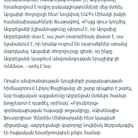
English
հրաժարվում է ուղիղ բանակցությունների մեջ մտնել
Արցախի ժողովրդի հետ՝ նույնիսկ ԵԱՀԿ Մինսկի խմբի
Русский
համանախագահների ձևաչափով. «Բայց մյուս կողմից
Ադրբեջանի իշխանությունը պնդում է, որ Արցախը
ՀԵՏԵՎԵՔ ՄԵԶ
Ադրբեջանի մաս է, սա շատ տարօրինակ փաստ է, սա
նշանակում է, որ նրանք ուզում են տարածքներ առանց
մարդկանց։ Արցախի ժողովուրդը գիտի, որ ինքը
Ադրբեջանի կազմում անվտանգության երաշխիք չի
ունենա», - ասել է նա:
«Ազատության» բոլոր կայքերը
Որպես անվտանգության երաշխիքի բացակայության
հիմնավորում Նիկոլ Փաշինյանը մի շարք դեպքեր է շարել,
երբ հայկական ազգանունը Ադրբեջան մտնելու համար
խոչընդոտ է դարձել, օրինակ՝ «Բլումբերգ»
գործակալության հայազգի թղթակիցը, «Արսենալի»
ֆուտբոլիստ Հենրիխ Մխիթարյանի հետ կապված
միջադեպը, ադրբեջանցի վարորդը նույնիսկ ձերբակալվել
էր հայկական երաժշտություն լսելու համար։