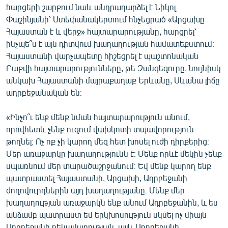
հարցերի շարքում նաև անդրադարձել է Նիկոլ
Փաշինյանի՝ Ստեփանակերտում հնչեցրած «Արցախը
Հայաստան է և վերջ» հայտարարությանը, հարցրել՝
ինչպե՞ս է այն դիտվում խաղաղության համատեքստում։
Հայաստանի վարչապետը հիշեցրել է պաշտոնական
Բաքվի հայտարարությունները, թե Զանգեզուրը, նույնիսկ
անկախ Հայաստանի մայրաքաղաք Երևանը, Սևանա լիճը
ադրբեջանական են։
«Ինչո՞ւ ենք մենք նման հայտարարություն անում,
որովհետև չենք ուզում վախկոտի տպավորություն
թողնել։ Ոչ ոք չի կարող մեզ հետ խոսել ուժի դիրքերից։
Մեր առաջարկը խաղաղությունն է։
Մենք որևէ մեկին չենք
սպառնում մեր տարածաշրջանում։ Եվ մենք կարող ենք
պատրաստել Հայաստանի, Արցախի, Ադրբեջանի
ժողովուրդներին այդ խաղաղությանը։ Մենք մեր
խաղաղության առաջարկն ենք անում Ադրբեջանին, և ես
անձամբ պատրաստ եմ երկխոսություն սկսել ոչ միայն
Ադրբեջանի ղեկավարության, այլև Ադրբեջանի