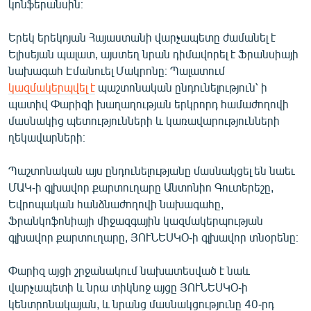
կոնֆերանսին։
Երեկ երեկոյան Հայաստանի վարչապետը ժամանել է
Ելիսեյան պալատ, այստեղ նրան դիմավորել է Ֆրանսիայի
նախագահ Էմանուել Մակրոնը։ Պալատում
կազմակերպվել է
պաշտոնական ընդունելություն՝ ի
պատիվ Փարիզի խաղաղության երկրորդ համաժողովի
մասնակից պետությունների և կառավարությունների
ղեկավարների։
Պաշտոնական այս ընդունելությանը մասնակցել են նաեւ
ՄԱԿ-ի գլխավոր քարտուղարը Անտոնիո Գուտերեշը,
Եվրոպական հանձնաժողովի նախագահը,
Ֆրանկոֆոնիայի միջազգային կազմակերպության
գլխավոր քարտուղարը, ՅՈՒՆԵՍԿՕ-ի գլխավոր տնօրենը։
Փարիզ այցի շրջանակում նախատեսված է նաև
վարչապետի և նրա տիկնոջ այցը ՅՈՒՆԵՍԿՕ-ի
կենտրոնակայան, և նրանց մասնակցությունը 40-րդ