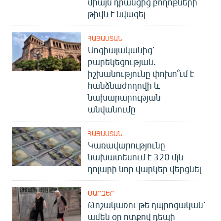
միայն դրանցից բողոքների
թիվն է նվազել
ՀԱՅԱՍՏԱՆ
Սոցիալականից՝
բարեկեցության.
իշխանությունը փոխո՞ւմ է
հանձնաժողովի և
նախարարության
անվանումը
ՀԱՅԱՍՏԱՆ
Կառավարությունը
նախատեսում է 320 մլն
դոլարի նոր վարկեր վերցնել
ՄԱՐԶԵՐ
Թոշակառու թե դպրոցական՝
ամեն օր ոտքով դեպի