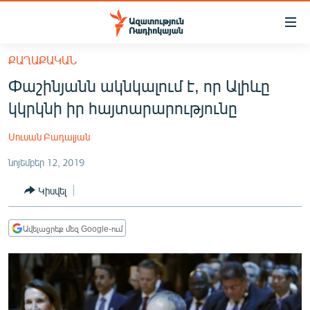
Մատչելիության
հղումներ
Անցնել
ՔԱՂԱՔԱԿԱՆ
հիմնական
ԱԶԱՏՈՒԹՅՈՒՆ TV
Փաշինյանն ակնկալում է, որ Ալիևը
բովանդակությանը
ՀԱՅԱՍՏԱՆ
Անցնել
կկրկնի իր հայտարարությունը
հիմնական
ՔԱՂԱՔԱԿԱՆ
մենյուին
Սուսան Բադալյան
ԸՆՏՐՈՒԹՅՈՒՆՆԵՐ 2026
Որոնում
նոյեմբեր 12, 2019
ԻՐԱՎՈՒՆՔ
Կիսվել
ՀԱՍԱՐԱԿՈՒԹՅՈՒՆ
ՏՆՏԵՍՈՒԹՅՈՒՆ
Ավելացրեք մեզ Google-ում
ՂԱՐԱԲԱՂ
ՊԱՏԵՐԱԶՄԻ 6 ՇԱԲԱԹՆԵՐԸ
ՏԱՐԱԾԱՇՐՋԱՆ