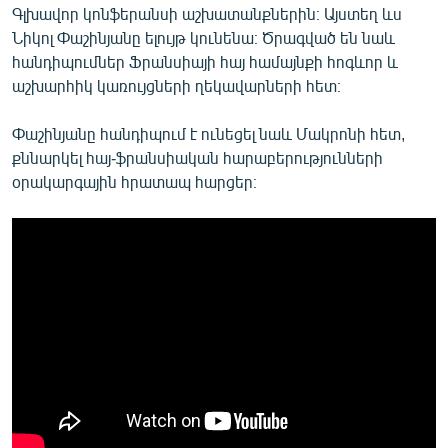
Գլխավոր կոնֆերանսի աշխատանքներին։ Այստեղ ևս
Նիկոլ Փաշինյանը ելույթ կունենա։ Ծրագված են նաև
հանդիպումներ Ֆրանսիայի հայ համայնքի հոգևոր և
աշխարհիկ կառույցների ղեկավարների հետ։
Փաշինյանը հանդիպում է ունեցել նաև Մակրոնի հետ,
քննարկել հայ-ֆրանսիական հարաբերությունների
օրակարգային հրատապ հարցեր։