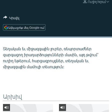
Ուղիղ հղում
ՄԻՋԱԶԳԱՅԻՆ
ՄՇԱԿՈՒՅԹ
Կիսվել
ՍՊՈՐՏ
Ավելացրեք մեզ Google-ում
ՄԵԿՆԱԲԱՆՈՒԹՅՈՒՆ
ՏՏ ԵՒ ԻՆՏԵՐՆԵՏ
Տեղական եւ միջազգային լուրեր, ռեպորտաժներ
ԿՈՐՈՆԱՎԻՐՈՒՍ
զարգացող իրադարձությունների մասին, այդ թվում՝
ԱՐԽԻՎ
ուղիղ եթերում, հարցազրույցներ, տեղական եւ
միջազգային մամուլի տեսություն:
ՏԵՍԱՆՅՈՒԹԵՐ
ԲԱՆԱՎԵՃ
ՁԳՏԵԼՈՎ ԼԱՎԱԳՈՒՅՆԻՆ
ՓՈԴՔԱՍԹ
Արխիվ
Հայերեն