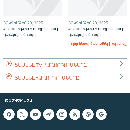
ՀՈԿՏԵՄԲԵՐ 29, 2025
ՀՈԿՏԵՄԲԵՐ 29, 2025
«Ազատություն» ռադիոկայանի
«Ազատություն» ռադիոկայանի
ցերեկային ծրագիր
ցերեկային ծրագիր
Բոլոր հեռարձակումների արխիվը
ՏԵՍՆԵԼ TV ՀԱՂՈՐԴՈՒՄՆԵՐԸ
ՏԵՍՆԵԼ ՀԱՂՈՐԴՈՒՄՆԵՐԸ
ՀԵՏԵՎԵՔ ՄԵԶ