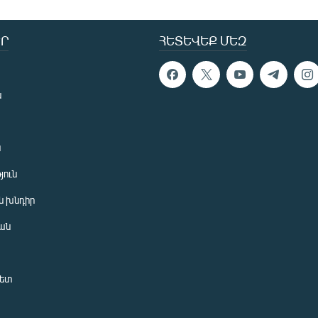
Ր
ՀԵՏԵՎԵՔ ՄԵԶ
ն
ն
յուն
 խնդիր
ան
նետ