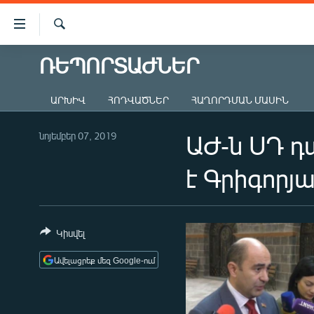
Մատչելիության
հղումներ
Որոնում
Անցնել
ՌԵՊՈՐՏԱԺՆԵՐ
ԱԶԱՏՈՒԹՅՈՒՆ TV
հիմնական
բովանդակությանը
ՀԱՅԱՍՏԱՆ
ԱՐԽԻՎ
ՀՈԴՎԱԾՆԵՐ
ՀԱՂՈՐԴՄԱՆ ՄԱՍԻՆ
Անցնել
ՔԱՂԱՔԱԿԱՆ
հիմնական
մենյուին
նոյեմբեր 07, 2019
ԱԺ-ն ՍԴ դ
ԸՆՏՐՈՒԹՅՈՒՆՆԵՐ 2026
Որոնում
ԻՐԱՎՈՒՆՔ
է Գրիգորյ
ՀԱՍԱՐԱԿՈՒԹՅՈՒՆ
ՏՆՏԵՍՈՒԹՅՈՒՆ
Կիսվել
ՂԱՐԱԲԱՂ
Ավելացրեք մեզ Google-ում
ՊԱՏԵՐԱԶՄԻ 6 ՇԱԲԱԹՆԵՐԸ
ՏԱՐԱԾԱՇՐՋԱՆ