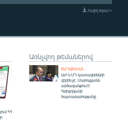
Ուղիղ հղում
EMBED
Առնչվող թեմաներով
ՔԱՂԱՔԱԿԱՆ
ԱԺ-ն ՍԴ դատավորների
գերին չէ․ Մարուքյանն
արձագանքում է
Գրիգորյանի
հայտարարությանը
ում ՀՀ
ր