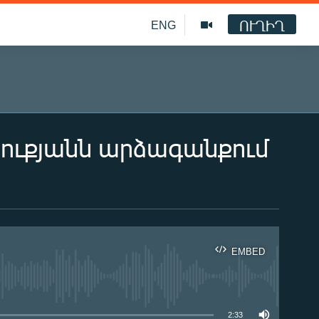
ՈՒՂԻՂ
ENG
րուքյանն արձագանքում
EMBED
ble
2:33