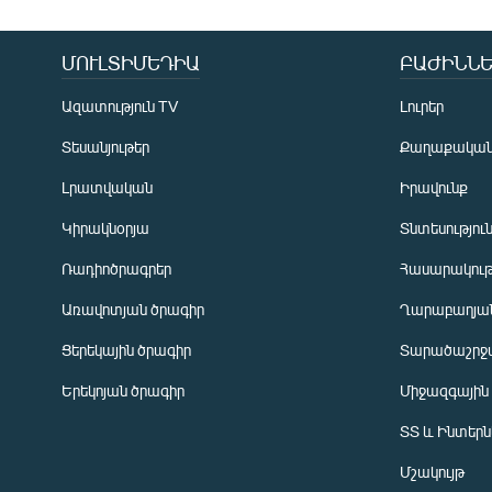
ՄՈՒԼՏԻՄԵԴԻԱ
ԲԱԺԻՆՆԵ
Ազատություն TV
Լուրեր
Տեսանյութեր
Քաղաքակա
Լրատվական
Իրավունք
Կիրակնօրյա
Տնտեսությու
Ռադիոծրագրեր
Հասարակութ
Առավոտյան ծրագիր
Ղարաբաղյան
Ցերեկային ծրագիր
Տարածաշրջ
Հայերեն
Երեկոյան ծրագիր
Միջազգային
English
ՏՏ և Ինտեր
Русский
Մշակույթ