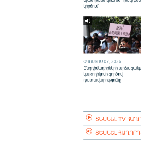
կիրճում
ՕԳՈՍՏՈՍ 07, 2026
Ընդդիմադիրների արձագան
կաթողիկոսի գործով
դատավարությունը
ՏԵՍՆԵԼ TV ՀԱՂ
ՏԵՍՆԵԼ ՀԱՂՈՐ