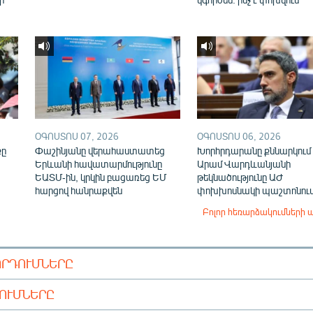
ՕԳՈՍՏՈՍ 07, 2026
ՕԳՈՍՏՈՍ 06, 2026
քը
Փաշինյանը վերահաստատեց
Խորհրդարանը քննարկում 
Երևանի հավատարմությունը
Արամ Վարդևանյանի
ԵԱՏՄ-ին, կրկին բացառեց ԵՄ
թեկնածությունը ԱԺ
հարցով հանրաքվեն
փոխխոսնակի պաշտոնու
Բոլոր հեռարձակումների 
ՈՐԴՈՒՄՆԵՐԸ
ԴՈՒՄՆԵՐԸ