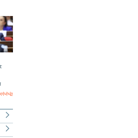
է
մ
արխիվը