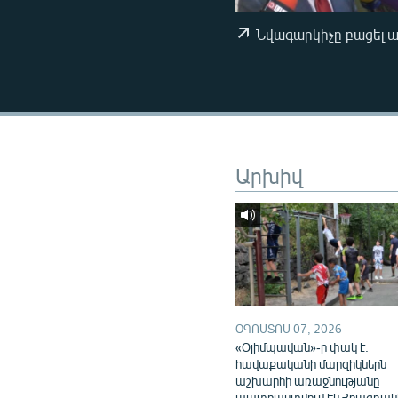
ՄԻՋԱԶԳԱՅԻՆ
ՄՇԱԿՈՒՅԹ
Նվագարկիչը բացել 
ՍՊՈՐՏ
ՄԵԿՆԱԲԱՆՈՒԹՅՈՒՆ
ՏՏ ԵՒ ԻՆՏԵՐՆԵՏ
ԿՈՐՈՆԱՎԻՐՈՒՍ
Արխիվ
ԱՐԽԻՎ
ՏԵՍԱՆՅՈՒԹԵՐ
ԲԱՆԱՎԵՃ
ՁԳՏԵԼՈՎ ԼԱՎԱԳՈՒՅՆԻՆ
ՓՈԴՔԱՍԹ
ՕԳՈՍՏՈՍ 07, 2026
«Օլիմպավան»-ը փակ է.
հավաքականի մարզիկներն
աշխարհի առաջնությանը
պատրաստվում են Հրազդան