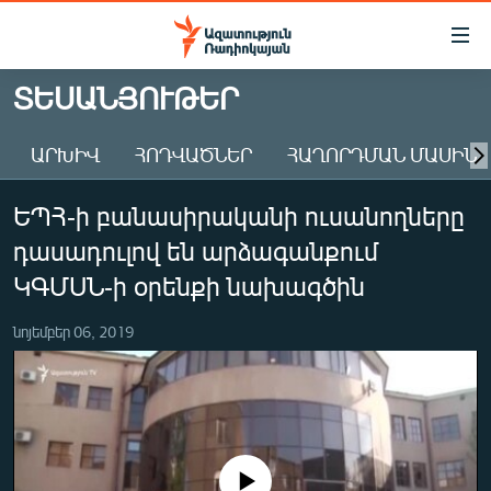
Մատչելիության
հղումներ
Անցնել
ՏԵՍԱՆՅՈՒԹԵՐ
հիմնական
ԱԶԱՏՈՒԹՅՈՒՆ TV
բովանդակությանը
ԱՐԽԻՎ
ՀՈԴՎԱԾՆԵՐ
ՀԱՂՈՐԴՄԱՆ ՄԱՍԻՆ
ՀԱՅԱՍՏԱՆ
Անցնել
հիմնական
ՔԱՂԱՔԱԿԱՆ
ԵՊՀ-ի բանասիրականի ուսանողները
մենյուին
ԸՆՏՐՈՒԹՅՈՒՆՆԵՐ 2026
Որոնում
դասադուլով են արձագանքում
ԻՐԱՎՈՒՆՔ
ԿԳՄՍՆ-ի օրենքի նախագծին
ՀԱՍԱՐԱԿՈՒԹՅՈՒՆ
նոյեմբեր 06, 2019
ՏՆՏԵՍՈՒԹՅՈՒՆ
ՂԱՐԱԲԱՂ
ՊԱՏԵՐԱԶՄԻ 6 ՇԱԲԱԹՆԵՐԸ
ՏԱՐԱԾԱՇՐՋԱՆ
No media source currently available