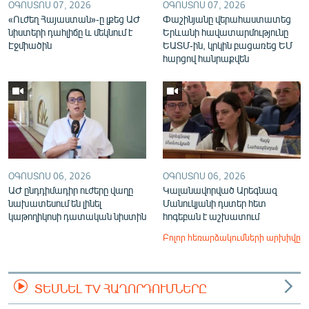
ՕԳՈՍՏՈՍ 07, 2026
ՕԳՈՍՏՈՍ 07, 2026
«Ուժեղ Հայաստան»-ը լքեց ԱԺ
Փաշինյանը վերահաստատեց
նիստերի դահլիճը և մեկնում է
Երևանի հավատարմությունը
Էջմիածին
ԵԱՏՄ-ին, կրկին բացառեց ԵՄ
հարցով հանրաքվեն
ՕԳՈՍՏՈՍ 06, 2026
ՕԳՈՍՏՈՍ 06, 2026
ԱԺ ընդդիմադիր ուժերը վաղը
Կալանավորված Արեգնազ
նախատեսում են լինել
Մանուկյանի դստեր հետ
կաթողիկոսի դատական նիստին
հոգեբան է աշխատում
Բոլոր հեռարձակումների արխիվը
ՏԵՍՆԵԼ TV ՀԱՂՈՐԴՈՒՄՆԵՐԸ