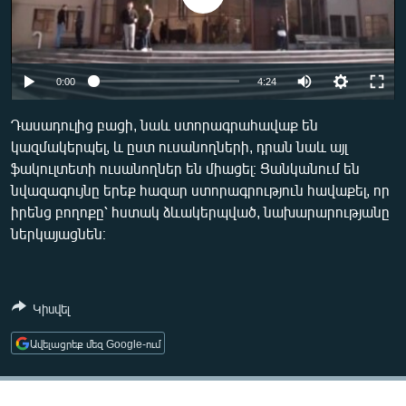
ՄԻՋԱԶԳԱՅԻՆ
ՄՇԱԿՈՒՅԹ
ՍՊՈՐՏ
0:00
4:24
ՄԵԿՆԱԲԱՆՈՒԹՅՈՒՆ
Դասադուլից բացի, նաև ստորագրահավաք են
ՏՏ ԵՒ ԻՆՏԵՐՆԵՏ
կազմակերպել, և ըստ ուսանողների, դրան նաև այլ
ֆակուլտետի ուսանողներ են միացել։ Ցանկանում են
ԿՈՐՈՆԱՎԻՐՈՒՍ
նվազագույնը երեք հազար ստորագրություն հավաքել, որ
ԱՐԽԻՎ
իրենց բողոքը՝ հստակ ձևակերպված, նախարարությանը
ներկայացնեն։
ՏԵՍԱՆՅՈՒԹԵՐ
ԲԱՆԱՎԵՃ
ՁԳՏԵԼՈՎ ԼԱՎԱԳՈՒՅՆԻՆ
Կիսվել
ՓՈԴՔԱՍԹ
Ավելացրեք մեզ Google-ում
Հայերեն