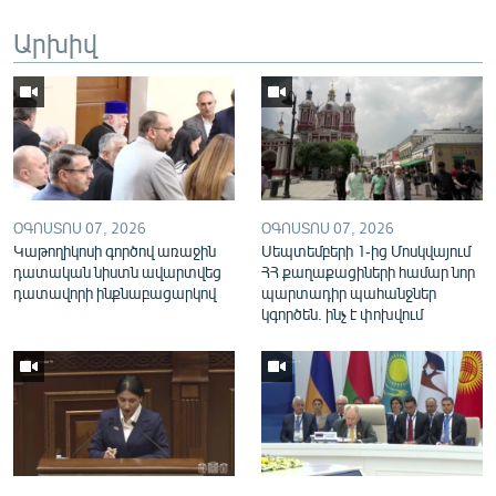
English
Արխիվ
Русский
ՀԵՏԵՎԵՔ ՄԵԶ
ՕԳՈՍՏՈՍ 07, 2026
ՕԳՈՍՏՈՍ 07, 2026
Կաթողիկոսի գործով առաջին
Սեպտեմբերի 1-ից Մոսկվայում
«Ազատության» բոլոր կայքերը
դատական նիստն ավարտվեց
ՀՀ քաղաքացիների համար նոր
դատավորի ինքնաբացարկով
պարտադիր պահանջներ
կգործեն. ինչ է փոխվում