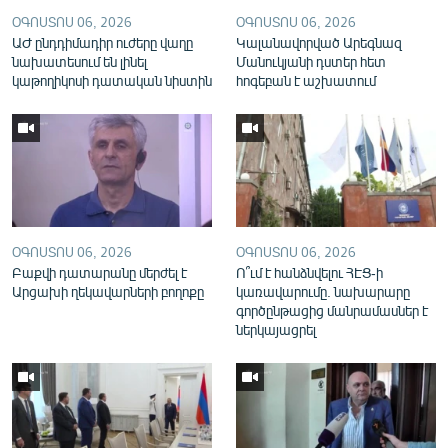
English
ՕԳՈՍՏՈՍ 06, 2026
ՕԳՈՍՏՈՍ 06, 2026
ԱԺ ընդդիմադիր ուժերը վաղը
Կալանավորված Արեգնազ
Русский
նախատեսում են լինել
Մանուկյանի դստեր հետ
կաթողիկոսի դատական նիստին
հոգեբան է աշխատում
ՀԵՏԵՎԵՔ ՄԵԶ
«Ազատության» բոլոր կայքերը
ՕԳՈՍՏՈՍ 06, 2026
ՕԳՈՍՏՈՍ 06, 2026
Բաքվի դատարանը մերժել է
Ո՞ւմ է հանձնվելու ՀԷՑ-ի
Արցախի ղեկավարների բողոքը
կառավարումը. նախարարը
գործընթացից մանրամասներ է
ներկայացրել