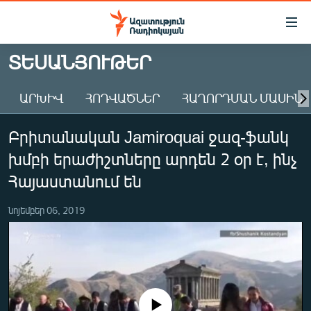
Մատչելիության
հղումներ
Անցնել
ՏԵՍԱՆՅՈՒԹԵՐ
հիմնական
ԱԶԱՏՈՒԹՅՈՒՆ TV
բովանդակությանը
ԱՐԽԻՎ
ՀՈԴՎԱԾՆԵՐ
ՀԱՂՈՐԴՄԱՆ ՄԱՍԻՆ
ՀԱՅԱՍՏԱՆ
Անցնել
հիմնական
ՔԱՂԱՔԱԿԱՆ
Բրիտանական Jamiroquai ջազ-ֆանկ
մենյուին
ԸՆՏՐՈՒԹՅՈՒՆՆԵՐ 2026
Որոնում
խմբի երաժիշտները արդեն 2 օր է, ինչ
ԻՐԱՎՈՒՆՔ
Հայաստանում են
ՀԱՍԱՐԱԿՈՒԹՅՈՒՆ
նոյեմբեր 06, 2019
ՏՆՏԵՍՈՒԹՅՈՒՆ
ՂԱՐԱԲԱՂ
ՊԱՏԵՐԱԶՄԻ 6 ՇԱԲԱԹՆԵՐԸ
ՏԱՐԱԾԱՇՐՋԱՆ
No media source currently available