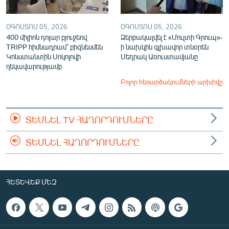
ՕԳՈՍՏՈՍ 05, 2026
ՕԳՈՍՏՈՍ 05, 2026
400 միլիոն դոլար բյուջեով
Ձերբակալվել է «Մուլտի Գրուպ»-
TRIPP հիմնադրամ՝ բիզնեսմեն
ի նախկին գլխավոր տնօրեն
Կոնստանտին Սոկոլովի
Սեդրակ Առուստամյանը
ղեկավարությամբ
Բոլոր հեռարձակումների արխիվը
ՏԵՍՆԵԼ TV ՀԱՂՈՐԴՈՒՄՆԵՐԸ
ՏԵՍՆԵԼ ՀԱՂՈՐԴՈՒՄՆԵՐԸ
ՀԵՏԵՎԵՔ ՄԵԶ