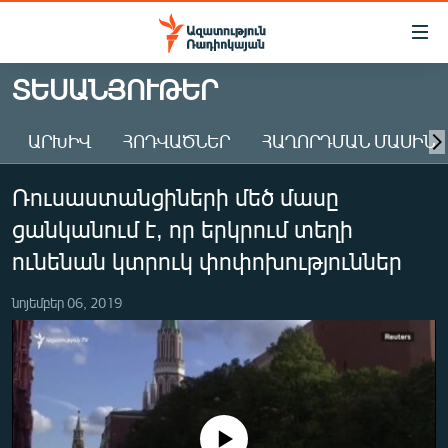
Մատչելիության
հղումներ
Անցնել
ՏԵՍԱՆՅՈՒԹԵՐ
հիմնական
ԱԶԱՏՈՒԹՅՈՒՆ TV
բովանդակությանը
ԱՐԽԻՎ
ՀՈԴՎԱԾՆԵՐ
ՀԱՂՈՐԴՄԱՆ ՄԱՍԻՆ
ՀԱՅԱՍՏԱՆ
Անցնել
հիմնական
ՔԱՂԱՔԱԿԱՆ
Ռուսաստանցիների մեծ մասը
մենյուին
ԸՆՏՐՈՒԹՅՈՒՆՆԵՐ 2026
Որոնում
ցանկանում է, որ երկրում տեղի
ԻՐԱՎՈՒՆՔ
ունենան կտրուկ փոփոխություններ
ՀԱՍԱՐԱԿՈՒԹՅՈՒՆ
նոյեմբեր 06, 2019
ՏՆՏԵՍՈՒԹՅՈՒՆ
ՂԱՐԱԲԱՂ
ՊԱՏԵՐԱԶՄԻ 6 ՇԱԲԱԹՆԵՐԸ
ՏԱՐԱԾԱՇՐՋԱՆ
No media source currently available