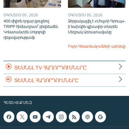
ՕԳՈՍՏՈՍ 05, 2026
ՕԳՈՍՏՈՍ 05, 2026
400 միլիոն դոլար բյուջեով
Ձերբակալվել է «Մուլտի Գրուպ»-
TRIPP հիմնադրամ՝ բիզնեսմեն
ի նախկին գլխավոր տնօրեն
Կոնստանտին Սոկոլովի
Սեդրակ Առուստամյանը
ղեկավարությամբ
Բոլոր հեռարձակումների արխիվը
ՏԵՍՆԵԼ TV ՀԱՂՈՐԴՈՒՄՆԵՐԸ
ՏԵՍՆԵԼ ՀԱՂՈՐԴՈՒՄՆԵՐԸ
ՀԵՏԵՎԵՔ ՄԵԶ