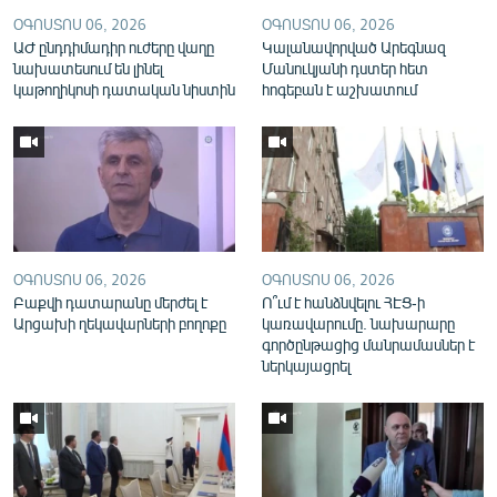
English
ՕԳՈՍՏՈՍ 06, 2026
ՕԳՈՍՏՈՍ 06, 2026
ԱԺ ընդդիմադիր ուժերը վաղը
Կալանավորված Արեգնազ
Русский
նախատեսում են լինել
Մանուկյանի դստեր հետ
կաթողիկոսի դատական նիստին
հոգեբան է աշխատում
ՀԵՏԵՎԵՔ ՄԵԶ
«Ազատության» բոլոր կայքերը
ՕԳՈՍՏՈՍ 06, 2026
ՕԳՈՍՏՈՍ 06, 2026
Բաքվի դատարանը մերժել է
Ո՞ւմ է հանձնվելու ՀԷՑ-ի
Արցախի ղեկավարների բողոքը
կառավարումը. նախարարը
գործընթացից մանրամասներ է
ներկայացրել