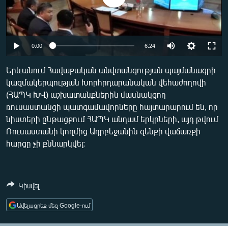
ՄԻՋԱԶԳԱՅԻՆ
ՄՇԱԿՈՒՅԹ
ՍՊՈՐՏ
0:00
6:24
ՄԵԿՆԱԲԱՆՈՒԹՅՈՒՆ
Երևանում Հավաքական անվտանգության պայմանագրի
ՏՏ ԵՒ ԻՆՏԵՐՆԵՏ
կազմակերպության Խորհրդարանական վեհաժողովի
(ՀԱՊԿ ԽՎ) աշխատանքներին մասնակցող
ԿՈՐՈՆԱՎԻՐՈՒՍ
ռուսաստանցի պատգամավորները հայտարարում են, որ
ԱՐԽԻՎ
նիստերի ընթացքում ՀԱՊԿ անդամ երկրների, այդ թվում
Ռուսաստանի կողմից Ադրբեջանին զենքի վաճառքի
ՏԵՍԱՆՅՈՒԹԵՐ
հարցը չի քննարկվել:
ԲԱՆԱՎԵՃ
ՁԳՏԵԼՈՎ ԼԱՎԱԳՈՒՅՆԻՆ
Կիսվել
ՓՈԴՔԱՍԹ
Ավելացրեք մեզ Google-ում
Հայերեն