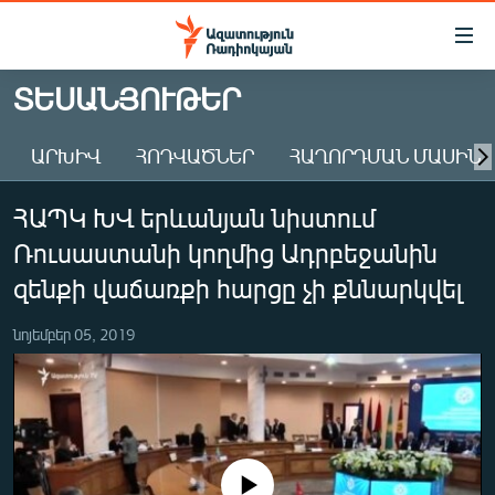
Մատչելիության
հղումներ
Անցնել
ՏԵՍԱՆՅՈՒԹԵՐ
հիմնական
ԱԶԱՏՈՒԹՅՈՒՆ TV
բովանդակությանը
ԱՐԽԻՎ
ՀՈԴՎԱԾՆԵՐ
ՀԱՂՈՐԴՄԱՆ ՄԱՍԻՆ
ՀԱՅԱՍՏԱՆ
Անցնել
հիմնական
ՔԱՂԱՔԱԿԱՆ
ՀԱՊԿ ԽՎ երևանյան նիստում
մենյուին
ԸՆՏՐՈՒԹՅՈՒՆՆԵՐ 2026
Որոնում
Ռուսաստանի կողմից Ադրբեջանին
ԻՐԱՎՈՒՆՔ
զենքի վաճառքի հարցը չի քննարկվել
ՀԱՍԱՐԱԿՈՒԹՅՈՒՆ
նոյեմբեր 05, 2019
ՏՆՏԵՍՈՒԹՅՈՒՆ
ՂԱՐԱԲԱՂ
ՊԱՏԵՐԱԶՄԻ 6 ՇԱԲԱԹՆԵՐԸ
ՏԱՐԱԾԱՇՐՋԱՆ
No media source currently available