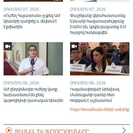
ՕԳՈՍՏՈՍ 07, 2026
ՕԳՈՍՏՈՍ 07, 2026
«Ուժեղ Հայաստան»-ը լքեց ԱԺ
Փաշինյանը վերահաստատեց
նիստերի դահլիճը և մեկնում է
Երևանի հավատարմությունը
Էջմիածին
ԵԱՏՄ-ին, կրկին բացառեց ԵՄ
հարցով հանրաքվեն
ՕԳՈՍՏՈՍ 06, 2026
ՕԳՈՍՏՈՍ 06, 2026
ԱԺ ընդդիմադիր ուժերը վաղը
Կալանավորված Արեգնազ
նախատեսում են լինել
Մանուկյանի դստեր հետ
կաթողիկոսի դատական նիստին
հոգեբան է աշխատում
Բոլոր հեռարձակումների արխիվը
ՏԵՍՆԵԼ TV ՀԱՂՈՐԴՈՒՄՆԵՐԸ