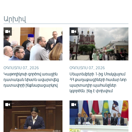
English
Русский
Արխիվ
ՀԵՏԵՎԵՔ ՄԵԶ
ՕԳՈՍՏՈՍ 07, 2026
ՕԳՈՍՏՈՍ 07, 2026
«Ազատության» բոլոր կայքերը
Կաթողիկոսի գործով առաջին
Սեպտեմբերի 1-ից Մոսկվայում
դատական նիստն ավարտվեց
ՀՀ քաղաքացիների համար նոր
դատավորի ինքնաբացարկով
պարտադիր պահանջներ
կգործեն. ինչ է փոխվում