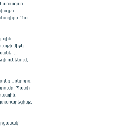
ա նախագահ
ավազքը
մանագիրը: Դա
կային
ուտքի միջև
անել է.
ղի ունենում,
որդեց Երկրորդ
րումը: Պատի
ոպային,
այտարարեցինք,
մրցանակ՝