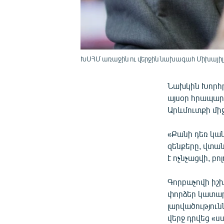
ԽՍՀՄ առաջին ու վերջին նախագահ Միխայիլ
Նախկին Խորհր
այսօր հրապար
Արևմուտքի միջ
«Քանի դեռ կան
զենքերը, վտան
է ոչնչացվի, բո
Գորբաչովի իշ
փորձեր կատարե
լարվածություն
վերջ դրվեց «ս