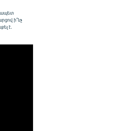
րչապետ
րցով ի՞նչ
ել է.