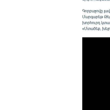
Գորբաչովը լա
Մարգարեթ Թեթչ
խորհուրդ կտա
«Մտածեք, խելո