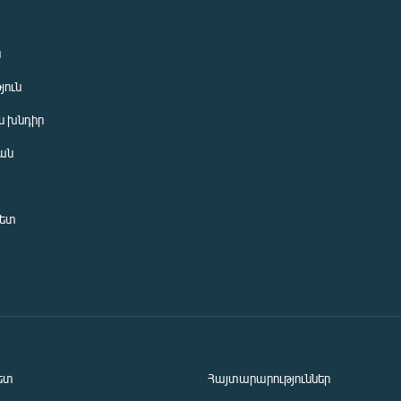
ն
յուն
 խնդիր
ան
նետ
ետ
Հայտարարություններ