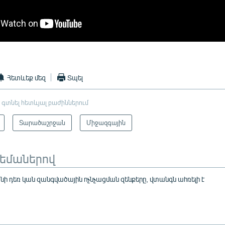
Հետևեք մեզ
Տպել
 գտնել հետևյալ բաժիններում
Տարածաշրջան
Միջազգային
թեմաներով
նի դեռ կան զանգվածային ոչնչացման զենքերը, վտանգն ահռելի է