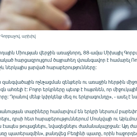
 Գորբաչով, արխիվ
դային Միության վերջին առաջնորդ, 88-ամյա Միխայիլ Գորբ
ակած հարցազրույցում ծայրահեղ վտանգավոր է համարել Ռ
և ներկայիս լարված հարաբերությունները:
 զանգվածային ոչնչացման զենքերն ու առաջին հերթին միջո
գն ահռելի է: Բոլոր երկրները պետք է հայտնեն, որ միջուկայ
լորը: Դրանով մենք կփրկենք մեզ ու երկրագունդը», - ասել է ն
խանության տարիները համարվում են երկրի ներսում բարեփ
լու, դրսի հետ հարաբերություններում Մոսկվայի ու Արևմո
ն էապես թուլացնելու, նվազեցնելու ժամանակաշրջան: Այդ ժա
առը պատերազմին», քանդվեց Բեռլինի պատը, որին հաջորդե