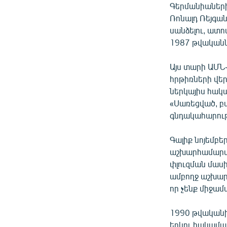
Գերմանիաների
Ռոնալդ Ռեյգա
սանձելու, ատո
1987 թվականն
Այս տարի ԱՄՆ-
հրթիռների վե
ներկայիս հակա
«Սառեցված, բա
գնդակահարությ
Գալիք նոյեմբե
աշխարհամարտ
փլուզման մասի
ամբողջ աշխարհ
որ չենք միջամտի
1990 թվականին
երկու հակամա