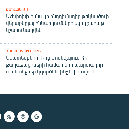
ՔԱՂԱՔԱԿԱՆ
ԱԺ փոխխոսնակի ընդդիմադիր թեկնածուի
վերաբերյալ քննարկումները եկող շաբաթ
կշարունակվեն
ՀԱՍԱՐԱԿՈՒԹՅՈՒՆ
Սեպտեմբերի 1-ից Մոսկվայում ՀՀ
քաղաքացիների համար նոր պարտադիր
պահանջներ կգործեն. ինչ է փոխվում