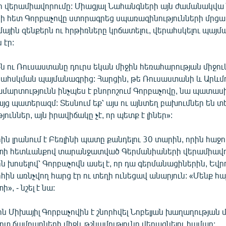
 վերամիավորումը: Միացյալ Նահանգների այն ժամանակվ
նի հետ Գորբաչովը ստորագրեց սպառազինությունների մրց
մային զենքերն ու հրթիռները կրճատելու, վերահսկելու պայ
 էր:
ն ու Ռուսաստանը դուրս եկան միջին հեռահարության միջու
րահսկման պայմանագրից: Հարցին, թե Ռուսաստանի և Արևմ
մարտությունն ինչպես է բնորոշում Գորբաչովը, նա պատասխ
յց պատերազմ: Տեսնում եք՝ այս ու այնտեղ բախումներ են տե
ուններ, այն իրավիճակը չէ, որ պետք է լիներ»:
րին լրանում է Բեռլինի պատը քանդելու 30 տարին, որին հաջ
ի հետևանքով տարանջատված Գերմանիաների վերամիավո
ն խոսելով՝ Գորբաչովն ասել է, որ դա գերմանացիներին, Եվր
ին առնչվող հարց էր ու տեղի ունեցավ անարյուն: «Մենք հ
», - նշել է նա:
 Միխայիլ Գորբաչովին է շնորհվել Նոբելյան խաղաղության 
րտ ճամբարների միջև թշնամությունը վերացնելու համար: