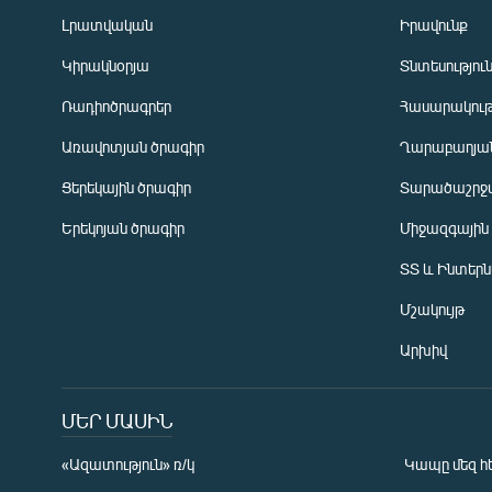
Լրատվական
Իրավունք
Կիրակնօրյա
Տնտեսությու
Ռադիոծրագրեր
Հասարակութ
Առավոտյան ծրագիր
Ղարաբաղյան
Ցերեկային ծրագիր
Տարածաշրջ
Հայերեն
Երեկոյան ծրագիր
Միջազգային
English
ՏՏ և Ինտեր
Русский
Մշակույթ
ՀԵՏԵՎԵՔ ՄԵԶ
Արխիվ
ՄԵՐ ՄԱՍԻՆ
«Ազատություն» ռ/կ
Կապը մեզ հ