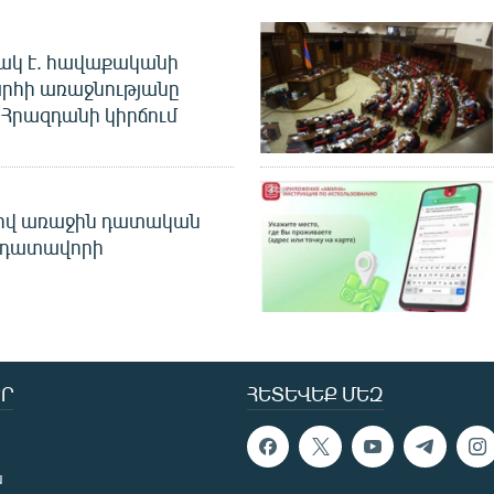
ակ է. հավաքականի
րհի առաջնությանը
Հրազդանի կիրճում
ծով առաջին դատական
 դատավորի
Ր
ՀԵՏԵՎԵՔ ՄԵԶ
ն