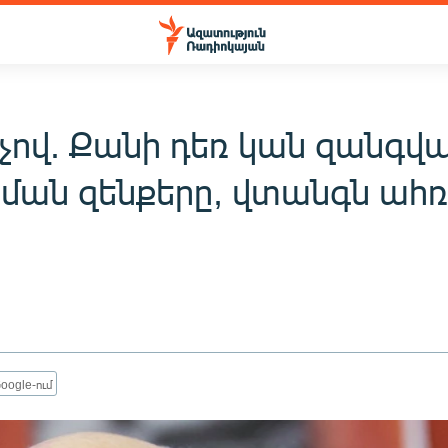
չով. Քանի դեռ կան զանգվ
ման զենքերը, վտանգն ահռե
oogle-ում