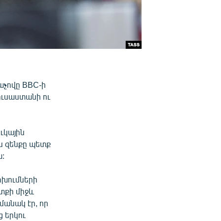
աչովը BBC-ի
ուսաստանի ու
ւկային
ին զենքը պետք
ա:
ոխումների
ւտքի միջև
մանակ էր, որ
ց երկու