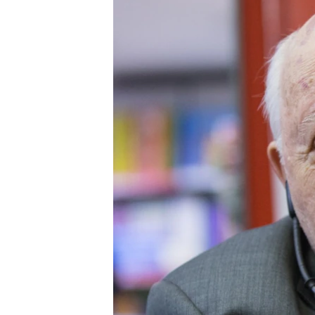
ՄԻՋԱԶԳԱՅԻՆ
ՄՇԱԿՈՒՅԹ
ՍՊՈՐՏ
ՄԵԿՆԱԲԱՆՈՒԹՅՈՒՆ
ՏՏ ԵՒ ԻՆՏԵՐՆԵՏ
ԿՈՐՈՆԱՎԻՐՈՒՍ
ԱՐԽԻՎ
ՏԵՍԱՆՅՈՒԹԵՐ
ԲԱՆԱՎԵՃ
ՁԳՏԵԼՈՎ ԼԱՎԱԳՈՒՅՆԻՆ
ՓՈԴՔԱՍԹ