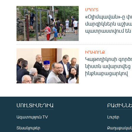
ՍՊՈՐՏ
«Օլիմպավան»-ը փ
մարզիկներն աշխա
պատրաստվում են 
ԻՐԱՎՈՒՆՔ
Կաթողիկոսի գոր
նիստն ավարտվեց
ինքնաբացարկով
ՄՈՒԼՏԻՄԵԴԻԱ
ԲԱԺԻՆՆԵ
Ազատություն TV
Լուրեր
Տեսանյութեր
Քաղաքակա