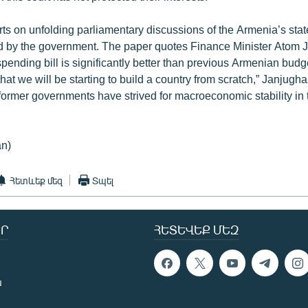
ts on unfolding parliamentary discussions of the Armenia’s stat
ed by the government. The paper quotes Finance Minister Atom 
spending bill is significantly better than previous Armenian budge
at we will be starting to build a country from scratch,” Janjugh
former governments have strived for macroeconomic stability in 
an)
Հետևեք մեզ
Տպել
Ր
ՀԵՏԵՎԵՔ ՄԵԶ
ն