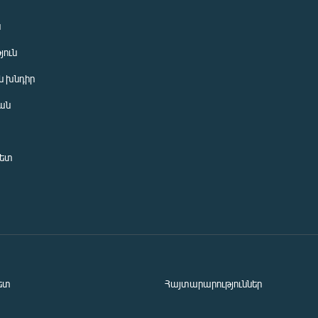
ն
յուն
 խնդիր
ան
նետ
ետ
Հայտարարություններ