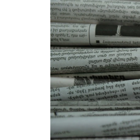
ՄԻՋԱԶԳԱՅԻՆ
ՄՇԱԿՈՒՅԹ
ՍՊՈՐՏ
ՄԵԿՆԱԲԱՆՈՒԹՅՈՒՆ
ՏՏ ԵՒ ԻՆՏԵՐՆԵՏ
ԿՈՐՈՆԱՎԻՐՈՒՍ
ԱՐԽԻՎ
ՏԵՍԱՆՅՈՒԹԵՐ
ԲԱՆԱՎԵՃ
ՁԳՏԵԼՈՎ ԼԱՎԱԳՈՒՅՆԻՆ
ՓՈԴՔԱՍԹ