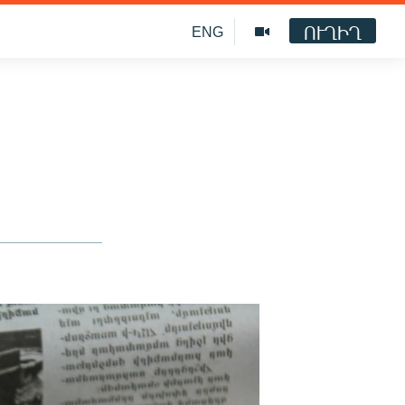
ՈՒՂԻՂ
ENG