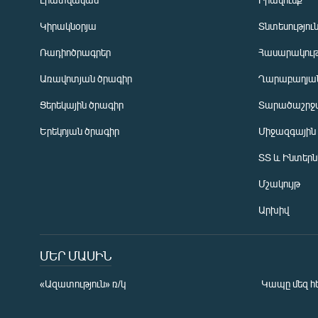
Կիրակնօրյա
Տնտեսությու
Ռադիոծրագրեր
Հասարակութ
Առավոտյան ծրագիր
Ղարաբաղյան
Ցերեկային ծրագիր
Տարածաշրջ
Հայերեն
Երեկոյան ծրագիր
Միջազգային
English
ՏՏ և Ինտեր
Русский
Մշակույթ
ՀԵՏԵՎԵՔ ՄԵԶ
Արխիվ
ՄԵՐ ՄԱՍԻՆ
«Ազատություն» ռ/կ
Կապը մեզ հ
«Ազատության» բոլոր կայքերը