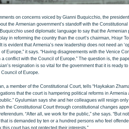
ents on concerns voiced by Gianni Buquicchio, the president 
ut the Armenian government’s standoff with the Constitutional
 Buquicchio used diplomatic language to say that the Armenian
 play in reforming the country than the court’s chairman, Hrayr 
“It is evident that Armenia’s new leadership does not need an ‘op
l of Europe,” it says. “Having disagreements with the Venice C
 a conflict with the Council of Europe.” The question is, the pap
n’s resignation is so vital for the government that it is ready to
 Council of Europe.
n, a member of the Constitutional Court, tells “Haykakan Zhama
ations that the court is hampering political reforms in Armenia 
ublic.” Gyulumian says she and her colleagues will resign only 
lish the Constitutional Court through constitutional changes app
eferendum. “After all, we work for the public,” she says. “But no
if that is demanded by ten or a hundred persons who feel offend
 this court has not protected their interests.”