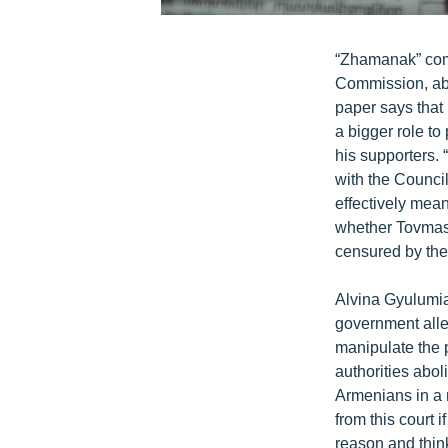
“Zhamanak” comm
Commission, abo
paper says that
a bigger role to
his supporters. 
with the Counci
effectively mean
whether Tovmasia
censured by the
Alvina Gyulumia
government alleg
manipulate the p
authorities abo
Armenians in a r
from this court 
reason and think