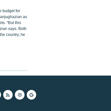
e budget for
Janjughazian as
ts. “But this
azian says. Both
the country, he