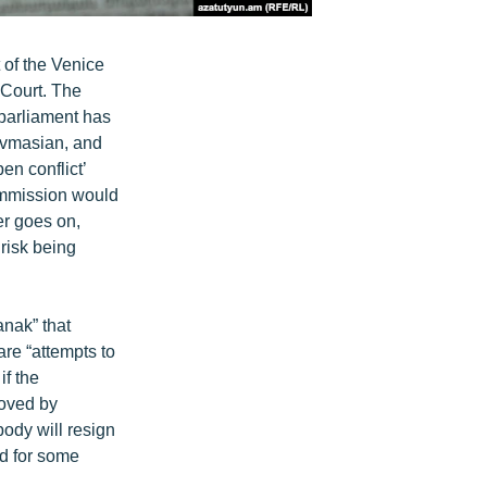
of the Venice
 Court. The
 parliament has
Tovmasian, and
en conflict’
ommission would
er goes on,
 risk being
nak” that
are “attempts to
if the
roved by
body will resign
ed for some