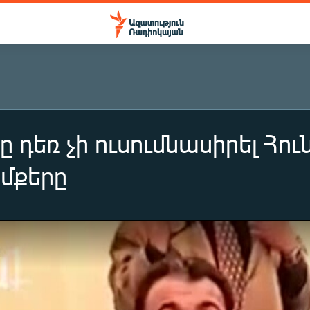
դեռ չի ուսումնասիրել Հու
իմքերը