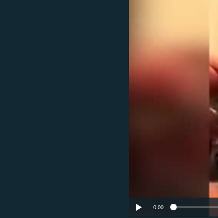
ՄԻՋԱԶԳԱՅԻՆ
ՄՇԱԿՈՒՅԹ
ՍՊՈՐՏ
ՄԵԿՆԱԲԱՆՈՒԹՅՈՒՆ
ՏՏ ԵՒ ԻՆՏԵՐՆԵՏ
ԿՈՐՈՆԱՎԻՐՈՒՍ
ԱՐԽԻՎ
ՏԵՍԱՆՅՈՒԹԵՐ
ԲԱՆԱՎԵՃ
ՁԳՏԵԼՈՎ ԼԱՎԱԳՈՒՅՆԻՆ
ՓՈԴՔԱՍԹ
0:00