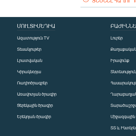
ՏԵՍՆԵԼ ՀԱՂՈՐ
ՄՈՒԼՏԻՄԵԴԻԱ
ԲԱԺԻՆՆԵ
Ազատություն TV
Լուրեր
Տեսանյութեր
Քաղաքակա
Լրատվական
Իրավունք
Կիրակնօրյա
Տնտեսությու
Ռադիոծրագրեր
Հասարակութ
Առավոտյան ծրագիր
Ղարաբաղյան
Ցերեկային ծրագիր
Տարածաշրջ
Հայերեն
Երեկոյան ծրագիր
Միջազգային
English
ՏՏ և Ինտեր
Русский