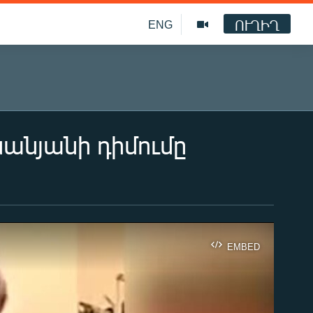
ՈՒՂԻՂ
ENG
նանյանի դիմումը
EMBED