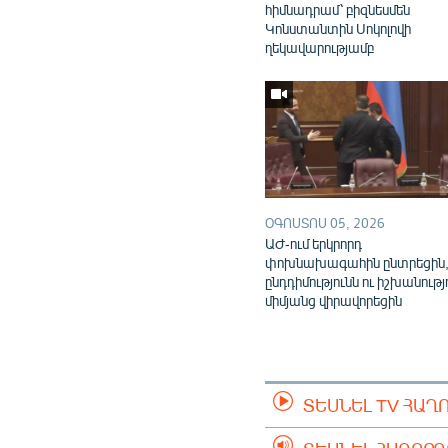
հիմնադրամ՝ բիզնեսմեն
Կոնստանտին Սոկոլովի
ղեկավարությամբ
ՕԳՈՍՏՈՍ 05, 2026
ԱԺ-ում երկրորդ
փոխնախագահին ընտրեցին
ընդդիմությունն ու իշխանությ
միմյանց վիրավորեցին
ՏԵՍՆԵԼ TV ՀԱՂ