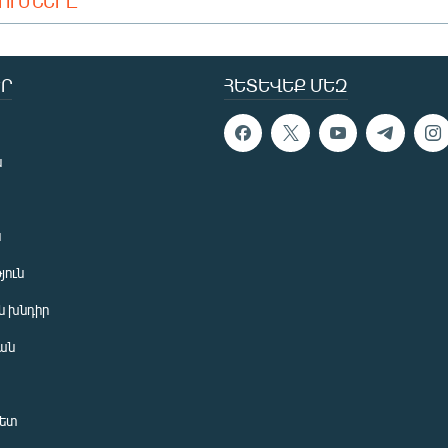
ԴՈՒՄՆԵՐԸ
Ր
ՀԵՏԵՎԵՔ ՄԵԶ
ն
ն
յուն
 խնդիր
ան
նետ