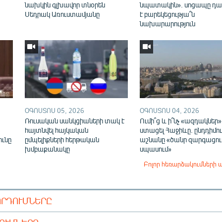
նախկին գլխավոր տնօրեն
նպատակին». սոցապը դա
Սեդրակ Առուստամյանը
է բարեկեցությա՞ն
նախարարություն
ՕԳՈՍՏՈՍ 05, 2026
ՕԳՈՍՏՈՍ 04, 2026
Ռուսական սանկցիաների տակ է
Ումի՞ց և ի՞նչ «ազդակներ»
,
հայտնվել հայկական
ստացել Հաջիևը. ընդդիմու
ունը
ըմպելիքների հերթական
աշնանը «ծանր զարգացում
խմբաքանակը
սպասում»
Բոլոր հեռարձակումների 
ՈՐԴՈՒՄՆԵՐԸ